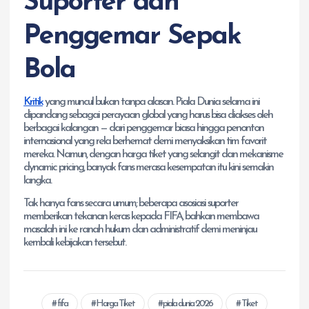
Suporter dan
Penggemar Sepak
Bola
Kritik
yang muncul bukan tanpa alasan. Piala Dunia selama ini
dipandang sebagai perayaan global yang harus bisa diakses oleh
berbagai kalangan — dari penggemar biasa hingga penonton
internasional yang rela berhemat demi menyaksikan tim favorit
mereka. Namun, dengan harga tiket yang selangit dan mekanisme
dynamic pricing, banyak fans merasa kesempatan itu kini semakin
langka.
Tak hanya fans secara umum; beberapa asosiasi suporter
memberikan tekanan keras kepada FIFA, bahkan membawa
masalah ini ke ranah hukum dan administratif demi meninjau
kembali kebijakan tersebut.
fifa
Harga Tiket
piala dunia 2026
Tiket