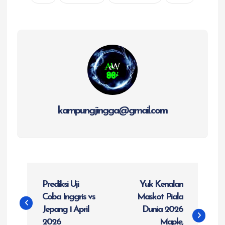
kampungjingga@gmail.com
N
Prediksi Uji
Yuk Kenalan
a
Coba Inggris vs
Maskot Piala
Jepang 1 April
Dunia 2026
v
2026
Maple,