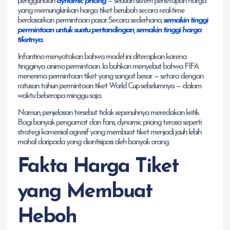
penggunaan
dynamic pricing
— sebuah sistem penetapan harga
yang memungkinkan harga tiket berubah secara real-time
berdasarkan permintaan pasar. Secara sederhana,
semakin tinggi
permintaan untuk suatu pertandingan, semakin tinggi harga
tiketnya.
Infantino menyatakan bahwa model ini diterapkan karena
tingginya animo permintaan. Ia bahkan menyebut bahwa FIFA
menerima permintaan tiket yang sangat besar — setara dengan
ratusan tahun permintaan tiket World Cup sebelumnya — dalam
waktu beberapa minggu saja.
Namun, penjelasan tersebut tidak sepenuhnya meredakan kritik.
Bagi banyak pengamat dan fans, dynamic pricing terasa seperti
strategi komersial agresif yang membuat tiket menjadi jauh lebih
mahal daripada yang diantisipasi oleh banyak orang.
Fakta Harga Tiket
yang Membuat
Heboh