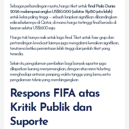
Sebagai perbandingan nyata, harga tiket untuk
final Piala Dunia
2026 melampaui angka US$10.000 (sekitar Rp150 juta lebih)
untuk kelas paling tinggi — sebuah lonjakan signifikan dibandingkan
edisi sebelumnya di Qatar, di mana harga tertinggi final berada di
kisaran sekitar US$1.600 saja.
Harga tak hanya naik untuk laga final. Tiket untuk fase grup dan
pertandingan knockout lainnya juga mengalami kenaikan signifikan,
terutama ketika permintaan lebih tinggi dari jumlah tiket yang
tersedia.
Selain itu, pengalaman pembelian bagi banyak suporter juga
dilaporkan kurang menyenangkan, dengan situs resmi ticketing
menghadapi antrean panjang, waktu tunggu yang lama, serta
pengalaman teknis yang membingungkan.
Respons FIFA atas
Kritik Publik dan
Suporte