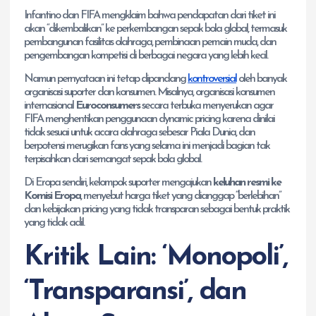
Infantino dan FIFA mengklaim bahwa pendapatan dari tiket ini
akan “dikembalikan” ke perkembangan sepak bola global, termasuk
pembangunan fasilitas olahraga, pembinaan pemain muda, dan
pengembangan kompetisi di berbagai negara yang lebih kecil.
Namun pernyataan ini tetap dipandang
kontroversial
oleh banyak
organisasi suporter dan konsumen. Misalnya, organisasi konsumen
internasional
Euroconsumers
secara terbuka menyerukan agar
FIFA menghentikan penggunaan dynamic pricing karena dinilai
tidak sesuai untuk acara olahraga sebesar Piala Dunia, dan
berpotensi merugikan fans yang selama ini menjadi bagian tak
terpisahkan dari semangat sepak bola global.
Di Eropa sendiri, kelompok suporter mengajukan
keluhan resmi ke
Komisi Eropa
, menyebut harga tiket yang dianggap “berlebihan”
dan kebijakan pricing yang tidak transparan sebagai bentuk praktik
yang tidak adil.
Kritik Lain: ‘Monopoli’,
‘Transparansi’, dan