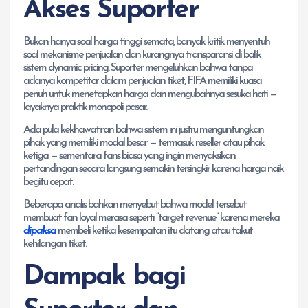
Akses Suporter
Bukan hanya soal harga tinggi semata, banyak kritik menyentuh
soal mekanisme penjualan dan kurangnya transparansi di balik
sistem dynamic pricing. Suporter mengeluhkan bahwa tanpa
adanya kompetitor dalam penjualan tiket, FIFA memiliki kuasa
penuh untuk menetapkan harga dan mengubahnya sesuka hati —
layaknya praktik monopoli pasar.
Ada pula kekhawatiran bahwa sistem ini justru menguntungkan
pihak yang memiliki modal besar — termasuk reseller atau pihak
ketiga — sementara fans biasa yang ingin menyaksikan
pertandingan secara langsung semakin tersingkir karena harga naik
begitu cepat.
Beberapa analis bahkan menyebut bahwa model tersebut
membuat fan loyal merasa seperti “target revenue” karena mereka
dipaksa
membeli ketika kesempatan itu datang atau takut
kehilangan tiket.
Dampak bagi