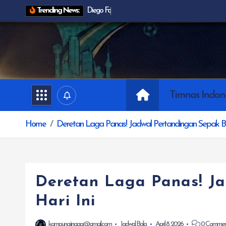
S
D
i
e
g
o
F
o
r
l
a
n
j
a
d
Trending News:
k
i
p
t
o
c
o
Timnas Indon
n
t
Home
Deretan Laga Panas! Jadwal Pertandingan Sepak Bol
e
n
t
Deretan Laga Panas! Ja
Hari Ini
kampungjingga@gmail.com
Jadwal Bola
April 8, 2026
0 Commen