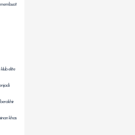
ut membuat
lub elite
enjadi
berakhir
ainan khas