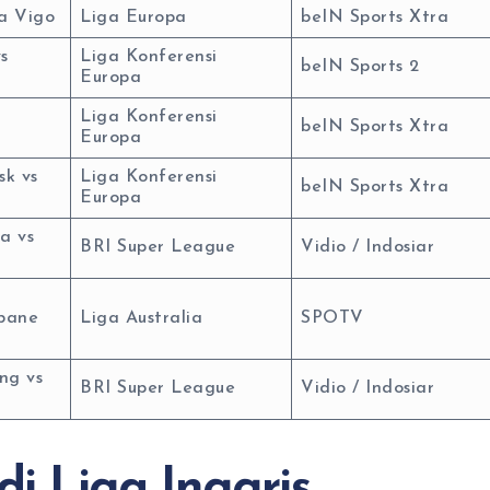
ta Vigo
Liga Europa
beIN Sports Xtra
s
Liga Konferensi
beIN Sports 2
Europa
Liga Konferensi
beIN Sports Xtra
Europa
sk vs
Liga Konferensi
beIN Sports Xtra
Europa
a vs
BRI Super League
Vidio / Indosiar
sbane
Liga Australia
SPOTV
ng vs
BRI Super League
Vidio / Indosiar
di Liga Inggris