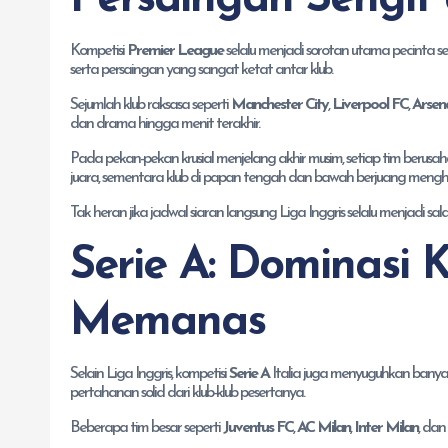
Kompetisi
Premier League
selalu menjadi sorotan utama pecinta sepa
serta persaingan yang sangat ketat antar klub.
Sejumlah klub raksasa seperti
Manchester City
,
Liverpool FC
,
Arsen
dan drama hingga menit terakhir.
Pada pekan-pekan krusial menjelang akhir musim, setiap tim ber
juara, sementara klub di papan tengah dan bawah berjuang menghi
Tak heran jika jadwal siaran langsung Liga Inggris selalu menjadi sa
Serie A: Dominasi K
Memanas
Selain Liga Inggris, kompetisi
Serie A
Italia juga menyuguhkan banyak
pertahanan solid dari klub-klub pesertanya.
Beberapa tim besar seperti
Juventus FC
,
AC Milan
,
Inter Milan
, dan