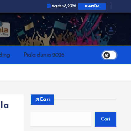
Agustus 8, 2026
1:04:44 PM
ding
Piala dunia 2026
Cari
la
Cari