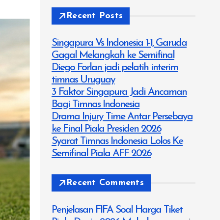
Recent Posts
Singapura Vs Indonesia 1-1, Garuda
Gagal Melangkah ke Semifinal
Diego Forlan jadi pelatih interim
timnas Uruguay
3 Faktor Singapura Jadi Ancaman
Bagi Timnas Indonesia
Drama Injury Time Antar Persebaya
ke Final Piala Presiden 2026
Syarat Timnas Indonesia Lolos Ke
Semifinal Piala AFF 2026
Recent Comments
Penjelasan FIFA Soal Harga Tiket