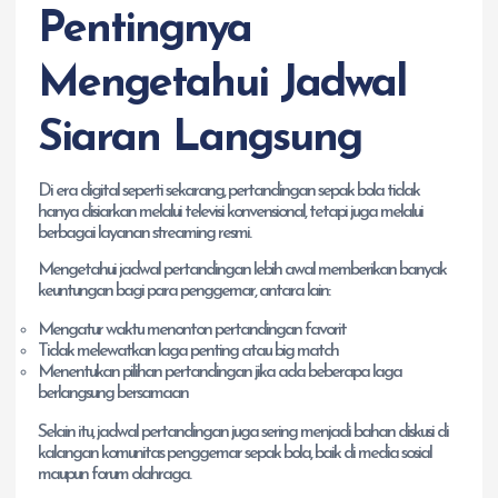
Pentingnya
Mengetahui Jadwal
Siaran Langsung
Di era digital seperti sekarang, pertandingan sepak bola tidak
hanya disiarkan melalui televisi konvensional, tetapi juga melalui
berbagai layanan streaming resmi.
Mengetahui jadwal pertandingan lebih awal memberikan banyak
keuntungan bagi para penggemar, antara lain:
Mengatur waktu menonton pertandingan favorit
Tidak melewatkan laga penting atau big match
Menentukan pilihan pertandingan jika ada beberapa laga
berlangsung bersamaan
Selain itu, jadwal pertandingan juga sering menjadi bahan diskusi di
kalangan komunitas penggemar sepak bola, baik di media sosial
maupun forum olahraga.