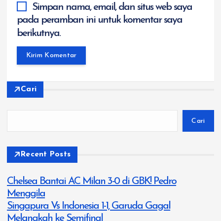
Simpan nama, email, dan situs web saya
pada peramban ini untuk komentar saya
berikutnya.
Cari
Cari
Recent Posts
Chelsea Bantai AC Milan 3-0 di GBK! Pedro
Menggila
Singapura Vs Indonesia 1-1, Garuda Gagal
Melangkah ke Semifinal