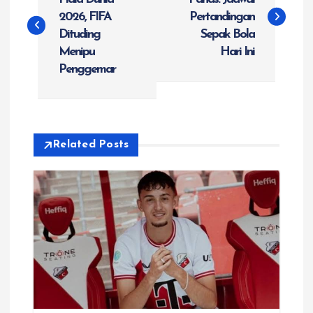
a
2026, FIFA
Pertandingan
v
Dituding
Sepak Bola
Menipu
Hari Ini
i
Penggemar
g
a
Related Posts
s
i
p
o
s