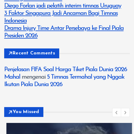
Diego Forlan jadi pelatih interim timnas Uruguay
3 Faktor Singapura Jadi Ancaman Bagi Timnas
Indonesia
Drama Injury Time Antar Persebaya ke Final Piala
Presiden 2026
Recent Comments
Penjelasan FIFA Soal Harga Tiket Piala Dunia 2026
Mahal
mengenai
5 Timnas Termahal yang Nggak
Ikutan Piala Dunia 2026
You Missed