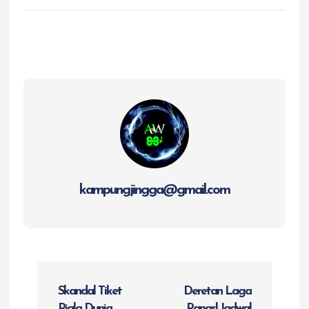
kampungjingga@gmail.com
N
Skandal Tiket
Deretan Laga
Piala Dunia
Panas! Jadwal