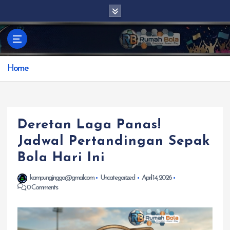
S
k
i
p
t
Home
o
c
o
n
t
Deretan Laga Panas!
e
Jadwal Pertandingan Sepak
n
Bola Hari Ini
t
kampungjingga@gmail.com
Uncategorized
April 14, 2026
0 Comments