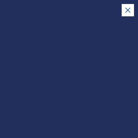
Agustus 7, 2026
ing
Piala dunia 2026
Cari
la
Cari