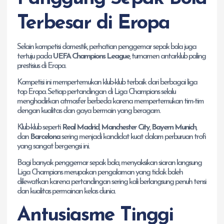
Terbesar di Eropa
Selain kompetisi domestik, perhatian penggemar sepak bola juga
tertuju pada
UEFA Champions League
, turnamen antarklub paling
prestisius di Eropa.
Kompetisi ini mempertemukan klub-klub terbaik dari berbagai liga
top Eropa. Setiap pertandingan di Liga Champions selalu
menghadirkan atmosfer berbeda karena mempertemukan tim-tim
dengan kualitas dan gaya bermain yang beragam.
Klub-klub seperti
Real Madrid
,
Manchester City
,
Bayern Munich
,
dan
Barcelona
sering menjadi kandidat kuat dalam perburuan trofi
yang sangat bergengsi ini.
Bagi banyak penggemar sepak bola, menyaksikan siaran langsung
Liga Champions merupakan pengalaman yang tidak boleh
dilewatkan karena pertandingan sering kali berlangsung penuh tensi
dan kualitas permainan kelas dunia.
Antusiasme Tinggi