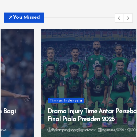
You Missed
Timnas Indonesia
Drama Injury Time Antar Persebaya ke
Final Piala Presiden 2026
By
kampungjingga@gmail.com
Agustus 4, 2026
10 views