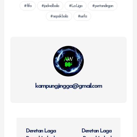
fifa
jadwal bola
La Liga
pertandingan
sepak bola
uefa
kampungjingga@gmail.com
N
Deretan Laga
Deretan Laga