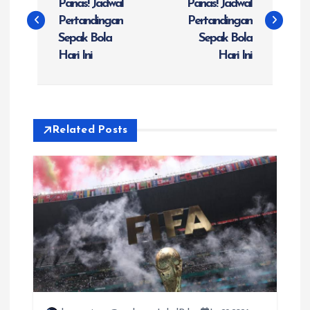
a
Panas! Jadwal
Panas! Jadwal
Pertandingan
Pertandingan
v
Sepak Bola
Sepak Bola
Hari Ini
Hari Ini
i
g
Related Posts
a
s
i
p
o