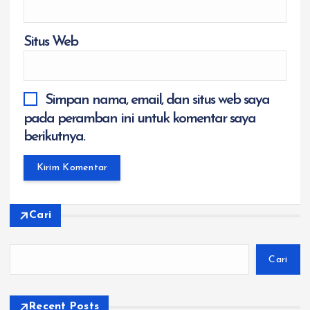
Situs Web
Simpan nama, email, dan situs web saya
pada peramban ini untuk komentar saya
berikutnya.
Cari
Cari
Recent Posts