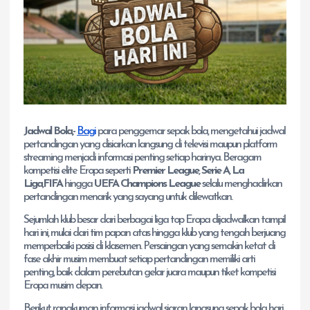
Jadwal Bola,-
Bagi
para penggemar sepak bola, mengetahui jadwal
pertandingan yang disiarkan langsung di televisi maupun platform
streaming menjadi informasi penting setiap harinya. Beragam
kompetisi elite Eropa seperti
Premier League
,
Serie A
,
La
Liga
,
FIFA
hingga
UEFA Champions League
selalu menghadirkan
pertandingan menarik yang sayang untuk dilewatkan.
Sejumlah klub besar dari berbagai liga top Eropa dijadwalkan tampil
hari ini, mulai dari tim papan atas hingga klub yang tengah berjuang
memperbaiki posisi di klasemen. Persaingan yang semakin ketat di
fase akhir musim membuat setiap pertandingan memiliki arti
penting, baik dalam perebutan gelar juara maupun tiket kompetisi
Eropa musim depan.
Berikut rangkuman informasi jadwal siaran langsung sepak bola hari