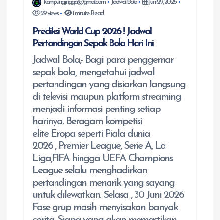
s
kampungjingga@gmail.com
Jadwal Bola
Juni 29, 2026
29 views
1 minute Read
Prediksi World Cup 2026 ! Jadwal
Pertandingan Sepak Bola Hari Ini
Jadwal Bola,- Bagi para penggemar
sepak bola, mengetahui jadwal
pertandingan yang disiarkan langsung
di televisi maupun platform streaming
menjadi informasi penting setiap
harinya. Beragam kompetisi
elite Eropa seperti Piala dunia
2026 , Premier League, Serie A, La
Liga,FIFA hingga UEFA Champions
League selalu menghadirkan
pertandingan menarik yang sayang
untuk dilewatkan. Selasa , 30 Juni 2026
Fase grup masih menyisakan banyak
cerita. Siapa yang akan memastikan