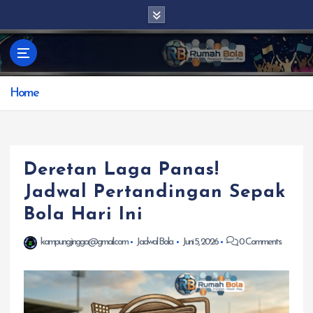
S
k
i
p
t
Home
o
c
o
n
t
Deretan Laga Panas!
e
Jadwal Pertandingan Sepak
n
Bola Hari Ini
t
kampungjingga@gmail.com
Jadwal Bola
Juni 5, 2026
0 Comments