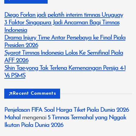
Diego Forlan jadi pelatih interim timnas Uruguay
3 Faktor Singapura Jadi Ancaman Bagi Timnas
Indonesia
Drama Injury Time Antar Persebaya ke Final Piala
Presiden 2026
Syarat Timnas Indonesia Lolos Ke Semifinal Piala
AFF 2026
Shin Tae-yong Tak Terlena Kemenangan Persija 4-1
Vs PSMS
Recent Comments
Penjelasan FIFA Soal Harga Tiket Piala Dunia 2026
Mahal
mengenai
5 Timnas Termahal yang Nggak
Ikutan Piala Dunia 2026