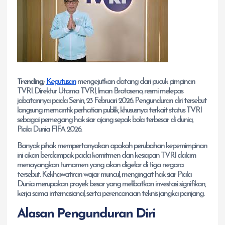
Trending,-
Keputusan
mengejutkan datang dari pucuk pimpinan
TVRI. Direktur Utama TVRI, Iman Brotoseno, resmi melepas
jabatannya pada Senin, 23 Februari 2026. Pengunduran diri tersebut
langsung memantik perhatian publik, khususnya terkait status TVRI
sebagai pemegang hak siar ajang sepak bola terbesar di dunia,
Piala Dunia FIFA 2026.
Banyak pihak mempertanyakan apakah perubahan kepemimpinan
ini akan berdampak pada komitmen dan kesiapan TVRI dalam
menayangkan turnamen yang akan digelar di tiga negara
tersebut. Kekhawatiran wajar muncul, mengingat hak siar Piala
Dunia merupakan proyek besar yang melibatkan investasi signifikan,
kerja sama internasional, serta perencanaan teknis jangka panjang.
Alasan Pengunduran Diri