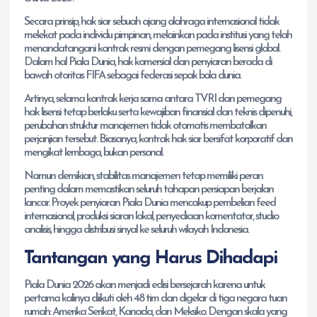
Secara prinsip, hak siar sebuah ajang olahraga internasional tidak
melekat pada individu pimpinan, melainkan pada institusi yang telah
menandatangani kontrak resmi dengan pemegang lisensi global.
Dalam hal Piala Dunia, hak komersial dan penyiaran berada di
bawah otoritas FIFA sebagai federasi sepak bola dunia.
Artinya, selama kontrak kerja sama antara TVRI dan pemegang
hak lisensi tetap berlaku serta kewajiban finansial dan teknis dipenuhi,
perubahan struktur manajemen tidak otomatis membatalkan
perjanjian tersebut. Biasanya, kontrak hak siar bersifat korporatif dan
mengikat lembaga, bukan personal.
Namun demikian, stabilitas manajemen tetap memiliki peran
penting dalam memastikan seluruh tahapan persiapan berjalan
lancar. Proyek penyiaran Piala Dunia mencakup pembelian feed
internasional, produksi siaran lokal, penyediaan komentator, studio
analisis, hingga distribusi sinyal ke seluruh wilayah Indonesia.
Tantangan yang Harus Dihadapi
Piala Dunia 2026 akan menjadi edisi bersejarah karena untuk
pertama kalinya diikuti oleh 48 tim dan digelar di tiga negara tuan
rumah: Amerika Serikat, Kanada, dan Meksiko. Dengan skala yang