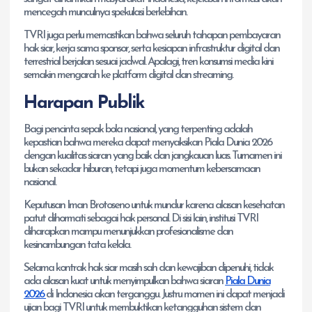
mencegah munculnya spekulasi berlebihan.
TVRI juga perlu memastikan bahwa seluruh tahapan pembayaran
hak siar, kerja sama sponsor, serta kesiapan infrastruktur digital dan
terrestrial berjalan sesuai jadwal. Apalagi, tren konsumsi media kini
semakin mengarah ke platform digital dan streaming.
Harapan Publik
Bagi pencinta sepak bola nasional, yang terpenting adalah
kepastian bahwa mereka dapat menyaksikan Piala Dunia 2026
dengan kualitas siaran yang baik dan jangkauan luas. Turnamen ini
bukan sekadar hiburan, tetapi juga momentum kebersamaan
nasional.
Keputusan Iman Brotoseno untuk mundur karena alasan kesehatan
patut dihormati sebagai hak personal. Di sisi lain, institusi TVRI
diharapkan mampu menunjukkan profesionalisme dan
kesinambungan tata kelola.
Selama kontrak hak siar masih sah dan kewajiban dipenuhi, tidak
ada alasan kuat untuk menyimpulkan bahwa siaran
Piala Dunia
2026
di Indonesia akan terganggu. Justru momen ini dapat menjadi
ujian bagi TVRI untuk membuktikan ketangguhan sistem dan