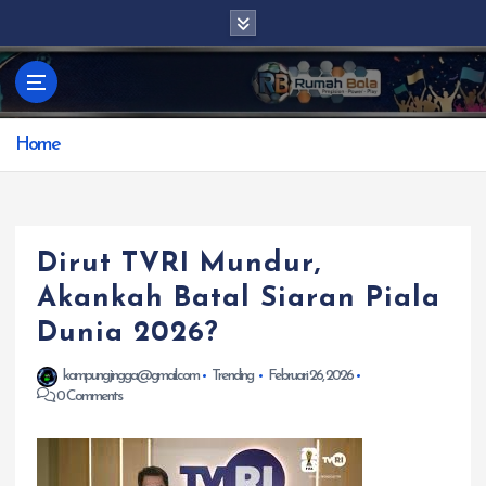
S
k
i
p
t
Home
o
c
o
n
t
Dirut TVRI Mundur,
e
Akankah Batal Siaran Piala
n
Dunia 2026?
t
kampungjingga@gmail.com
Trending
Februari 26, 2026
0 Comments