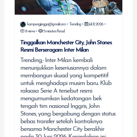
o
s
kampungjingga@gmail.com
Trending
Juli 31, 2026
8 views
5 minutes Read
Tinggalkan Manchester City, John Stones
Resmi Berseragam Inter Milan
Trending,- Inter Milan kembali
menunjukkan keseriusannya dalam
membangun skuad yang kompetitif
untuk menghadapi musim baru. Klub
raksasa Serie A tersebut resmi
mengumumkan kedatangan bek
tengah tim nasional Inggris, John
Stones, yang bergabung dengan status
bebas transfer setelah kontraknya
bersama Manchester City berakhir
pada 30 Juni 2026. Kepindahan ini