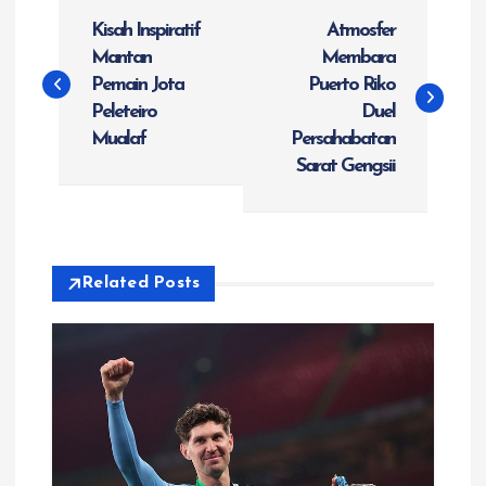
N
Kisah Inspiratif
Atmosfer
a
Mantan
Membara
Pemain Jota
Puerto Riko
v
Peleteiro
Duel
Mualaf
Persahabatan
i
Sarat Gengsii
g
a
Related Posts
s
i
p