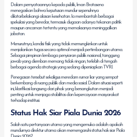
Dalam pernyataannya kepada publik, Iman Brotoseno
menegaskan bahwa keputusan mundur sepenuhnya
dilatarbelakangi alasan kesehatan. Ia membantah berbagai
spekulasi yang beredar, termasuk dugaan adanya tekanan politik
maupun ancaman tertentu yang memaksanya meninggalkan
jabatan.
Menurutnya, kondisi fisik yang tidak memungkinkan untuk
menjalankan tugas secara optimal menjadi pertimbangan utama.
Sebagai pimpinan lembaga penyiaran publik nasional, tanggung
jawab yang diemban memang tidak ringan, terlebih di tengah
berbagai agenda strategis yang sedang dipersiapkan TVRI.
Penegasan tersebut sekaligus meredam rumor liar yang sempat
berkembang di ruang publik dan media sosial. Dalam situasi seperti
ini, klarifikasi langsung dari pihak yang bersangkutan menjadi
penting untuk menjaga stabilitas dan kepercayaan masyarakat
terhadap institusi.
Status Hak Siar Piala Dunia 2026
Salah satu pertanyaan utama yang mengemuka adalah: apakah
mundurnya direktur utama akan memengaruhi status hak siar Piala
Dunia 2026?