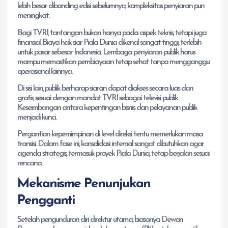
lebih besar dibanding edisi sebelumnya, kompleksitas penyiaran pun
meningkat.
Bagi TVRI, tantangan bukan hanya pada aspek teknis, tetapi juga
finansial. Biaya hak siar Piala Dunia dikenal sangat tinggi, terlebih
untuk pasar sebesar Indonesia. Lembaga penyiaran publik harus
mampu memastikan pembiayaan tetap sehat tanpa mengganggu
operasional lainnya.
Di sisi lain, publik berharap siaran dapat diakses secara luas dan
gratis, sesuai dengan mandat TVRI sebagai televisi publik.
Keseimbangan antara kepentingan bisnis dan pelayanan publik
menjadi kunci.
Pergantian kepemimpinan di level direksi tentu memerlukan masa
transisi. Dalam fase ini, konsolidasi internal sangat dibutuhkan agar
agenda strategis, termasuk proyek Piala Dunia, tetap berjalan sesuai
rencana.
Mekanisme Penunjukan
Pengganti
Setelah pengunduran diri direktur utama, biasanya Dewan