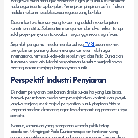
Pengawas akan menunjuk pelaksana tugas (Plt) untuk memastikan
roda organisasi tetap berjalan. Penunjukan pimpinan definitif akan
melalui mekanisme seleksi sesuai regulasi yang berlaku.
Dalam konteks hak siar, yang terpenting adalah keberlanjutan
komitmen institusi. Selama tim manajemen dan divisi terkait tetap
solid, proyek penyiaran tidak akan terganggu secara signifikan.
Sejumlah pengamat media menilai bahwa
TVRI
sudah memiliki
pengalaman panjang dalam menyiarkan event olahraga
internasional, termasuk edisi-edisi sebelumnya dari Piala Dunia dan
turnamen besar lain. Modal pengalaman tersebut menjadi faktor
penting dalam menjaga kepercayaan publik.
Perspektif Industri Penyiaran
Di industri penyiaran, perubahan direksi bukan hal yang luar biasa.
Banyak perusahaan media tetap menjalankan kontrak dan proyek
jangka panjang meski terjadi pergantian pucuk pimpinan. Sistem
korporasi modern dirancang agar tidak bergantung pada satu figur
semata.
Namun, komunikasi yang transparan kepada publik tetap
diperlukan. Mengingat Piala Dunia merupakan tontonan yang
sangat dinantikan masyarakat Indonesia, kejelasan informasi akan