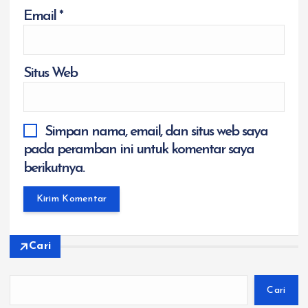
Email
*
Situs Web
Simpan nama, email, dan situs web saya
pada peramban ini untuk komentar saya
berikutnya.
Cari
Cari