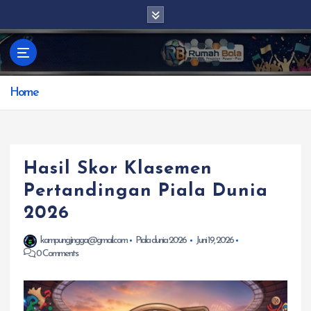
S
k
i
p
t
Home
o
c
o
n
t
Hasil Skor Klasemen
e
Pertandingan Piala Dunia
n
2026
t
kampungjingga@gmail.com
Piala dunia 2026
Juni 19, 2026
0 Comments