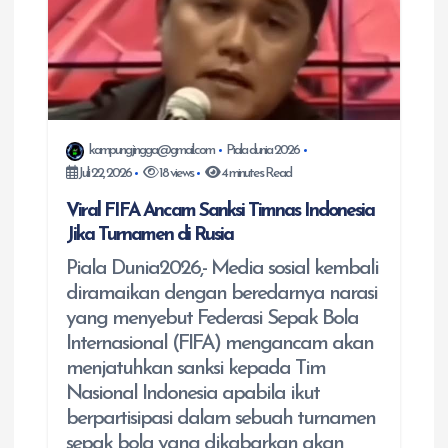
o
s
kampungjingga@gmail.com
Piala dunia 2026
Juli 22, 2026
18 views
4 minutes Read
Viral FIFA Ancam Sanksi Timnas Indonesia
Jika Turnamen di Rusia
Piala Dunia2026,- Media sosial kembali
diramaikan dengan beredarnya narasi
yang menyebut Federasi Sepak Bola
Internasional (FIFA) mengancam akan
menjatuhkan sanksi kepada Tim
Nasional Indonesia apabila ikut
berpartisipasi dalam sebuah turnamen
sepak bola yang dikabarkan akan