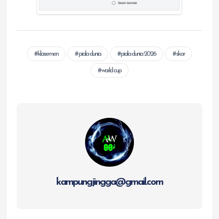
klasemen
piala dunia
piala dunia 2026
skor
world cup
kampungjingga@gmail.com