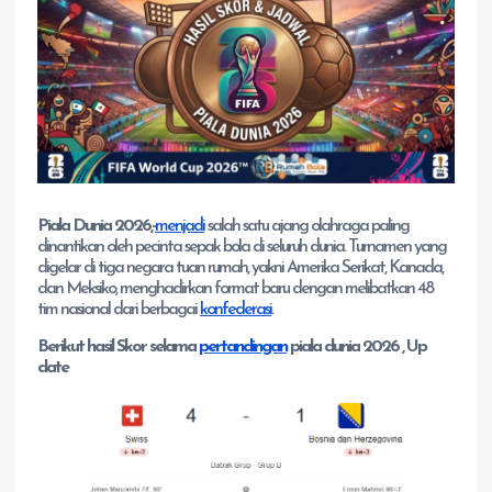
Piala Dunia 2026,-
menjadi
salah satu ajang olahraga paling
dinantikan oleh pecinta sepak bola di seluruh dunia. Turnamen yang
digelar di tiga negara tuan rumah, yakni Amerika Serikat, Kanada,
dan Meksiko, menghadirkan format baru dengan melibatkan 48
tim nasional dari berbagai
konfederasi
.
Berikut hasil Skor selama
pertandingan
piala dunia 2026 , Up
date