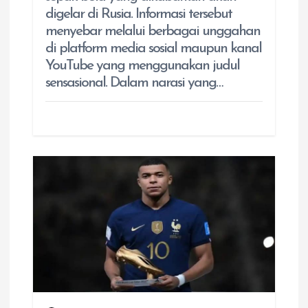
digelar di Rusia. Informasi tersebut
menyebar melalui berbagai unggahan
di platform media sosial maupun kanal
YouTube yang menggunakan judul
sensasional. Dalam narasi yang…