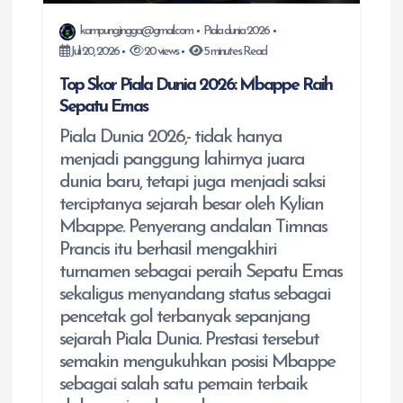
kampungjingga@gmail.com
Piala dunia 2026
Juli 20, 2026
20 views
5 minutes Read
Top Skor Piala Dunia 2026: Mbappe Raih
Sepatu Emas
Piala Dunia 2026,- tidak hanya
menjadi panggung lahirnya juara
dunia baru, tetapi juga menjadi saksi
terciptanya sejarah besar oleh Kylian
Mbappe. Penyerang andalan Timnas
Prancis itu berhasil mengakhiri
turnamen sebagai peraih Sepatu Emas
sekaligus menyandang status sebagai
pencetak gol terbanyak sepanjang
sejarah Piala Dunia. Prestasi tersebut
semakin mengukuhkan posisi Mbappe
sebagai salah satu pemain terbaik