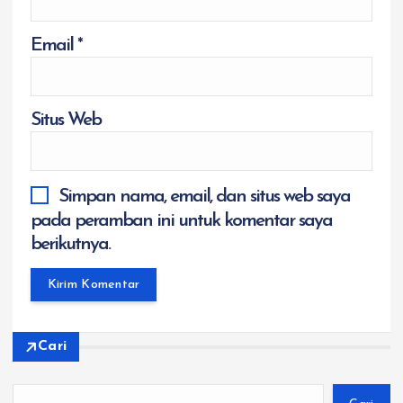
Email
*
Situs Web
Simpan nama, email, dan situs web saya
pada peramban ini untuk komentar saya
berikutnya.
Cari