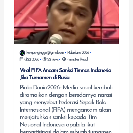
p
o
s
kampungjingga@gmail.com
Piala dunia 2026
Juli 22, 2026
22 views
4 minutes Read
Viral FIFA Ancam Sanksi Timnas Indonesia
Jika Turnamen di Rusia
Piala Dunia2026,- Media sosial kembali
diramaikan dengan beredarnya narasi
yang menyebut Federasi Sepak Bola
Internasional (FIFA) mengancam akan
menjatuhkan sanksi kepada Tim
Nasional Indonesia apabila ikut
berpartisipasi dalam sebuah turnamen