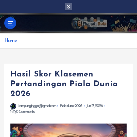
S
k
i
p
t
Home
o
c
o
n
t
Hasil Skor Klasemen
e
Pertandingan Piala Dunia
n
2026
t
kampungjingga@gmail.com
Piala dunia 2026
Juni 17, 2026
0 Comments