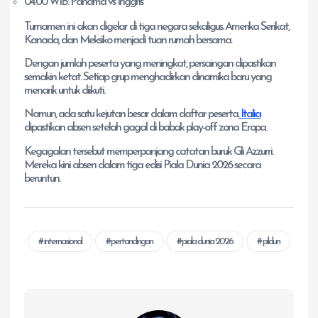
04.00 WIB: Panama vs Inggris
Turnamen ini akan digelar di tiga negara sekaligus. Amerika Serikat,
Kanada, dan Meksiko menjadi tuan rumah bersama.
Dengan jumlah peserta yang meningkat, persaingan dipastikan
semakin ketat. Setiap grup menghadirkan dinamika baru yang
menarik untuk diikuti.
Namun, ada satu kejutan besar dalam daftar peserta.
Italia
dipastikan absen setelah gagal di babak play-off zona Eropa.
Kegagalan tersebut memperpanjang catatan buruk Gli Azzurri.
Mereka kini absen dalam tiga edisi Piala Dunia 2026 secara
beruntun.
internasional
pertandingan
piala dunia 2026
pildun