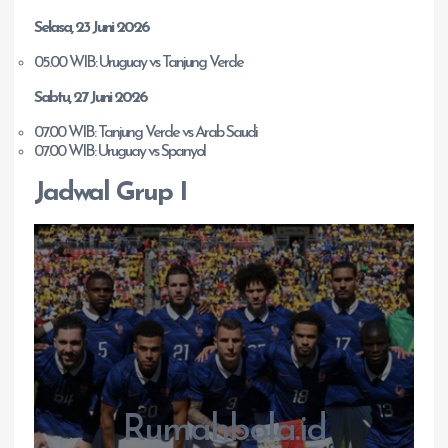
Selasa, 23 Juni 2026
05.00 WIB: Uruguay vs Tanjung Verde
Sabtu, 27 Juni 2026
07.00 WIB: Tanjung Verde vs Arab Saudi
07.00 WIB: Uruguay vs Spanyol
Jadwal Grup I
Rumahbola.id