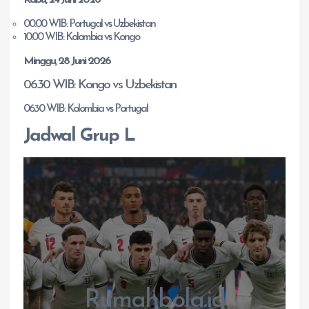
00.00 WIB: Portugal vs Uzbekistan
10.00 WIB: Kolombia vs Kongo
Minggu, 28 Juni 2026
06.30 WIB: Kongo vs Uzbekistan
06.30 WIB: Kolombia vs Portugal
Jadwal Grup L
Rumahbola.id