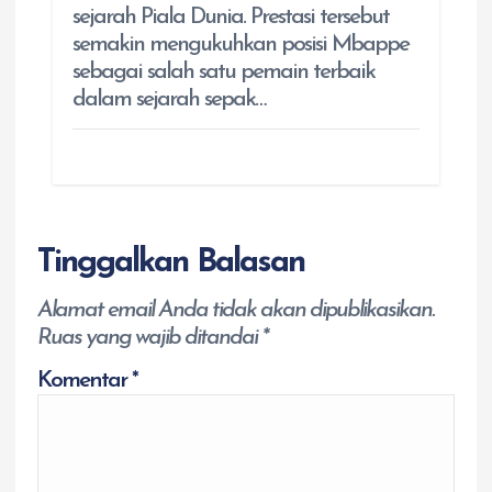
sejarah Piala Dunia. Prestasi tersebut
semakin mengukuhkan posisi Mbappe
sebagai salah satu pemain terbaik
dalam sejarah sepak…
Tinggalkan Balasan
Alamat email Anda tidak akan dipublikasikan.
Ruas yang wajib ditandai
*
Komentar
*