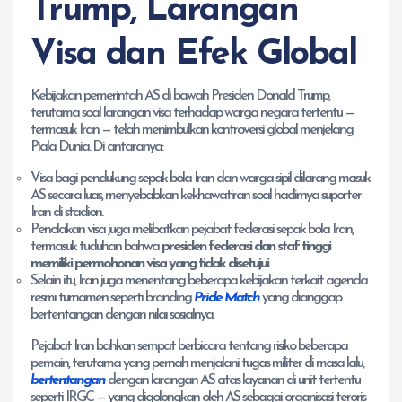
Trump, Larangan
Visa dan Efek Global
Kebijakan pemerintah AS di bawah Presiden Donald Trump,
terutama soal larangan visa terhadap warga negara tertentu —
termasuk Iran — telah menimbulkan kontroversi global menjelang
Piala Dunia. Di antaranya:
Visa bagi pendukung sepak bola Iran dan warga sipil dilarang masuk
AS secara luas, menyebabkan kekhawatiran soal hadirnya suporter
Iran di stadion.
Penolakan visa juga melibatkan pejabat federasi sepak bola Iran,
termasuk tuduhan bahwa
presiden federasi dan staf tinggi
memiliki permohonan visa yang tidak disetujui
.
Selain itu, Iran juga menentang beberapa kebijakan terkait agenda
resmi turnamen seperti branding
Pride Match
yang dianggap
bertentangan dengan nilai sosialnya.
Pejabat Iran bahkan sempat berbicara tentang risiko beberapa
pemain, terutama yang pernah menjalani tugas militer di masa lalu,
bertentangan
dengan larangan AS atas layanan di unit tertentu
seperti IRGC — yang digolongkan oleh AS sebagai organisasi teroris