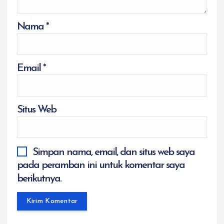
Nama
*
Email
*
Situs Web
Simpan nama, email, dan situs web saya
pada peramban ini untuk komentar saya
berikutnya.