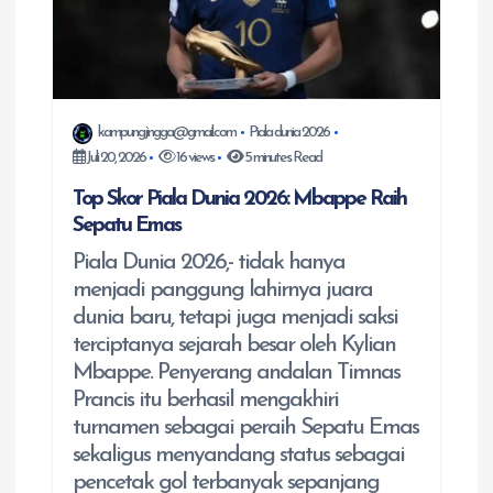
kampungjingga@gmail.com
Piala dunia 2026
Juli 20, 2026
16 views
5 minutes Read
Top Skor Piala Dunia 2026: Mbappe Raih
Sepatu Emas
Piala Dunia 2026,- tidak hanya
menjadi panggung lahirnya juara
dunia baru, tetapi juga menjadi saksi
terciptanya sejarah besar oleh Kylian
Mbappe. Penyerang andalan Timnas
Prancis itu berhasil mengakhiri
turnamen sebagai peraih Sepatu Emas
sekaligus menyandang status sebagai
pencetak gol terbanyak sepanjang