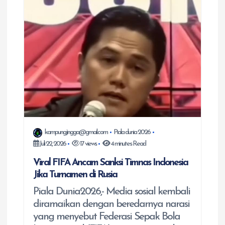
s
i
p
o
s
kampungjingga@gmail.com
Piala dunia 2026
Juli 22, 2026
17 views
4 minutes Read
Viral FIFA Ancam Sanksi Timnas Indonesia
Jika Turnamen di Rusia
Piala Dunia2026,- Media sosial kembali
diramaikan dengan beredarnya narasi
yang menyebut Federasi Sepak Bola