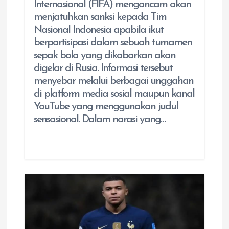
Internasional (FIFA) mengancam akan
menjatuhkan sanksi kepada Tim
Nasional Indonesia apabila ikut
berpartisipasi dalam sebuah turnamen
sepak bola yang dikabarkan akan
digelar di Rusia. Informasi tersebut
menyebar melalui berbagai unggahan
di platform media sosial maupun kanal
YouTube yang menggunakan judul
sensasional. Dalam narasi yang…