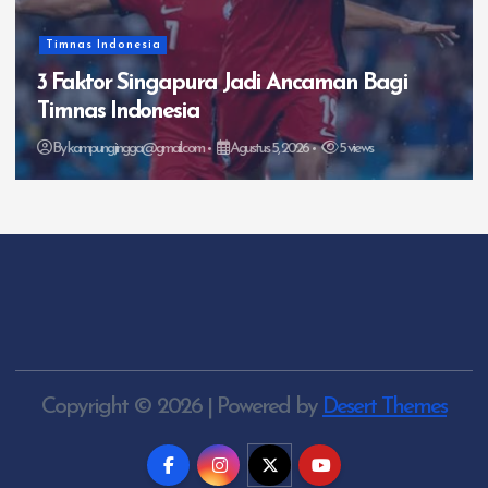
Timnas Indonesia
Drama Injury Time Antar Persebaya ke
Final Piala Presiden 2026
By
kampungjingga@gmail.com
Agustus 4, 2026
10 views
Copyright © 2026 | Powered by
Desert Themes