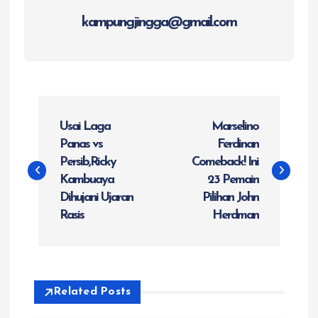
kampungjingga@gmail.com
N
Usai Laga
Marselino
a
Panas vs
Ferdinan
Persib,Ricky
Comeback! Ini
v
Kambuaya
23 Pemain
Dihujani Ujaran
Pilihan John
i
Rasis
Herdman
g
a
Related Posts