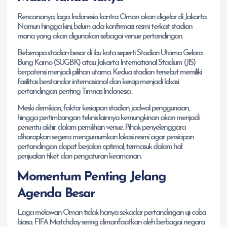
Rencananya, laga Indonesia kontra Oman akan digelar di Jakarta.
Namun hingga kini, belum ada konfirmasi resmi terkait stadion
mana yang akan digunakan sebagai venue pertandingan.
Beberapa stadion besar di ibu kota seperti Stadion Utama Gelora
Bung Karno (SUGBK) atau Jakarta International Stadium (JIS)
berpotensi menjadi pilihan utama. Kedua stadion tersebut memiliki
fasilitas berstandar internasional dan kerap menjadi lokasi
pertandingan penting Timnas Indonesia.
Meski demikian, faktor kesiapan stadion, jadwal penggunaan,
hingga pertimbangan teknis lainnya kemungkinan akan menjadi
penentu akhir dalam pemilihan venue. Pihak penyelenggara
diharapkan segera mengumumkan lokasi resmi agar persiapan
pertandingan dapat berjalan optimal, termasuk dalam hal
penjualan tiket dan pengaturan keamanan.
Momentum Penting Jelang
Agenda Besar
Laga melawan Oman tidak hanya sekadar pertandingan uji coba
biasa. FIFA Matchday sering dimanfaatkan oleh berbagai negara