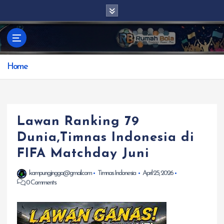
S
k
i
p
t
Home
o
c
o
n
t
Lawan Ranking 79
e
Dunia,Timnas Indonesia di
n
FIFA Matchday Juni
t
kampungjingga@gmail.com
Timnas Indonesia
April 25, 2026
0 Comments