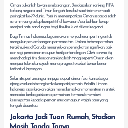
Oman bukanlah lawan sembarangan. Berdasarkan ranking FIFA
terbaru, negara asal Timur Tengah tersebut saat ini menempati
peringkat ke-79 dunia. Posisi ini menempatkan Oman sebagai salah
satu tim yang cukup kompetitif di kawasan Asia, bahkan kerap
menjadi batu sandungan bagi tim-tim kuat di level regional.
Bagi Timnas Indonesia, laga ini akan menjadi ujian penting untuk
mengukur perkembangan performa tim. Dalam beberapa tahun
terakhir, skuad Garuda menunjukkan peningkatan signifikan, baik
dari segi permainan maupun hasil pertandingan. Oleh karena itu,
menghadapi tim dengan ranking lebih tinggi seperti Oman akan
menjadi tolok ukur sejauh mana progres tersebut benar-benar
terlihat di lapangan.
Selain itu, pertandingan ini juga dapat dimanfaatkan sebagai
ajang evaluasi strategi serta komposisi pemain. Pelatih Timnas
Indonesia diperkirakan akan memaksimalkan momentum ini untuk
mencoba berbagai skema permainan, termasuk memberi
kesempatan kepada pemain muda maupun wajah baru yang
tengah dipantau.
Jakarta Jadi Tuan Rumah, Stadion
Masih Tanda Tanya