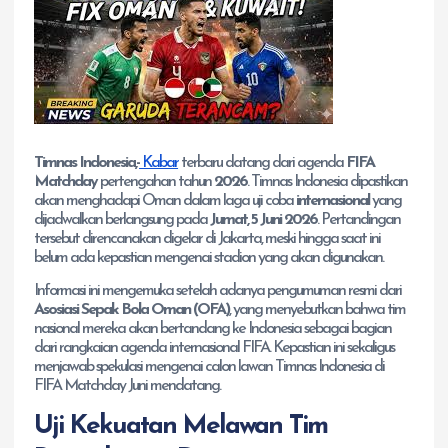
Timnas Indonesia,-
Kabar
terbaru datang dari agenda
FIFA
Matchday
pertengahan tahun
2026
. Timnas Indonesia dipastikan
akan menghadapi Oman dalam laga uji coba
internasional
yang
dijadwalkan berlangsung pada
Jumat, 5 Juni 2026
. Pertandingan
tersebut direncanakan digelar di Jakarta, meski hingga saat ini
belum ada kepastian mengenai stadion yang akan digunakan.
Informasi ini mengemuka setelah adanya pengumuman resmi dari
Asosiasi Sepak Bola Oman (OFA)
, yang menyebutkan bahwa tim
nasional mereka akan bertandang ke Indonesia sebagai bagian
dari rangkaian agenda internasional FIFA. Kepastian ini sekaligus
menjawab spekulasi mengenai calon lawan Timnas Indonesia di
FIFA Matchday Juni mendatang.
Uji Kekuatan Melawan Tim