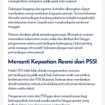
meningkatkan antusiasme publik sepak bola nasional.
Dukungan langsung dari suporter di stadion diharapkan dapat
memberikan energi tambahan bagi para pemain Timnas Indonesia.
Atmosfer pertandingan kandang selama ini terbukti menjadi salah
satu kekuatan utama Garuda saat menghadapi lawan-lawan
tangguh.
Namun demikian, pihak penyelenggara juga diharapkan mampu
memastikan kelancaran acara, mulai dari distribusi tiket hingga
pengamanan selama pertandingan berlangsung. Hal ini penting
untuk menjaga citra positif Indonesia sebagai tuan rumah
pertandingan internasional.
Menanti Kepastian Resmi dari PSSI
Meski OFA telah lebih dahulu mengumumkan rencana
pertandingan ini, publik sepak bola Indonesia masih menantikan
konfirmasi resmi dari PSSI. Biasanya, federasi akan memberikan
detail tambahan terkait jadwal, lokasi, serta informasi teknis lainnya
dalam waktu dekat.
Pengumuman resmi dari PSSI juga akan menjadi acuan bagi
berbagai pihak, termasuk media, suporter, hingga sponsor yang