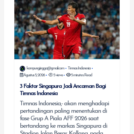
s
i
p
o
s
kampungjingga@gmail.com
Timnas Indonesia
Agustus 5, 2026
5 views
5 minutes Read
3 Faktor Singapura Jadi Ancaman Bagi
Timnas Indonesia
Timnas Indonesia,- akan menghadapi
pertandingan paling menentukan di
fase Grup A Piala AFF 2026 saat
bertandang ke markas Singapura di
Stadion Jalan Besar, Kallang, pada