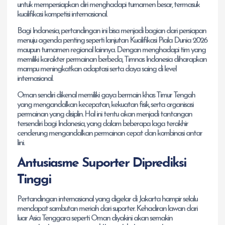
untuk mempersiapkan diri menghadapi turnamen besar, termasuk
kualifikasi kompetisi internasional.
Bagi Indonesia, pertandingan ini bisa menjadi bagian dari persiapan
menuju agenda penting seperti lanjutan Kualifikasi Piala Dunia 2026
maupun turnamen regional lainnya. Dengan menghadapi tim yang
memiliki karakter permainan berbeda, Timnas Indonesia diharapkan
mampu meningkatkan adaptasi serta daya saing di level
internasional.
Oman sendiri dikenal memiliki gaya bermain khas Timur Tengah
yang mengandalkan kecepatan, kekuatan fisik, serta organisasi
permainan yang disiplin. Hal ini tentu akan menjadi tantangan
tersendiri bagi Indonesia, yang dalam beberapa laga terakhir
cenderung mengandalkan permainan cepat dan kombinasi antar
lini.
Antusiasme Suporter Diprediksi
Tinggi
Pertandingan internasional yang digelar di Jakarta hampir selalu
mendapat sambutan meriah dari suporter. Kehadiran lawan dari
luar Asia Tenggara seperti Oman diyakini akan semakin