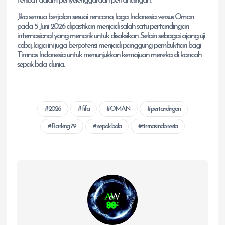
terlibat dalam penyelenggaraan pertandingan.
Jika semua berjalan sesuai rencana, laga Indonesia versus Oman
pada 5 Juni 2026 dipastikan menjadi salah satu pertandingan
internasional yang menarik untuk disaksikan. Selain sebagai ajang uji
coba, laga ini juga berpotensi menjadi panggung pembuktian bagi
Timnas Indonesia untuk menunjukkan kemajuan mereka di kancah
sepak bola dunia.
2026
fifa
OMAN
pertandingan
Ranking 79
sepak bola
timnas indonesia