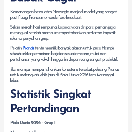
Kemenangan besar atas Norwegia menjadi modal yang sangat
positif bagi Prancis memasuki fase knockout.
Selain meraih hasil sempurna, kepercayaan diri para pemain juga
meningkat setelah mampu mempertahankan performa impresif
selama penyisihan grup.
Pelatih
Prancis
tentu memiliki banyak alasan untuk puas. Hampir
seluruh sektor permainan berjalan sesuai rencana, mulai dari
pertahanan yang kokoh hingga lini depan yang sangat produktif.
Jika mampu mempertahankan konsistensi tersebut, peluang Prancis
untuk melangkah lebih jauh di Piala Dunia 2026 terbuka sangat
lebar.
Statistik Singkat
Pertandingan
Piala Dunia 2026 – Grup I