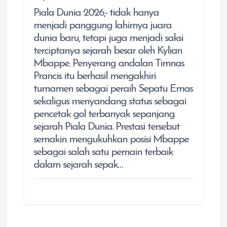
Piala Dunia 2026,- tidak hanya
menjadi panggung lahirnya juara
dunia baru, tetapi juga menjadi saksi
terciptanya sejarah besar oleh Kylian
Mbappe. Penyerang andalan Timnas
Prancis itu berhasil mengakhiri
turnamen sebagai peraih Sepatu Emas
sekaligus menyandang status sebagai
pencetak gol terbanyak sepanjang
sejarah Piala Dunia. Prestasi tersebut
semakin mengukuhkan posisi Mbappe
sebagai salah satu pemain terbaik
dalam sejarah sepak…