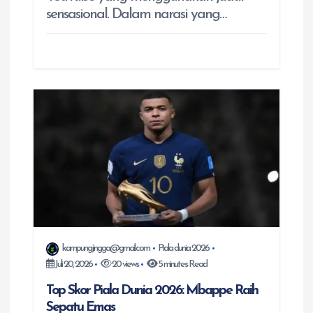
sensasional. Dalam narasi yang…
kampungjingga@gmail.com
Piala dunia 2026
Juli 20, 2026
20 views
5 minutes Read
Top Skor Piala Dunia 2026: Mbappe Raih
Sepatu Emas