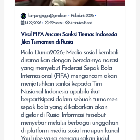
kampungjingga@gmail.com
Piala dunia 2026
Juli 22, 2026
22 views
4 minutes Read
Viral FIFA Ancam Sanksi Timnas Indonesia
Jika Turnamen di Rusia
Piala Dunia2026,- Media sosial kembali
diramaikan dengan beredarnya narasi
yang menyebut Federasi Sepak Bola
Internasional (FIFA) mengancam akan
menjatuhkan sanksi kepada Tim
Nasional Indonesia apabila ikut
berpartisipasi dalam sebuah turnamen
sepak bola yang dikabarkan akan
digelar di Rusia. Informasi tersebut
menyebar melalui berbagai unggahan
di platform media sosial maupun kanal
YouTube yang menggunakan judul