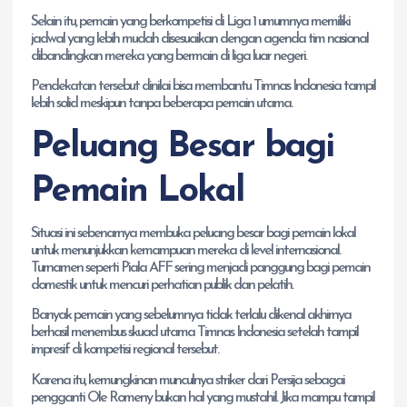
Selain itu, pemain yang berkompetisi di Liga 1 umumnya memiliki
jadwal yang lebih mudah disesuaikan dengan agenda tim nasional
dibandingkan mereka yang bermain di liga luar negeri.
Pendekatan tersebut dinilai bisa membantu Timnas Indonesia tampil
lebih solid meskipun tanpa beberapa pemain utama.
Peluang Besar bagi
Pemain Lokal
Situasi ini sebenarnya membuka peluang besar bagi pemain lokal
untuk menunjukkan kemampuan mereka di level internasional.
Turnamen seperti Piala AFF sering menjadi panggung bagi pemain
domestik untuk mencuri perhatian publik dan pelatih.
Banyak pemain yang sebelumnya tidak terlalu dikenal akhirnya
berhasil menembus skuad utama Timnas Indonesia setelah tampil
impresif di kompetisi regional tersebut.
Karena itu, kemungkinan munculnya striker dari Persija sebagai
pengganti Ole Romeny bukan hal yang mustahil. Jika mampu tampil