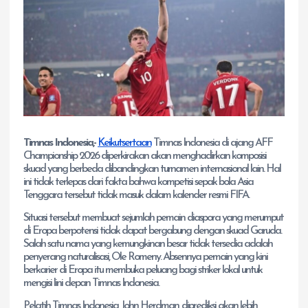
Timnas Indonesia,-
Keikutsertaan
Timnas Indonesia di ajang AFF
Championship 2026 diperkirakan akan menghadirkan komposisi
skuad yang berbeda dibandingkan turnamen internasional lain. Hal
ini tidak terlepas dari fakta bahwa kompetisi sepak bola Asia
Tenggara tersebut tidak masuk dalam kalender resmi FIFA.
Situasi tersebut membuat sejumlah pemain diaspora yang merumput
di Eropa berpotensi tidak dapat bergabung dengan skuad Garuda.
Salah satu nama yang kemungkinan besar tidak tersedia adalah
penyerang naturalisasi, Ole Romeny. Absennya pemain yang kini
berkarier di Eropa itu membuka peluang bagi striker lokal untuk
mengisi lini depan Timnas Indonesia.
Pelatih Timnas Indonesia, John Herdman, diprediksi akan lebih