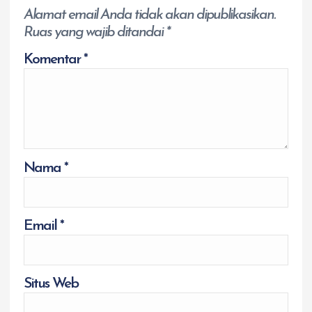
Alamat email Anda tidak akan dipublikasikan.
Ruas yang wajib ditandai
*
Komentar
*
Nama
*
Email
*
Situs Web