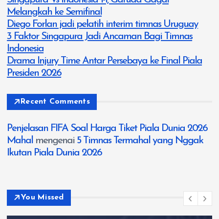
Melangkah ke Semifinal
Diego Forlan jadi pelatih interim timnas Uruguay
3 Faktor Singapura Jadi Ancaman Bagi Timnas
Indonesia
Drama Injury Time Antar Persebaya ke Final Piala
Presiden 2026
Recent Comments
Penjelasan FIFA Soal Harga Tiket Piala Dunia 2026
Mahal
mengenai
5 Timnas Termahal yang Nggak
Ikutan Piala Dunia 2026
You Missed