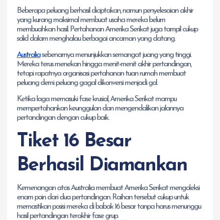
Beberapa peluang berhasil diciptakan, namun penyelesaian akhir
yang kurang maksimal membuat usaha mereka belum
membuahkan hasil. Pertahanan Amerika Serikat juga tampil cukup
solid dalam menghalau berbagai ancaman yang datang.
Australia
sebenarnya menunjukkan semangat juang yang tinggi.
Mereka terus menekan hingga menit-menit akhir pertandingan,
tetapi rapatnya organisasi pertahanan tuan rumah membuat
peluang demi peluang gagal dikonversi menjadi gol.
Ketika laga memasuki fase krusial, Amerika Serikat mampu
mempertahankan keunggulan dan mengendalikan jalannya
pertandingan dengan cukup baik.
Tiket 16 Besar
Berhasil Diamankan
Kemenangan atas Australia membuat Amerika Serikat mengoleksi
enam poin dari dua pertandingan. Raihan tersebut cukup untuk
memastikan posisi mereka di babak 16 besar tanpa harus menunggu
hasil pertandingan terakhir fase grup.