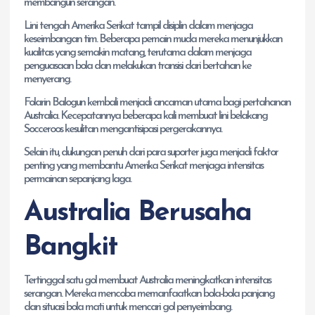
membangun serangan.
Lini tengah Amerika Serikat tampil disiplin dalam menjaga
keseimbangan tim. Beberapa pemain muda mereka menunjukkan
kualitas yang semakin matang, terutama dalam menjaga
penguasaan bola dan melakukan transisi dari bertahan ke
menyerang.
Folarin Balogun kembali menjadi ancaman utama bagi pertahanan
Australia. Kecepatannya beberapa kali membuat lini belakang
Socceroos kesulitan mengantisipasi pergerakannya.
Selain itu, dukungan penuh dari para suporter juga menjadi faktor
penting yang membantu Amerika Serikat menjaga intensitas
permainan sepanjang laga.
Australia Berusaha
Bangkit
Tertinggal satu gol membuat Australia meningkatkan intensitas
serangan. Mereka mencoba memanfaatkan bola-bola panjang
dan situasi bola mati untuk mencari gol penyeimbang.