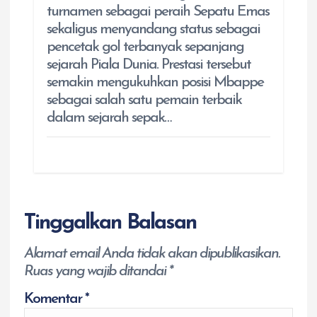
turnamen sebagai peraih Sepatu Emas
sekaligus menyandang status sebagai
pencetak gol terbanyak sepanjang
sejarah Piala Dunia. Prestasi tersebut
semakin mengukuhkan posisi Mbappe
sebagai salah satu pemain terbaik
dalam sejarah sepak…
Tinggalkan Balasan
Alamat email Anda tidak akan dipublikasikan.
Ruas yang wajib ditandai
*
Komentar
*