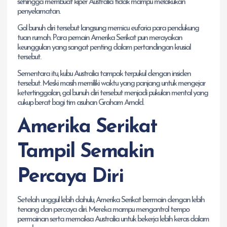
sehingga membuat kiper Australia tidak mampu melakukan
penyelamatan.
Gol bunuh diri tersebut langsung memicu euforia para pendukung
tuan rumah. Para pemain Amerika Serikat pun merayakan
keunggulan yang sangat penting dalam pertandingan krusial
tersebut.
Sementara itu, kubu Australia tampak terpukul dengan insiden
tersebut. Meski masih memiliki waktu yang panjang untuk mengejar
ketertinggalan, gol bunuh diri tersebut menjadi pukulan mental yang
cukup berat bagi tim asuhan Graham Arnold.
Amerika Serikat
Tampil Semakin
Percaya Diri
Setelah unggul lebih dahulu, Amerika Serikat bermain dengan lebih
tenang dan percaya diri. Mereka mampu mengontrol tempo
permainan serta memaksa Australia untuk bekerja lebih keras dalam