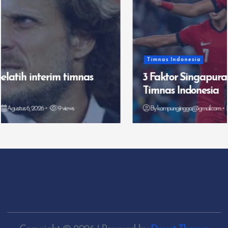
Timnas Indonesia
3 Faktor Singapura Jadi Ancaman Bagi
Timnas Indonesia
By
kampungjingga@gmail.com
Agustus 5, 2026
6 views