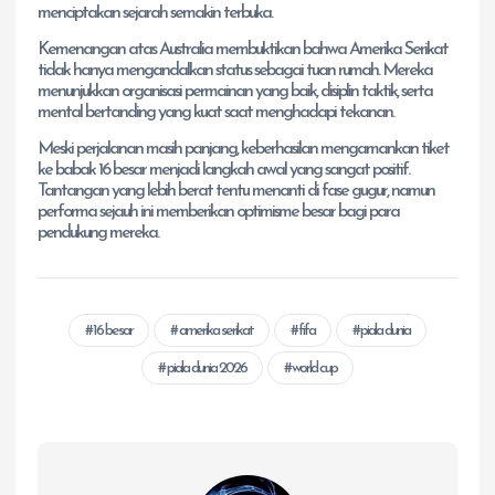
menciptakan sejarah semakin terbuka.
Kemenangan atas Australia membuktikan bahwa Amerika Serikat
tidak hanya mengandalkan status sebagai tuan rumah. Mereka
menunjukkan organisasi permainan yang baik, disiplin taktik, serta
mental bertanding yang kuat saat menghadapi tekanan.
Meski perjalanan masih panjang, keberhasilan mengamankan tiket
ke babak 16 besar menjadi langkah awal yang sangat positif.
Tantangan yang lebih berat tentu menanti di fase gugur, namun
performa sejauh ini memberikan optimisme besar bagi para
pendukung mereka.
16 besar
amerika serikat
fifa
piala dunia
piala dunia 2026
world cup