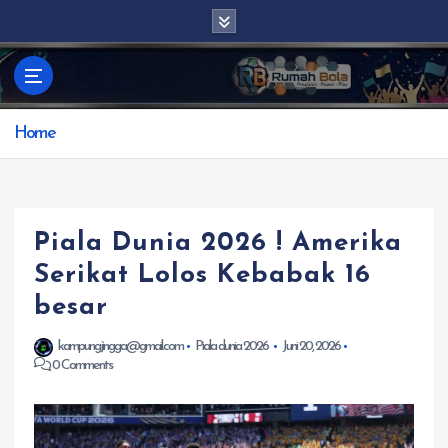
S
k
i
p
t
Home
o
c
o
n
t
Piala Dunia 2026 ! Amerika
e
Serikat Lolos Kebabak 16
n
besar
t
kampungjingga@gmail.com
Piala dunia 2026
Juni 20, 2026
0 Comments