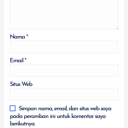
Nama
*
Email
*
Situs Web
Simpan nama, email, dan situs web saya
pada peramban ini untuk komentar saya
berikutnya.