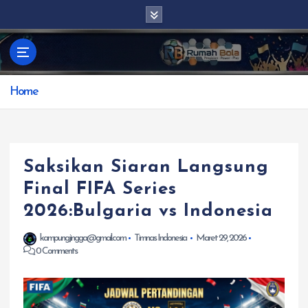
S
k
i
p
t
Home
o
c
o
n
t
Saksikan Siaran Langsung
e
Final FIFA Series
n
2026:Bulgaria vs Indonesia
t
kampungjingga@gmail.com
Timnas Indonesia
Maret 29, 2026
0 Comments