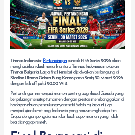
Timnas Indonesia,-
Pertandingan
puncak
FIFA Series 2026
akan
menghadirkan
duel
menarik antara
Timnas Indonesia
melawan
Timnas Bulgaria
. Laga final tersebut dijadwalkan berlangsung di
Stadion
Utama Gelora Bung Karno
pada
Senin, 30 Maret 2026
,
dengan kick-off pukul
20.00 WIB
.
Pertandingan ini menjadi momen penting bagi skuad Garuda yang
berpeluang menutup turnamen dengan prestasi membanggakan di
hadapan ribuan pendukungnya sendiri. Selain itu, laga ini juga
menjadi ujian berat bagi Indonesia yang harus menghadapi tim
Eropa dengan pengalaman dan kualitas permainan yang tidak
bisa dianggap remeh.