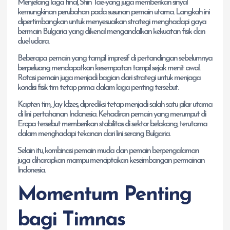
Menjelang laga final, Shin Tae-yong juga memberikan sinyal
kemungkinan perubahan pada susunan pemain utama. Langkah ini
dipertimbangkan untuk menyesuaikan strategi menghadapi gaya
bermain Bulgaria yang dikenal mengandalkan kekuatan fisik dan
duel udara.
Beberapa pemain yang tampil impresif di pertandingan sebelumnya
berpeluang mendapatkan kesempatan tampil sejak menit awal.
Rotasi pemain juga menjadi bagian dari strategi untuk menjaga
kondisi fisik tim tetap prima dalam laga penting tersebut.
Kapten tim, Jay Idzes, diprediksi tetap menjadi salah satu pilar utama
di lini pertahanan Indonesia. Kehadiran pemain yang merumput di
Eropa tersebut memberikan stabilitas di sektor belakang, terutama
dalam menghadapi tekanan dari lini serang Bulgaria.
Selain itu, kombinasi pemain muda dan pemain berpengalaman
juga diharapkan mampu menciptakan keseimbangan permainan
Indonesia.
Momentum Penting
bagi Timnas