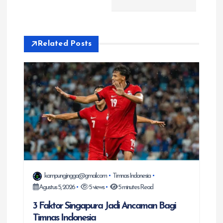
g
a
Related Posts
s
i
p
o
s
kampungjingga@gmail.com
Timnas Indonesia
Agustus 5, 2026
5 views
5 minutes Read
3 Faktor Singapura Jadi Ancaman Bagi
Timnas Indonesia