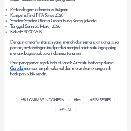
Pertandingan: Indonesia vs Bulgaria
Kompetisi: Final FIFA Series 2026
Stadion: Stadion Utama Gelora Bung Karno, Jakarta
Tanggal: Senin, 30 Maret 2026
Kick-off: 20.00 WIB
Dengan atmosfer stadion yang meriah dan semangat juang para
pemain, pertandingan ini diprediksi menjadi salah satu laga paling
menarik bagi sepak bola Indonesia tahun ini.
Para penggemar sepak bola di Tanah Air tentu berharap skuad
Garuda
mampu tampil maksimal dan meraih kemenangan di
hadapan publik sendiri.
BULGARIA VS INDONESIA
fifa
FIFA SERIES
FINAL