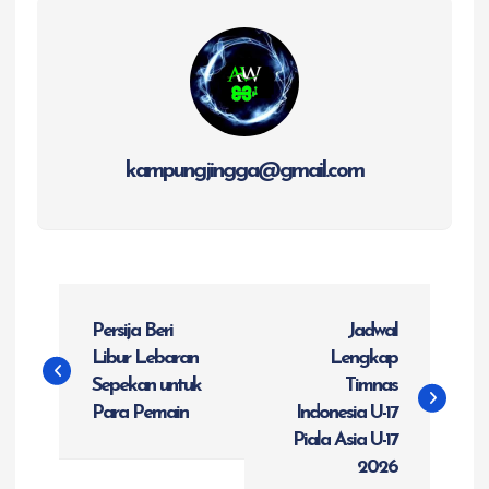
kampungjingga@gmail.com
N
Persija Beri
Jadwal
a
Libur Lebaran
Lengkap
Sepekan untuk
Timnas
v
Para Pemain
Indonesia U-17
Piala Asia U-17
i
2026