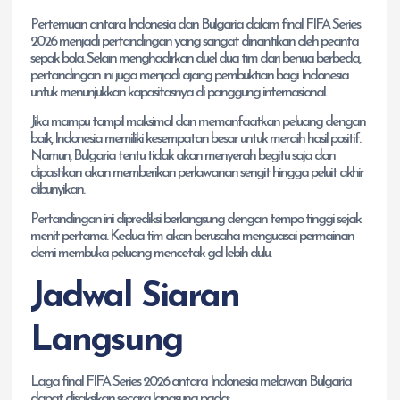
Pertemuan antara Indonesia dan Bulgaria dalam final FIFA Series
2026 menjadi pertandingan yang sangat dinantikan oleh pecinta
sepak bola. Selain menghadirkan duel dua tim dari benua berbeda,
pertandingan ini juga menjadi ajang pembuktian bagi Indonesia
untuk menunjukkan kapasitasnya di panggung internasional.
Jika mampu tampil maksimal dan memanfaatkan peluang dengan
baik, Indonesia memiliki kesempatan besar untuk meraih hasil positif.
Namun, Bulgaria tentu tidak akan menyerah begitu saja dan
dipastikan akan memberikan perlawanan sengit hingga peluit akhir
dibunyikan.
Pertandingan ini diprediksi berlangsung dengan tempo tinggi sejak
menit pertama. Kedua tim akan berusaha menguasai permainan
demi membuka peluang mencetak gol lebih dulu.
Jadwal Siaran
Langsung
Laga final FIFA Series 2026 antara Indonesia melawan Bulgaria
dapat disaksikan secara langsung pada: