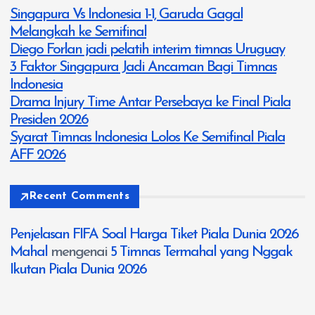
Singapura Vs Indonesia 1-1, Garuda Gagal
Melangkah ke Semifinal
Diego Forlan jadi pelatih interim timnas Uruguay
3 Faktor Singapura Jadi Ancaman Bagi Timnas
Indonesia
Drama Injury Time Antar Persebaya ke Final Piala
Presiden 2026
Syarat Timnas Indonesia Lolos Ke Semifinal Piala
AFF 2026
Recent Comments
Penjelasan FIFA Soal Harga Tiket Piala Dunia 2026
Mahal
mengenai
5 Timnas Termahal yang Nggak
Ikutan Piala Dunia 2026