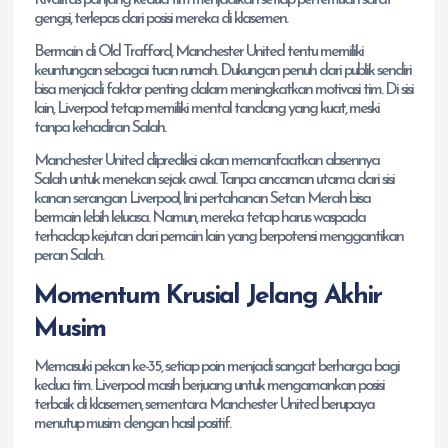
gengsi, terlepas dari posisi mereka di klasemen.
Bermain di Old Trafford, Manchester United tentu memiliki
keuntungan sebagai tuan rumah. Dukungan penuh dari publik sendiri
bisa menjadi faktor penting dalam meningkatkan motivasi tim. Di sisi
lain, Liverpool tetap memiliki mental tandang yang kuat, meski
tanpa kehadiran Salah.
Manchester United diprediksi akan memanfaatkan absennya
Salah untuk menekan sejak awal. Tanpa ancaman utama dari sisi
kanan serangan Liverpool, lini pertahanan Setan Merah bisa
bermain lebih leluasa. Namun, mereka tetap harus waspada
terhadap kejutan dari pemain lain yang berpotensi menggantikan
peran Salah.
Momentum Krusial Jelang Akhir
Musim
Memasuki pekan ke-35, setiap poin menjadi sangat berharga bagi
kedua tim. Liverpool masih berjuang untuk mengamankan posisi
terbaik di klasemen, sementara Manchester United berupaya
menutup musim dengan hasil positif.