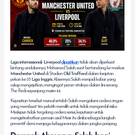
Liga internasional,-
Liverpool
dipastikan
tidak akan diperkuat
bintang andalannya, Mohamed Salah, saat bertandang ke markas
Manchester United
di Stadion
Old Trafford
dalam lanjutan
pekan ke-35
Liga Inggris
. Absennya Salah menjadi kabar yang
cukup mengejutkan, mengingat peran vitalnya dalam lini serang
The Reds sepanjang musim ini.
Kepastian tersebut muncul setelah Salah mengalami cedera ringan
yang membuat tim pelatih memilih untuk tidak mengambil risiko.
Meskipun tidak tergolong cedera serius, keputusan untuk
mengistirahatkan pemain asal Mesir itu dinilai sebagai langkah
preventif demi menjaga kebugarannya dalam jangka panjang.