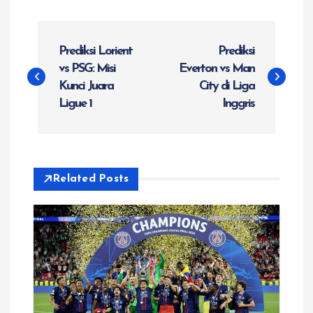
N
Prediksi Lorient
Prediksi
a
vs PSG: Misi
Everton vs Man
Kunci Juara
City di Liga
v
Ligue 1
Inggris
i
g
Related Posts
a
s
i
p