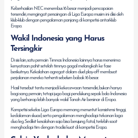
Keberhasilan NEC menembus 16 besar menjadi pencapaian
tersendiri, mengingat persaingan di Liga Europa musim ini diisi oleh
klub-klub dengan pengalaman panjang di kompetisi antarklub
Eropa.
Wakil Indonesia yang Harus
Tersingkir
Di sisi lain, satu pemain Timnas Indonesia lainnya harus menerima
kenyataan pahit setelah timnya gagal melangkah ke fase
berikutnya. Kekalahan agregat dalam duel play-off membuat
perjalanan mereka terhenti sebelum babak 16 besar.
Hasil tersebut tentu menjadi kekecewaan tersendiri, bukan hanya
bagi sang pemain, tetapi juga bagi pendukung sepak bola Indonesia
yang berharap lebih banyak wakil Tanah Air bersinar di Eropa.
Kompetisi sekelas Liga Europa memang menuntut konsistensi tinggi,
kedalaman skuad, serta pengalaman menghadapi tekanan laga
dua leg. Sedikit kesalahan saja bisa berujung fatal, terlebih saat
menghadapi tim dengan tradisi kuat di kompetisi Eropa.