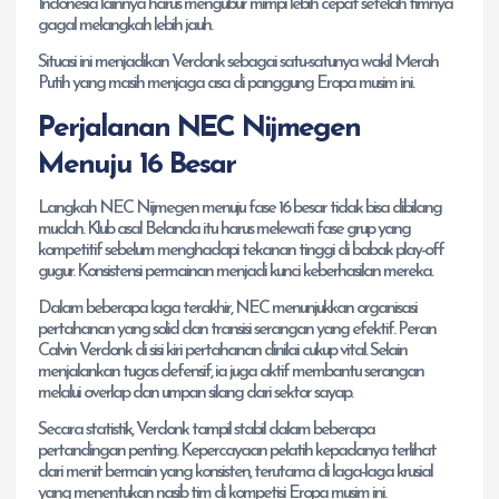
Indonesia lainnya harus mengubur mimpi lebih cepat setelah timnya
gagal melangkah lebih jauh.
Situasi ini menjadikan Verdonk sebagai satu-satunya wakil Merah
Putih yang masih menjaga asa di panggung Eropa musim ini.
Perjalanan NEC Nijmegen
Menuju 16 Besar
Langkah NEC Nijmegen menuju fase 16 besar tidak bisa dibilang
mudah. Klub asal Belanda itu harus melewati fase grup yang
kompetitif sebelum menghadapi tekanan tinggi di babak play-off
gugur. Konsistensi permainan menjadi kunci keberhasilan mereka.
Dalam beberapa laga terakhir, NEC menunjukkan organisasi
pertahanan yang solid dan transisi serangan yang efektif. Peran
Calvin Verdonk di sisi kiri pertahanan dinilai cukup vital. Selain
menjalankan tugas defensif, ia juga aktif membantu serangan
melalui overlap dan umpan silang dari sektor sayap.
Secara statistik, Verdonk tampil stabil dalam beberapa
pertandingan penting. Kepercayaan pelatih kepadanya terlihat
dari menit bermain yang konsisten, terutama di laga-laga krusial
yang menentukan nasib tim di kompetisi Eropa musim ini.