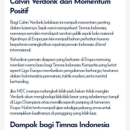
Calvin Verdonk dan Momentum
Positif
Bagi Calvin Verdonk, kelolosan ini menjadi momentum penting
dalam kariernya. Sejak resmi memperkuat Timnas Indonesia,
namanya semakin mendapat sorotan publik sepak bola nasional.
Kiprahnya di Eropa pun kini menjadi bahan perhatian karena
berpotensi meningkatkan reputasi pemain Indonesia di level
internasional.
Kehadiran pemain diaspora yang berkarier di Eropa memang
memberi warna baru bagi Timnas Indonesia. Kompetisi yang ketat
seperti Liga Europa memberikan pengalaman berharga, terutama
dalam hal intensitas permainan, taktik modern, serta mental
bertanding.
Jika NEC mampu melangkah lebih jauh, bukan tidak mungkin
Verdonk akan menghadapi klub-klub besar yang sebelumnya tampil
di Liga Champions atau memiliki sejarah panjang di turnamen
Eropa. Hal ini tentu menjadi ujian sekaligus peluang emas untuk
menunjukkan kualitasnya di panggung yang lebih luas.
Dampak bagi Timnas Indonesia