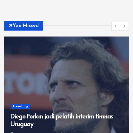
You Missed
Timnas In
orlan jadi pelatih interim timnas
3 Fakto
ay
Timnas 