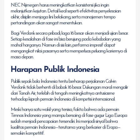
NEC Nijmegen harus meningkatkan konsistensi jika ingin
melanjutkan kejutan. Detail kecil seperti efektivitas penyelesaian
akhir, disiplin menjaga lini belakang, serta manajemen tempo
pertandingan akan sangat menentukan.
Bagi Verdonk secara pribadi, laga 16 besar akan menjadi ujian besar.
Setiap kesalahan di fase ini bisa berujung pada kebobolan yang
mahal harganya. Namun di sisi lain, performa impresif dapat
mengangkat nilai pasarnya serta memperluas peluang kariernya di
masa depan.
Harapan Publik Indonesia
Publik sepak bola Indonesia tentu berharap perjalanan Calvin
Verdonk tidak berhenti di babak 16 besar. Dukungan moral mengalir
dari Tanah Air, terlebih di tengah meningkatnya antusiasme
terhadap kiprah pemain Indonesia di kompetisi internasional.
Meski hanya satu wakil yang tersisa, fakta bahwa ada pemain
Timnas Indonesia yang mampu bersaing di fase gugur Liga Europa
sudah menjadi pencapaian tersendiri. Ini menjadi sinyal bahwa
kualitas pemain Indonesia—terutama yang berkarier di Eropa—
semakin kompetitif.