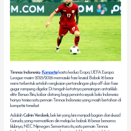
Timnas Indonesia,-
Kompetisi
kasta kedua Eropa, UEFA Europa
League musim 2025/2026 memasuki fase krusial. Babak 16 besar
resmi terbentuk setelah rangkaian pertandingan play-off dan fase
gugur rampung digelar. Di tengah ketatnya persaingan antarklub
elite Benua Biru, kabar datang bagi pencinta sepak bola Indonesia:
hanya tersisa satu pemain Timnas Indonesia yang masih bertahan di
kompetisi tersebut.
Adalah
Calvin Verdonk
, bek kiri yang kini menjadi bagian dari skuad
Garuda, yang memastikan diri melaju ke babak 16 besar bersama
klubnya, NEC Nijmegen. Sementara itu, satu pemain Timnas