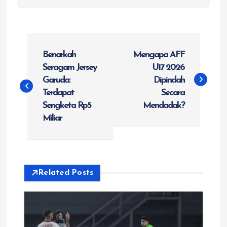
N
Benarkah
Mengapa AFF
a
Seragam Jersey
U17 2026
Garuda:
Dipindah
v
Terdapat
Secara
Sengketa Rp5
Mendadak?
i
Miliar
g
a
Related Posts
s
i