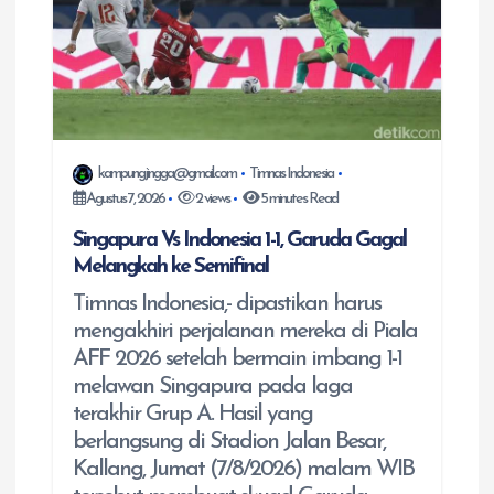
p
o
s
kampungjingga@gmail.com
Timnas Indonesia
Agustus 7, 2026
2 views
5 minutes Read
Singapura Vs Indonesia 1-1, Garuda Gagal
Melangkah ke Semifinal
Timnas Indonesia,- dipastikan harus
mengakhiri perjalanan mereka di Piala
AFF 2026 setelah bermain imbang 1-1
melawan Singapura pada laga
terakhir Grup A. Hasil yang
berlangsung di Stadion Jalan Besar,
Kallang, Jumat (7/8/2026) malam WIB