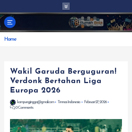
S
k
i
p
t
Home
o
c
o
n
t
Wakil Garuda Berguguran!
e
Verdonk Bertahan Liga
n
Europa 2026
t
kampungjingga@gmail.com
Timnas Indonesia
Februari 27, 2026
0 Comments