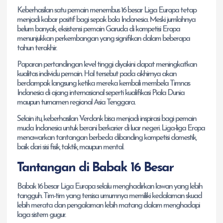
Keberhasilan satu pemain menembus 16 besar Liga Europa tetap
menjadi kabar positif bagi sepak bola Indonesia. Meski jumlahnya
belum banyak, eksistensi pemain Garuda di kompetisi Eropa
menunjukkan perkembangan yang signifikan dalam beberapa
tahun terakhir.
Paparan pertandingan level tinggi diyakini dapat meningkatkan
kualitas individu pemain. Hal tersebut pada akhirnya akan
berdampak langsung ketika mereka kembali membela Timnas
Indonesia di ajang internasional seperti kualifikasi Piala Dunia
maupun turnamen regional Asia Tenggara.
Selain itu, keberhasilan Verdonk bisa menjadi inspirasi bagi pemain
muda Indonesia untuk berani berkarier di luar negeri. Liga-liga Eropa
menawarkan tantangan berbeda dibanding kompetisi domestik,
baik dari sisi fisik, taktik, maupun mental.
Tantangan di Babak 16 Besar
Babak 16 besar Liga Europa selalu menghadirkan lawan yang lebih
tangguh. Tim-tim yang tersisa umumnya memiliki kedalaman skuad
lebih merata dan pengalaman lebih matang dalam menghadapi
laga sistem gugur.