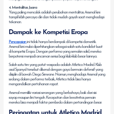
4. Mentalitas Juara
Yang paling mencolok adalah perubahan mentalitas. Arsenal kini
tampil lebih percaya diri dan tidak mudah goyah saat menghadapi
tekanan.
Dampak ke Kompetisi Eropa
Pencapaian
ini tidak hanya berdampak di kompetisi domestik.
Arsenal kini mulai diperhitungkan sebagai salah satu kandidat kuat
di kompetisi Eropa. Dengan performa yang semakin solid, mereka
berpotensi menjadi ancaman serius bagi klub-klub besar lainnya.
Salah satu tim yang patut waspada adalah Atletico Madrid. Klub
asal Spanyol tersebut dikenal dengan gaya bermain defensif yang
disiplin di bawah Diego Simeone. Namun, menghadapi Arsenal yang
sedang dalam performa terbaik, Atletico tidak bisa hanya
mengandalkan pertahanan rapat.
Arsenal memiliki variasi serangan yang berbahaya, baik dari sisi
sayap maupun lini tengah. Kecepatan dan kreativitas pemain
mereka bisa menjadi faktor pembeda dalam pertandingan besar.
Peringatan untuk Atletico Madrid