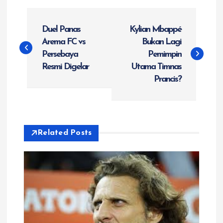
N
Duel Panas
Kylian Mbappé
a
Arema FC vs
Bukan Lagi
Persebaya
Pemimpin
v
Resmi Digelar
Utama Timnas
Prancis?
i
g
Related Posts
a
s
i
p