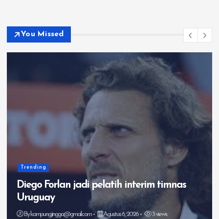
You Missed
Timnas Indonesia
3 Faktor Singapura Jadi Ancaman Bagi
Timnas Indonesia
By
kampungjingga@gmail.com
Agustus 5, 2026
5 views