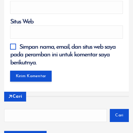
Situs Web
Simpan nama, email, dan situs web saya
pada peramban ini untuk komentar saya
berikutnya.
Cari
Cari