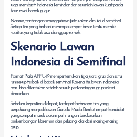
juga membuat Indonesia terhindar dari sejumlah lawan kuat pada
fase awal babak gugur.
Namun, tantangan sesungguhnya justru akan dimulai di semifinal.
Setiap tim yang berhasil mencapai empat besar tentu memiliki
kualitas yang tidak bisa dianggap remeh.
Skenario Lawan
Indonesia di Semifinal
Format Piala AFF U-19 mempertemukan tiga juara grup dan satu
runner-up terbaik di babak semifinal. Karena itu, lawan Indonesia
baru bisa ditentukan setelah seluruh pertandingan grup selesai
dimainkan.
Sebelum kepastian didapat, terdapat beberapa tim yang
berpeluang menjadi lawan Garuda Muda. Berikut empat kandidat
yang sempat masuk dalam perhitungan berdasarkan
perkembangan klasemen dan peluang lolos dari masing-masing
grup.