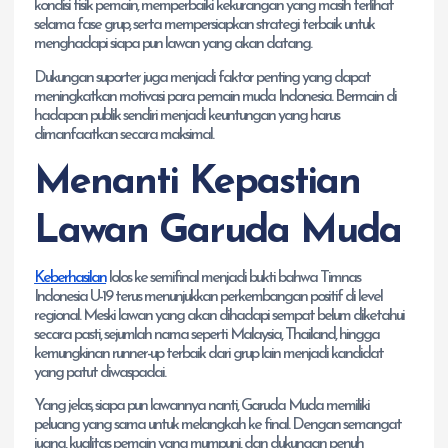
kondisi fisik pemain, memperbaiki kekurangan yang masih terlihat
selama fase grup, serta mempersiapkan strategi terbaik untuk
menghadapi siapa pun lawan yang akan datang.
Dukungan suporter juga menjadi faktor penting yang dapat
meningkatkan motivasi para pemain muda Indonesia. Bermain di
hadapan publik sendiri menjadi keuntungan yang harus
dimanfaatkan secara maksimal.
Menanti Kepastian
Lawan Garuda Muda
Keberhasilan
lolos ke semifinal menjadi bukti bahwa Timnas
Indonesia U-19 terus menunjukkan perkembangan positif di level
regional. Meski lawan yang akan dihadapi sempat belum diketahui
secara pasti, sejumlah nama seperti Malaysia, Thailand, hingga
kemungkinan runner-up terbaik dari grup lain menjadi kandidat
yang patut diwaspadai.
Yang jelas, siapa pun lawannya nanti, Garuda Muda memiliki
peluang yang sama untuk melangkah ke final. Dengan semangat
juang, kualitas pemain yang mumpuni, dan dukungan penuh