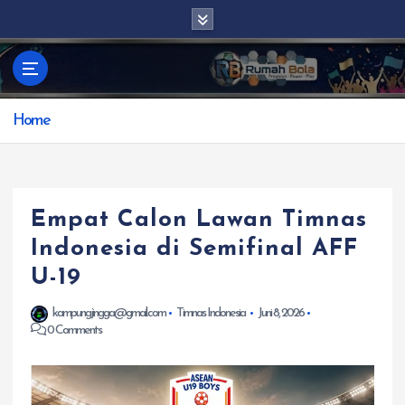
S
k
i
p
t
Home
o
c
o
n
t
Empat Calon Lawan Timnas
e
Indonesia di Semifinal AFF
n
U-19
t
kampungjingga@gmail.com
Timnas Indonesia
Juni 8, 2026
0 Comments