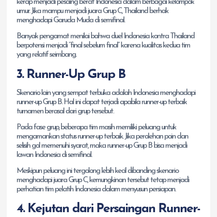
kerap menjadi pesaing berat Indonesia dalam berbagai kelompok
umur. Jika mampu menjadi juara Grup C, Thailand berhak
menghadapi Garuda Muda di semifinal.
Banyak pengamat menilai bahwa duel Indonesia kontra Thailand
berpotensi menjadi “final sebelum final” karena kualitas kedua tim
yang relatif seimbang.
3. Runner-Up Grup B
Skenario lain yang sempat terbuka adalah Indonesia menghadapi
runner-up Grup B. Hal ini dapat terjadi apabila runner-up terbaik
turnamen berasal dari grup tersebut.
Pada fase grup, beberapa tim masih memiliki peluang untuk
mengamankan status runner-up terbaik. Jika perolehan poin dan
selisih gol memenuhi syarat, maka runner-up Grup B bisa menjadi
lawan Indonesia di semifinal.
Meskipun peluang ini tergolong lebih kecil dibanding skenario
menghadapi juara Grup C, kemungkinan tersebut tetap menjadi
perhatian tim pelatih Indonesia dalam menyusun persiapan.
4. Kejutan dari Persaingan Runner-