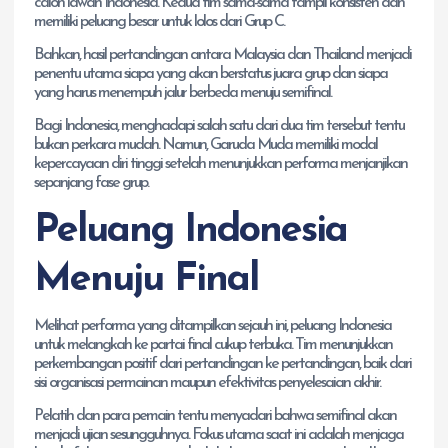
calon lawan Indonesia. Kedua tim sama-sama tampil konsisten dan
memiliki peluang besar untuk lolos dari Grup C.
Bahkan, hasil pertandingan antara Malaysia dan Thailand menjadi
penentu utama siapa yang akan berstatus juara grup dan siapa
yang harus menempuh jalur berbeda menuju semifinal.
Bagi Indonesia, menghadapi salah satu dari dua tim tersebut tentu
bukan perkara mudah. Namun, Garuda Muda memiliki modal
kepercayaan diri tinggi setelah menunjukkan performa menjanjikan
sepanjang fase grup.
Peluang Indonesia
Menuju Final
Melihat performa yang ditampilkan sejauh ini, peluang Indonesia
untuk melangkah ke partai final cukup terbuka. Tim menunjukkan
perkembangan positif dari pertandingan ke pertandingan, baik dari
sisi organisasi permainan maupun efektivitas penyelesaian akhir.
Pelatih dan para pemain tentu menyadari bahwa semifinal akan
menjadi ujian sesungguhnya. Fokus utama saat ini adalah menjaga