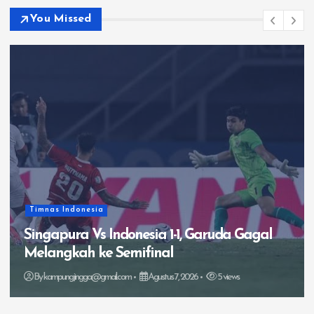
You Missed
Trending
Diego Forlan jadi pelatih interim timnas
Uruguay
By
kampungjingga@gmail.com
Agustus 6, 2026
10 views