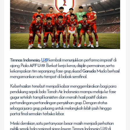
Timnas Indonesia,-
U-19
kembali menunjukkan performa impresif di
ajang Piala
AFF U-19
. Berkat kerja keras, disiplin permainan, serta
kekompakan tim sepanjang fase grup, skuad
Garuda
Muda berhasil
mengamankan satu tempat di babak semifinal.
Keberhasilan tersebut menjadi kabar menggembirakan bagi para
pendukung sepak bola Tanah Air. Indonesia mampu melaju ke fase
gugur setelah tampil konsisten dan meraih hasil positif dalam
pertandingan-pertandingan penyisihan grup. Dengan status
sebagai juara grup, peluang untuk melangkah lebih jauh hingga
partai final semakin terbuka lebar.
Meski demikian, satu pertanyaan besar masih menjadi perhatian
publik sepak bola nasional: siapa lawan Timnas Indonesia U-19 di