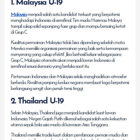
1. Malaysia U-19
Malaysia
menjadi salah satu kandidat terkuat yang berpotensi
menghadapi Indonesia di semifinal. Tim muda Harimau Malaya
tampil cukup solid sepanjang fase grup dan mampu bersaing ketat
di Grup C.
Kualitas permainan Malaysia tidak bisa dipandang sebelah mata.
Mereka memiliki organisasi permainan yang baik serta kemampuan
menyerang yang cukup efektif. Jika berhasil keluar sebagai juara
Grup C, Malaysia otomatis akan menjadi lawan Indonesia di
semifinal sesuai skenario yang berlaku saat itu.
Pertemuan Indonesia dan Malaysia selalu menghadirkan atmosfer
berbeda. Rivalitas panjang kedua negara membuat laga berpotensi
berlangsung sengit dan penuh tensi tinggi.
2. Thailand U-19
Selain Malaysia, Thailand juga menjadi kandidat kuat lawan
Indonesia. Negeri Gajah Putih dikenal sebagai salah satu kekuatan
utama sepak bola usia muda di kawasan Asia Tenggara.
Thailand memiliki tradisi kuat dalam pembinaan pemain muda dan