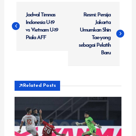
N
Jadwal Timnas
Resmi: Persija
a
Indonesia U-19
Jakarta
vs Vietnam U-19
Umumkan Shin
v
Piala AFF
Tae-yong
sebagai Pelatih
i
Baru
g
a
Related Posts
s
i
p