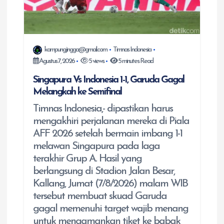
o
s
kampungjingga@gmail.com
Timnas Indonesia
Agustus 7, 2026
5 views
5 minutes Read
Singapura Vs Indonesia 1-1, Garuda Gagal
Melangkah ke Semifinal
Timnas Indonesia,- dipastikan harus
mengakhiri perjalanan mereka di Piala
AFF 2026 setelah bermain imbang 1-1
melawan Singapura pada laga
terakhir Grup A. Hasil yang
berlangsung di Stadion Jalan Besar,
Kallang, Jumat (7/8/2026) malam WIB
tersebut membuat skuad Garuda
gagal memenuhi target wajib menang
untuk mengamankan tiket ke babak