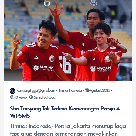
kampungjingga@gmail.com
Timnas Indonesia
Agustus 1, 2026
10 views
5 minutes Read
Shin Tae-yong Tak Terlena Kemenangan Persija 4-1
Vs PSMS
Timnas indonesia,- Persija Jakarta menutup laga
fase grup dengan kemenangan meyakinkan