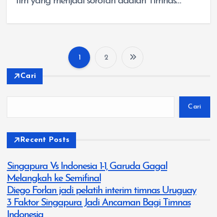
tim yang menjadi sorotan adalah Timnas…
1
2
P
Cari
a
Cari
g
i
Recent Posts
n
Singapura Vs Indonesia 1-1, Garuda Gagal
Melangkah ke Semifinal
a
Diego Forlan jadi pelatih interim timnas Uruguay
3 Faktor Singapura Jadi Ancaman Bagi Timnas
s
Indonesia