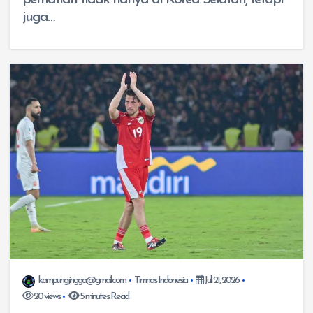
juga…
kampungjingga@gmail.com
Timnas Indonesia
Juli 21, 2026
20 views
5 minutes Read