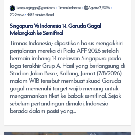
kampungjingga@gmail.com
Timnas Indonesia
Agustus 7, 2026
2 views
5 minutes Read
Singapura Vs Indonesia 1-1, Garuda Gagal
Melangkah ke Semifinal
Timnas Indonesia,- dipastikan harus mengakhiri
perjalanan mereka di Piala AFF 2026 setelah
bermain imbang 1-1 melawan Singapura pada
laga terakhir Grup A. Hasil yang berlangsung di
Stadion Jalan Besar, Kallang, Jumat (7/8/2026)
malam WIB tersebut membuat skuad Garuda
gagal memenuhi target wajib menang untuk
mengamankan tiket ke babak semifinal. Sejak
sebelum pertandingan dimulai, Indonesia
berada dalam posisi yang…