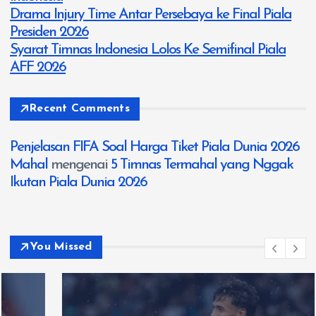
Drama Injury Time Antar Persebaya ke Final Piala
i
Presiden 2026
Syarat Timnas Indonesia Lolos Ke Semifinal Piala
p
AFF 2026
o
Recent Comments
s
Penjelasan FIFA Soal Harga Tiket Piala Dunia 2026
Mahal
mengenai
5 Timnas Termahal yang Nggak
Ikutan Piala Dunia 2026
You Missed