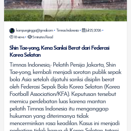
kampungjingga@gmail.com
Timnas Indonesia
Juli 25, 2026
18 views
5 minutes Read
Shin Tae-yong, Kena Sanksi Berat dari Federasi
Korea Selatan
Timnas Indonesia,- Pelatih Persija Jakarta, Shin
Tae-yong, kembali menjadi sorotan publik sepak
bola Asia setelah dijatuhi sanksi disiplin berat
oleh Federasi Sepak Bola Korea Selatan (Korea
Football Association/KFA). Keputusan tersebut
memicu perdebatan luas karena mantan
pelatih Timnas Indonesia itu menganggap
hukuman yang diterimanya tidak
mencerminkan rasa keadilan. Kasus ini menjadi
perhatian tidak hanya di Korea Selatan, tetapi