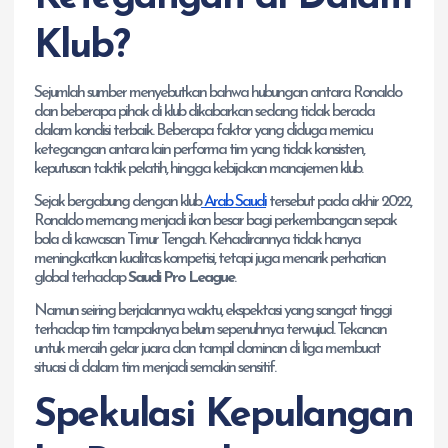
Klub?
Sejumlah sumber menyebutkan bahwa hubungan antara Ronaldo
dan beberapa pihak di klub dikabarkan sedang tidak berada
dalam kondisi terbaik. Beberapa faktor yang diduga memicu
ketegangan antara lain performa tim yang tidak konsisten,
keputusan taktik pelatih, hingga kebijakan manajemen klub.
Sejak bergabung dengan klub
Arab Saudi
tersebut pada akhir 2022,
Ronaldo memang menjadi ikon besar bagi perkembangan sepak
bola di kawasan Timur Tengah. Kehadirannya tidak hanya
meningkatkan kualitas kompetisi, tetapi juga menarik perhatian
global terhadap
Saudi Pro League
.
Namun seiring berjalannya waktu, ekspektasi yang sangat tinggi
terhadap tim tampaknya belum sepenuhnya terwujud. Tekanan
untuk meraih gelar juara dan tampil dominan di liga membuat
situasi di dalam tim menjadi semakin sensitif.
Spekulasi Kepulangan