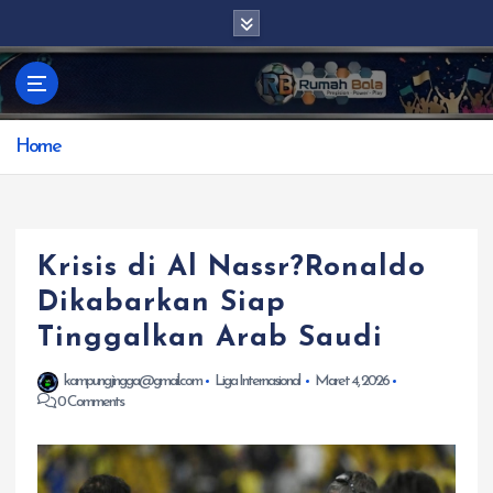
S
k
i
p
t
Home
o
c
o
n
t
Krisis di Al Nassr?Ronaldo
e
Dikabarkan Siap
n
Tinggalkan Arab Saudi
t
kampungjingga@gmail.com
Liga Internasional
Maret 4, 2026
0 Comments