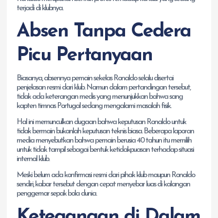
terjadi di klubnya.
Absen Tanpa Cedera
Picu Pertanyaan
Biasanya, absennya pemain sekelas Ronaldo selalu disertai
penjelasan resmi dari klub. Namun dalam pertandingan tersebut,
tidak ada keterangan medis yang menunjukkan bahwa sang
kapten timnas Portugal sedang mengalami masalah fisik.
Hal ini memunculkan dugaan bahwa keputusan Ronaldo untuk
tidak bermain bukanlah keputusan teknis biasa. Beberapa laporan
media menyebutkan bahwa pemain berusia 40 tahun itu memilih
untuk tidak tampil sebagai bentuk ketidakpuasan terhadap situasi
internal klub.
Meski belum ada konfirmasi resmi dari pihak klub maupun Ronaldo
sendiri, kabar tersebut dengan cepat menyebar luas di kalangan
penggemar sepak bola dunia.
Ketegangan di Dalam