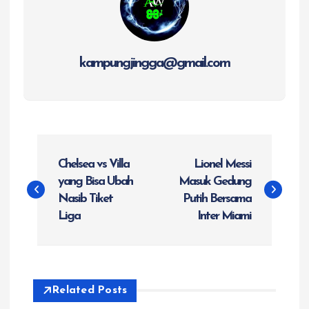
kampungjingga@gmail.com
N
Chelsea vs Villa
Lionel Messi
a
yang Bisa Ubah
Masuk Gedung
Nasib Tiket
Putih Bersama
v
Liga
Inter Miami
i
g
Related Posts