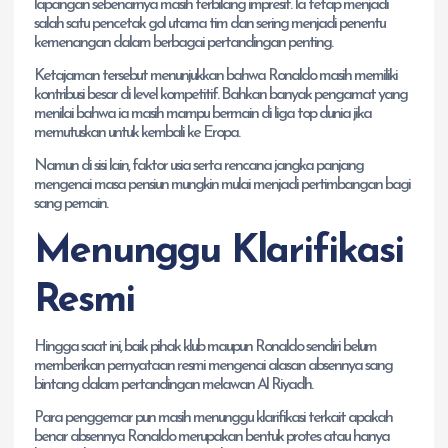
lapangan sebenarnya masih terbilang impresif. Ia tetap menjadi
salah satu pencetak gol utama tim dan sering menjadi penentu
kemenangan dalam berbagai pertandingan penting.
Ketajaman tersebut menunjukkan bahwa Ronaldo masih memiliki
kontribusi besar di level kompetitif. Bahkan banyak pengamat yang
menilai bahwa ia masih mampu bermain di liga top dunia jika
memutuskan untuk kembali ke Eropa.
Namun di sisi lain, faktor usia serta rencana jangka panjang
mengenai masa pensiun mungkin mulai menjadi pertimbangan bagi
sang pemain.
Menunggu Klarifikasi
Resmi
Hingga saat ini, baik pihak klub maupun Ronaldo sendiri belum
memberikan pernyataan resmi mengenai alasan absennya sang
bintang dalam pertandingan melawan Al Riyadh.
Para penggemar pun masih menunggu klarifikasi terkait apakah
benar absennya Ronaldo merupakan bentuk protes atau hanya