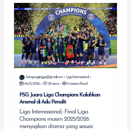
a
s
i
p
o
s
kampungjingga@gmail.com
Liga Internasional
Mei 31, 2026
29 views
5 minutes Read
PSG Juara Liga Champions Kalahkan
Arsenal di Adu Penalti
Liga Internasional,- Final Liga
Champions musim 2025/2026
menyajikan drama yang sesuai