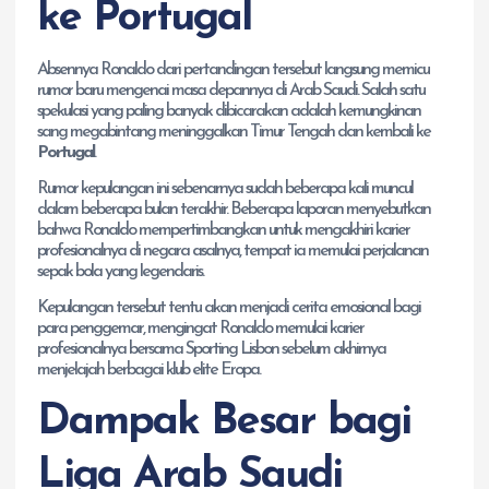
ke Portugal
Absennya Ronaldo dari pertandingan tersebut langsung memicu
rumor baru mengenai masa depannya di Arab Saudi. Salah satu
spekulasi yang paling banyak dibicarakan adalah kemungkinan
sang megabintang meninggalkan Timur Tengah dan kembali ke
Portugal
.
Rumor kepulangan ini sebenarnya sudah beberapa kali muncul
dalam beberapa bulan terakhir. Beberapa laporan menyebutkan
bahwa Ronaldo mempertimbangkan untuk mengakhiri karier
profesionalnya di negara asalnya, tempat ia memulai perjalanan
sepak bola yang legendaris.
Kepulangan tersebut tentu akan menjadi cerita emosional bagi
para penggemar, mengingat Ronaldo memulai karier
profesionalnya bersama Sporting Lisbon sebelum akhirnya
menjelajah berbagai klub elite Eropa.
Dampak Besar bagi
Liga Arab Saudi