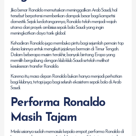
Jika benar Ronaldo memutuskan meninggalkan Arab Saudi, hal
tersebut berpotensi memberikan dampak besar bagi kompetisi
domestik. Sejak kedatangannya, Ronaldo telah menjadi wajah
utama dari proyek ambisius sepak bola Saudi yang ingin
meningkatkan daya tarik global.
Kehadiran Ronaldo juga membuka pintu bagi sejumlah pemain top
dunia lainnya untuk mengikuti jejaknya bermain di Timur Tengah.
Dalam beberapa musim terakhir, banyak bintang Eropa yang
memilih bergabung dengan klub-klub Saudi setelah melihat
kesuksesan transfer Ronaldo.
Karena itu, masa depan Ronaldo bukan hanya menjadi perhatian
bagi klubnya, tetapi juga bagi seluruh ekosistem sepak bola di Arab
Saudi.
Performa Ronaldo
Masih Tajam
Meski usianya sudah memasuki kepala empat, performa Ronaldo di