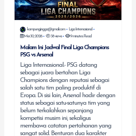
kampungjingga@gmail.com
Liga Internasional
Mei 30, 2026
38 views
9 minutes Read
Malam Ini Jadwal Final Liga Champions
PSG vs Arsenal
Liga Internasional.- PSG datang
sebagai juara bertahan Liga
Champions dengan reputasi sebagai
salah satu tim paling produktif di
Eropa. Di sisi lain, Arsenal hadir dengan
status sebagai satu-satunya tim yang
belum terkalahkan sepanjang
kompetisi musim ini, sekaligus
membawa catatan pertahanan yang
sangat solid. Benturan dua karakter