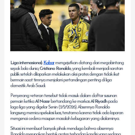
Liga internasional,-
Kabar
mengejutkan datang dari megabintang
sepak bola dunia,
Cristiano Ronaldo
, yang kembali menjadi sorotan
publik setelah dilaporkan melakukan aksi protes dengan tidak ikut
bermain saat timnya menjalani pertandingan penting di liga
domestik Arab Saudi.
Penyerang veteran tersebut tidak masuk dalam daftar susunan
pemain ketika
Al Nassr
bertandang ke markas
Al Riyadh
pada
laga liga yang digelar Senin (2/2/2026). Absennya Ronaldo
langsung memicu spekulasi luas, terutama karena tidak ada laporan
mengenai cedera maupun masalah kebugaran yang dialaminya.
Situasi ini membuat banyak pihak menduga bahwa absennya
Ronaldo merupakan bentuk protes terhadap kondisi yang sedang