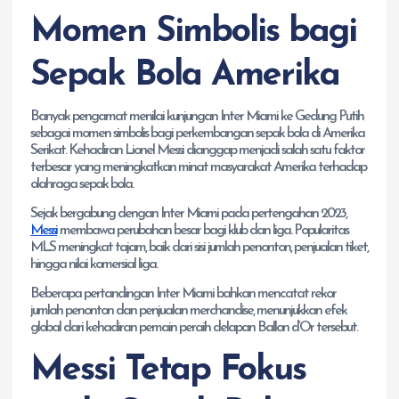
Momen Simbolis bagi
Sepak Bola Amerika
Banyak pengamat menilai kunjungan Inter Miami ke Gedung Putih
sebagai momen simbolis bagi perkembangan sepak bola di Amerika
Serikat. Kehadiran Lionel Messi dianggap menjadi salah satu faktor
terbesar yang meningkatkan minat masyarakat Amerika terhadap
olahraga sepak bola.
Sejak bergabung dengan Inter Miami pada pertengahan 2023,
Messi
membawa perubahan besar bagi klub dan liga. Popularitas
MLS meningkat tajam, baik dari sisi jumlah penonton, penjualan tiket,
hingga nilai komersial liga.
Beberapa pertandingan Inter Miami bahkan mencatat rekor
jumlah penonton dan penjualan merchandise, menunjukkan efek
global dari kehadiran pemain peraih delapan Ballon d’Or tersebut.
Messi Tetap Fokus