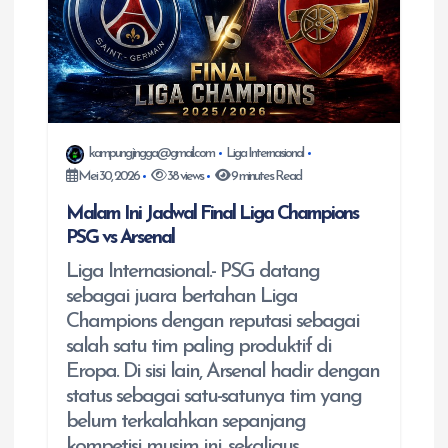
kampungjingga@gmail.com
Liga Internasional
Mei 30, 2026
38 views
9 minutes Read
Malam Ini Jadwal Final Liga Champions
PSG vs Arsenal
Liga Internasional.- PSG datang
sebagai juara bertahan Liga
Champions dengan reputasi sebagai
salah satu tim paling produktif di
Eropa. Di sisi lain, Arsenal hadir dengan
status sebagai satu-satunya tim yang
belum terkalahkan sepanjang
kompetisi musim ini, sekaligus