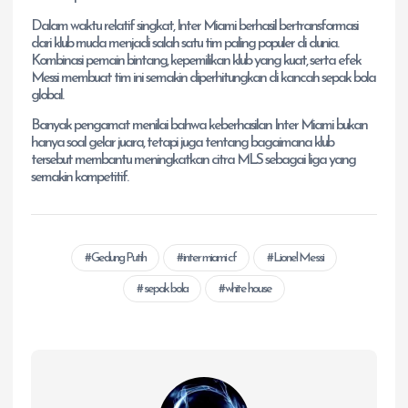
Dalam waktu relatif singkat, Inter Miami berhasil bertransformasi
dari klub muda menjadi salah satu tim paling populer di dunia.
Kombinasi pemain bintang, kepemilikan klub yang kuat, serta efek
Messi membuat tim ini semakin diperhitungkan di kancah sepak bola
global.
Banyak pengamat menilai bahwa keberhasilan Inter Miami bukan
hanya soal gelar juara, tetapi juga tentang bagaimana klub
tersebut membantu meningkatkan citra MLS sebagai liga yang
semakin kompetitif.
Gedung Putih
inter miami cf
Lionel Messi
sepak bola
white house