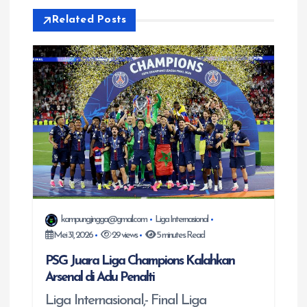
a
Related Posts
s
i
p
o
s
kampungjingga@gmail.com
Liga Internasional
Mei 31, 2026
29 views
5 minutes Read
PSG Juara Liga Champions Kalahkan
Arsenal di Adu Penalti
Liga Internasional,- Final Liga