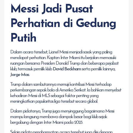
Messi Jadi Pusat
Perhatian di Gedung
Putih
Dalam acara tersebut, Lionel Messi menjadi sosok yang paling
mendapat perhatian. Kapten Inter Miami itu berjalan memasuki
ruangan bersama Presiden Donald Trump dan beberapa pejabat
klub, termasuk pemilik klub
David Beckham
serta pemilik lainnya,
Jorge Mas
.
Trump dalam sambutannya memuji kontribusi Messi terhadap
perkembangan sepak bola di Amerika Serikat. Ia bahkan menyebut
kehadiran Messi di MLS sebagai faktor penting yang
meningkatkan popularitas liga tersebut secara global.
Dalam pidatonya, Trump juga menyinggung bagaimana Messi
mampu langsung membawa dampak besar bagi klub sejak
bergabung dengan Inter Miami pada 2023.
Selain pidato penghormatan, acara tersebut juga diisi dengan