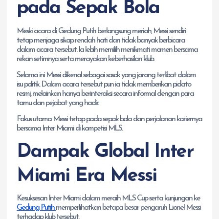
pada Sepak Bola
Meski acara di Gedung Putih berlangsung meriah, Messi sendiri
tetap menjaga sikap rendah hati dan tidak banyak berbicara
dalam acara tersebut. Ia lebih memilih menikmati momen bersama
rekan setimnya serta merayakan keberhasilan klub.
Selama ini Messi dikenal sebagai sosok yang jarang terlibat dalam
isu politik. Dalam acara tersebut pun ia tidak memberikan pidato
resmi, melainkan hanya berinteraksi secara informal dengan para
tamu dan pejabat yang hadir.
Fokus utama Messi tetap pada sepak bola dan perjalanan kariernya
bersama Inter Miami di kompetisi MLS.
Dampak Global Inter
Miami Era Messi
Kesuksesan Inter Miami dalam meraih MLS Cup serta kunjungan ke
Gedung Putih
memperlihatkan betapa besar pengaruh Lionel Messi
terhadap klub tersebut.