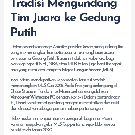
Tradisi Mengundang
Tim Juara ke Gedung
Putih
Dalam sejarah olahraga Amerika, presiden kerap mengundang tim
yang memenangkan kompetisi besar untuk menghadiri acara
perayaan di Gedung Putih. Tradisi ini tidak hanya berlaku bagi
olahraga seperti NFL, NBA, atau MLB, tetapi juga bagi tim sepak
bola yang menjuarai kompetisi
Major League Soccer (MLS)
.
Inter Miami mendapatkan kehormatan tersebut setelah
memenangkan MLS Cup 2025. Pada final yang berlangsung di
Chase Stadium, Florida, Inter Miami berhasil mengalahkan
Vancouver Whitecaps FC
dengan skor 3–1. Dalam pertandingan
itu, Lionel Messi tampil gemilang dengan mencatatkan dua assist
dan dinobatkan sebagai pemain terbaik pertandingan.
Keberhasilan ini menjadi momen bersejarah bagi Inter Miami
karena merupakan gelar MLS Cup pertama sejak klub tersebut
berdiri pada tahun 2020.