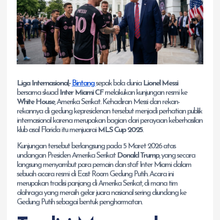
Liga Internasional,-
Bintang
sepak bola dunia
Lionel Messi
bersama skuad
Inter Miami CF
melakukan kunjungan resmi ke
White House
, Amerika Serikat. Kehadiran Messi dan rekan-
rekannya di gedung kepresidenan tersebut menjadi perhatian publik
internasional karena merupakan bagian dari perayaan keberhasilan
klub asal Florida itu menjuarai
MLS Cup 2025
.
Kunjungan tersebut berlangsung pada 5 Maret 2026 atas
undangan Presiden Amerika Serikat
Donald Trump
, yang secara
langsung menyambut para pemain dan staf Inter Miami dalam
sebuah acara resmi di East Room Gedung Putih. Acara ini
merupakan tradisi panjang di Amerika Serikat, di mana tim
olahraga yang meraih gelar juara nasional sering diundang ke
Gedung Putih sebagai bentuk penghormatan.