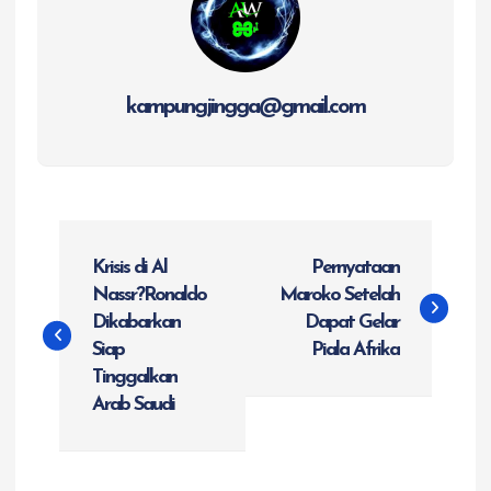
kampungjingga@gmail.com
N
Krisis di Al
Pernyataan
a
Nassr?Ronaldo
Maroko Setelah
Dikabarkan
Dapat Gelar
v
Siap
Piala Afrika
Tinggalkan
i
Arab Saudi
g