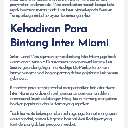
penyerahan cinderamata. Messi memberikan hadiah berupa bola
sepak berwarna merah muda khas Inter Miami kepada Presiden
Trump sebagai simbol perayaan kemenangan klub.
Kehadiran Para
Bintang Inter Miami
Selain Lionel Messi, sejumlah pemain bintang Inter Miami juga hadir
dalam acara tersebut. Di antaranya adalah striker Uruguay
Luis
Suárez
, gelandang Argentina
Rodrigo De Paul
, serta pemain
lainnya yang menjadi bagian penting dalam perjalanan klub menuju
gelar juara.
Kehadiran para pemain tersebut memperlihatkan kekuatan skuad
Inter Miami yang dipenuhi oleh pemain berpengalaman di level
internasional. Sejak kedatangan Messi, klub ini memang mengalami
lonjakan popularitas dan performa yang signifikan.
Tidak hanya itu, beberapa tokoh olahraga juga terlihat menghadiri
acara tersebut, termasuk legenda baseball
Alex Rodriguez
yang
turut diundang dalam perayaan tersebut.