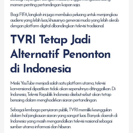
momen penting pertandingan kapan saja.
Bagi FIFA, langkah ini juga membuka peluang untuk menjangkau
audiens yang lebih luas, khususnya generasi muda yang lebih akrab
dengan platform digital dibandingkan televisi tradisional.
TVRI Tetap Jadi
Alternatif Penonton
di Indonesia
Meski YouTube menjadi salah satu platform utama, televisi
konvensional dipastikan tidak akan sepenuhnya ditinggalkan. Di
Indonesia, Televisi Republik Indonesia disebut-sebut akan tetap
bersaing dalam menghadirkan siaran pertandingan.
Sebagai lembaga penyiaran publik, TVRI memiliki keunggulan
dalam hal jangkauan siaran yang sangat luas. Banyak daerah di
Indonesia yang masih mengandalkan televisi nasional sebagai
sumber utama informasi dan hiburan.