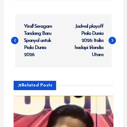
N
Viral! Seragam
Jadwal playoff
a
Tandang Baru
Piala Dunia
Spanyol untuk
2026: Italia
v
Piala Dunia
hadapi Irlandia
2026
Utara
i
g
Related Posts
a
s
i