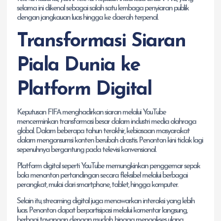
selama ini dikenal sebagai salah satu lembaga penyiaran publik
dengan jangkauan luas hingga ke daerah terpencil.
Transformasi Siaran
Piala Dunia ke
Platform Digital
Keputusan FIFA menghadirkan siaran melalui YouTube
mencerminkan transformasi besar dalam industri media olahraga
global. Dalam beberapa tahun terakhir, kebiasaan masyarakat
dalam mengonsumsi konten berubah drastis. Penonton kini tidak lagi
sepenuhnya bergantung pada televisi konvensional.
Platform digital seperti YouTube memungkinkan penggemar sepak
bola menonton pertandingan secara fleksibel melalui berbagai
perangkat, mulai dari smartphone, tablet, hingga komputer.
Selain itu, streaming digital juga menawarkan interaksi yang lebih
luas. Penonton dapat berpartisipasi melalui komentar langsung,
berbagi tayangan dengan mudah, hingga mengakses ulang