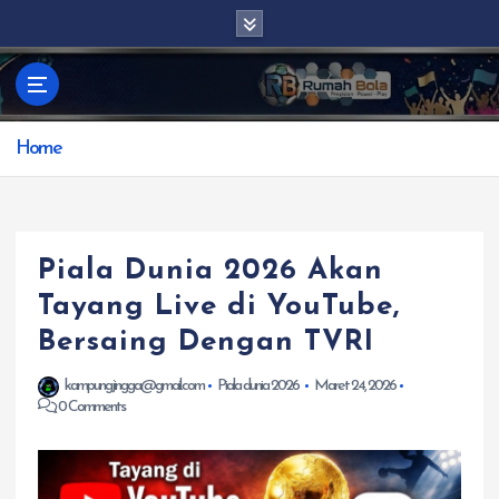
S
k
i
p
t
Home
o
c
o
n
t
Piala Dunia 2026 Akan
e
Tayang Live di YouTube,
n
Bersaing Dengan TVRI
t
kampungjingga@gmail.com
Piala dunia 2026
Maret 24, 2026
0 Comments