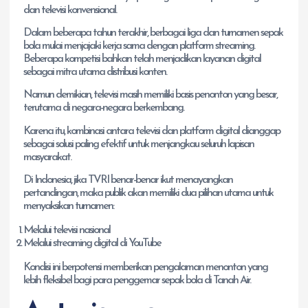
dan televisi konvensional.
Dalam beberapa tahun terakhir, berbagai liga dan turnamen sepak
bola mulai menjajaki kerja sama dengan platform streaming.
Beberapa kompetisi bahkan telah menjadikan layanan digital
sebagai mitra utama distribusi konten.
Namun demikian, televisi masih memiliki basis penonton yang besar,
terutama di negara-negara berkembang.
Karena itu, kombinasi antara televisi dan platform digital dianggap
sebagai solusi paling efektif untuk menjangkau seluruh lapisan
masyarakat.
Di Indonesia, jika TVRI benar-benar ikut menayangkan
pertandingan, maka publik akan memiliki dua pilihan utama untuk
menyaksikan turnamen:
Melalui televisi nasional
Melalui streaming digital di YouTube
Kondisi ini berpotensi memberikan pengalaman menonton yang
lebih fleksibel bagi para penggemar sepak bola di Tanah Air.