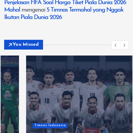
Penjelasan FIFA Soal Harga Tiket Piala Dunia 2026
Mahal
mengenai
5 Timnas Termahal yang Nggak
Ikutan Piala Dunia 2026
You Missed
Timnas Indonesia