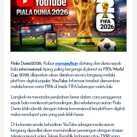
Piala Dunia2026,-
Kabar
mengejutkan
datang dari dunia sepak
bola
internasional
. Ajang paling bergengsi di planet ini,
FIFA World
Cup 2026
, dilaporkan akan disiarkan secara langsung melalui
platform digital populer,
YouTube
. Informasi tersebut diumumkan
melalui laman resmi
FIFA
di Inside FIFA beberapa waktu lalu.
Langkah ini menandai perubahan besar dalam cara penggemar
sepak bola menikmati pertandingan. Jika sebelumnya siaran Piala
Dunia lebih identik dengan televisi konvensional, kini platform digital
mulai mendapat porsi yang jauh lebih besar.
Di Indonesia sendiri, kehadiran YouTube sebagai media siaran
langsung diprediksi akan memunculkan persaingan dengan stasiun
televisi nasional, yakni Televisi Republik Indonesia atau
TVRI
, yang