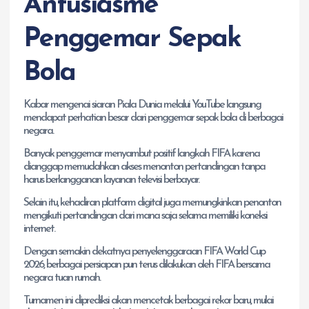
Antusiasme
Penggemar Sepak
Bola
Kabar mengenai siaran Piala Dunia melalui YouTube langsung
mendapat perhatian besar dari penggemar sepak bola di berbagai
negara.
Banyak penggemar menyambut positif langkah FIFA karena
dianggap memudahkan akses menonton pertandingan tanpa
harus berlangganan layanan televisi berbayar.
Selain itu, kehadiran platform digital juga memungkinkan penonton
mengikuti pertandingan dari mana saja selama memiliki koneksi
internet.
Dengan semakin dekatnya penyelenggaraan FIFA World Cup
2026, berbagai persiapan pun terus dilakukan oleh FIFA bersama
negara tuan rumah.
Turnamen ini diprediksi akan mencetak berbagai rekor baru, mulai