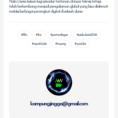
Piala Dunia bukan lagi sekadar tontonan di layar televisi, tetapi
telah berkembang menjadi pengalaman global yang bisa dinikmati
melalui berbagai perangkat digital di seluruh dunia
fifa
live
pertandingan
piala dunia2026
sepak bola
tayang
youtube
kampungjingga@gmail.com