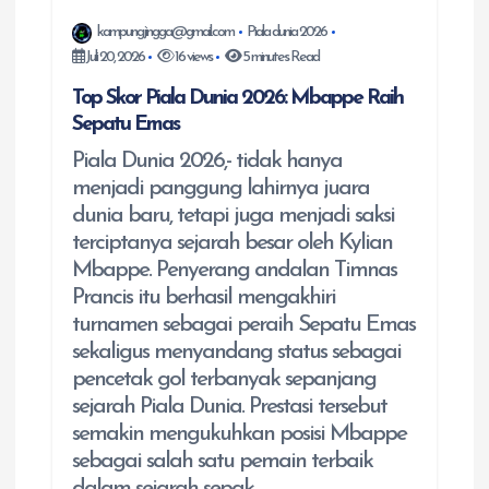
kampungjingga@gmail.com
Piala dunia 2026
Juli 20, 2026
16 views
5 minutes Read
Top Skor Piala Dunia 2026: Mbappe Raih
Sepatu Emas
Piala Dunia 2026,- tidak hanya
menjadi panggung lahirnya juara
dunia baru, tetapi juga menjadi saksi
terciptanya sejarah besar oleh Kylian
Mbappe. Penyerang andalan Timnas
Prancis itu berhasil mengakhiri
turnamen sebagai peraih Sepatu Emas
sekaligus menyandang status sebagai
pencetak gol terbanyak sepanjang
sejarah Piala Dunia. Prestasi tersebut
semakin mengukuhkan posisi Mbappe
sebagai salah satu pemain terbaik
dalam sejarah sepak…