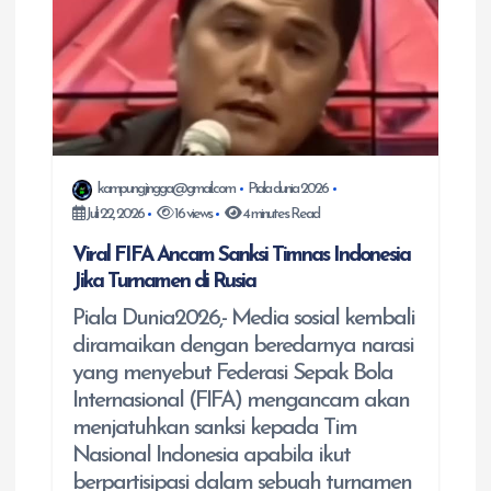
p
o
s
kampungjingga@gmail.com
Piala dunia 2026
Juli 22, 2026
16 views
4 minutes Read
Viral FIFA Ancam Sanksi Timnas Indonesia
Jika Turnamen di Rusia
Piala Dunia2026,- Media sosial kembali
diramaikan dengan beredarnya narasi
yang menyebut Federasi Sepak Bola
Internasional (FIFA) mengancam akan
menjatuhkan sanksi kepada Tim
Nasional Indonesia apabila ikut
berpartisipasi dalam sebuah turnamen