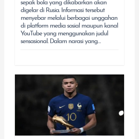
sepak bola yang dikabarkan akan
digelar di Rusia. Informasi tersebut
menyebar melalui berbagai unggahan
di platform media sosial maupun kanal
YouTube yang menggunakan judul
sensasional. Dalam narasi yang…