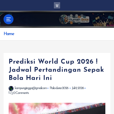
S
k
i
p
t
Home
o
c
o
n
t
Prediksi World Cup 2026 !
e
Jadwal Pertandingan Sepak
n
Bola Hari Ini
t
kampungjingga@gmail.com
Piala dunia 2026
Juli 8, 2026
0 Comments