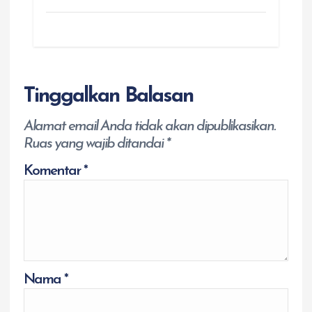
Tinggalkan Balasan
Alamat email Anda tidak akan dipublikasikan.
Ruas yang wajib ditandai
*
Komentar
*
Nama
*