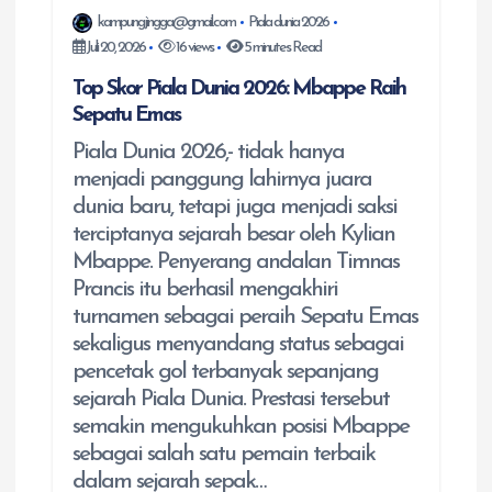
kampungjingga@gmail.com
Piala dunia 2026
Juli 20, 2026
16 views
5 minutes Read
Top Skor Piala Dunia 2026: Mbappe Raih
Sepatu Emas
Piala Dunia 2026,- tidak hanya
menjadi panggung lahirnya juara
dunia baru, tetapi juga menjadi saksi
terciptanya sejarah besar oleh Kylian
Mbappe. Penyerang andalan Timnas
Prancis itu berhasil mengakhiri
turnamen sebagai peraih Sepatu Emas
sekaligus menyandang status sebagai
pencetak gol terbanyak sepanjang
sejarah Piala Dunia. Prestasi tersebut
semakin mengukuhkan posisi Mbappe
sebagai salah satu pemain terbaik
dalam sejarah sepak…