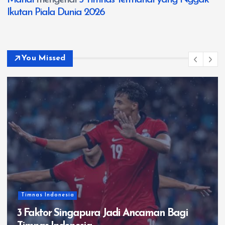
Ikutan Piala Dunia 2026
You Missed
Timnas Indonesia
3 Faktor Singapura Jadi Ancaman Bagi