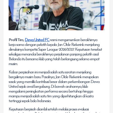
Profil Tim,-
Dewa United FC
resmi mengumumkan berakhirnya
kerja sama dengan pelatih kepala Jan Olde Riekerink menjelang
dimulainya kompetisi Super League 2026/2027. Keputusan tersebut
sekaligus menandai berakhirnya perjalanan panjang pelatih asal
Belanda itu bersama klub yang telah berlangsung selama empat
musim.
Kabar perpisahan ini menjadi salah satu sorotan menjelang
bergulirnya musim baru. Pasalnya, Jan Olde Riekerink merupakan
sosok yang memiliki kontribusi besar dalam perkembangan Dewa
United sejak awal bergabung. Di bawah arahannya, klub
mengalami peningkatan performa secara bertahap hingga
mampu menjadi salah satu tim yang diperhitungkan di kasta
tertinggi sepak bola Indonesia.
Keputusan berpisah diambil setelah melalui proses evaluasi