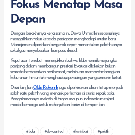
Fokus Menatap Masa
Depan
Dengan berakhirnya kerja sama ini, Dewa United kini sepenuhnya
mengalihkan fokus kepada persiapan menghadapi musim baru.
Manajemen dipastikan bergerak cepat menentukan pelatih anyar
sekaligus menyelesaikan komposisi skuad.
Keputusan tersebut menunjukkan bahwa klub memiliki visi jangka
panjang dalam membangun prestasi. Evaluasi dilakukan bukan
semata berdasarkan hasil sesaat, melainkan mempertimbangkan
kebutuhan tim untuk menghadapi persaingan yang semakin ketat.
Di sisi lain, Jan
Olde Riekerink
juga diperkirakan akan tetap menjadi
salah satu pelatih yang menarik perhatian di dunia sepak bola.
Pengalamannya melatih di Eropa maupun Indonesia menjadi
modal berharga untuk melanjutkan karier di tempat lain.
bola
dewa united
kontribusi
pelatih