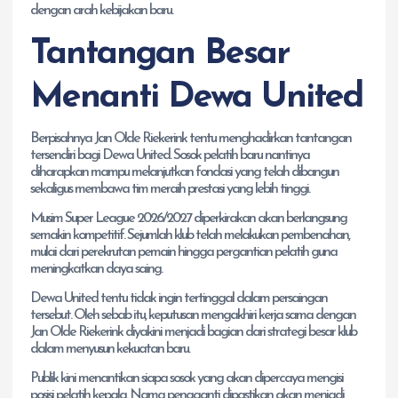
dengan arah kebijakan baru.
Tantangan Besar
Menanti Dewa United
Berpisahnya Jan Olde Riekerink tentu menghadirkan tantangan
tersendiri bagi Dewa United. Sosok pelatih baru nantinya
diharapkan mampu melanjutkan fondasi yang telah dibangun
sekaligus membawa tim meraih prestasi yang lebih tinggi.
Musim Super League 2026/2027 diperkirakan akan berlangsung
semakin kompetitif. Sejumlah klub telah melakukan pembenahan,
mulai dari perekrutan pemain hingga pergantian pelatih guna
meningkatkan daya saing.
Dewa United tentu tidak ingin tertinggal dalam persaingan
tersebut. Oleh sebab itu, keputusan mengakhiri kerja sama dengan
Jan Olde Riekerink diyakini menjadi bagian dari strategi besar klub
dalam menyusun kekuatan baru.
Publik kini menantikan siapa sosok yang akan dipercaya mengisi
posisi pelatih kepala. Nama pengganti dipastikan akan menjadi