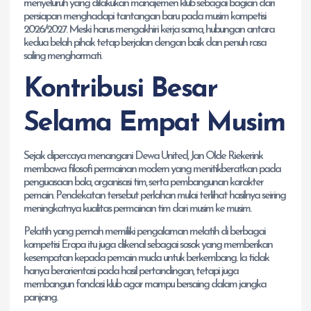
menyeluruh yang dilakukan manajemen klub sebagai bagian dari
persiapan menghadapi tantangan baru pada musim kompetisi
2026/2027. Meski harus mengakhiri kerja sama, hubungan antara
kedua belah pihak tetap berjalan dengan baik dan penuh rasa
saling menghormati.
Kontribusi Besar
Selama Empat Musim
Sejak dipercaya menangani Dewa United, Jan Olde Riekerink
membawa filosofi permainan modern yang menitikberatkan pada
penguasaan bola, organisasi tim, serta pembangunan karakter
pemain. Pendekatan tersebut perlahan mulai terlihat hasilnya seiring
meningkatnya kualitas permainan tim dari musim ke musim.
Pelatih yang pernah memiliki pengalaman melatih di berbagai
kompetisi Eropa itu juga dikenal sebagai sosok yang memberikan
kesempatan kepada pemain muda untuk berkembang. Ia tidak
hanya berorientasi pada hasil pertandingan, tetapi juga
membangun fondasi klub agar mampu bersaing dalam jangka
panjang.