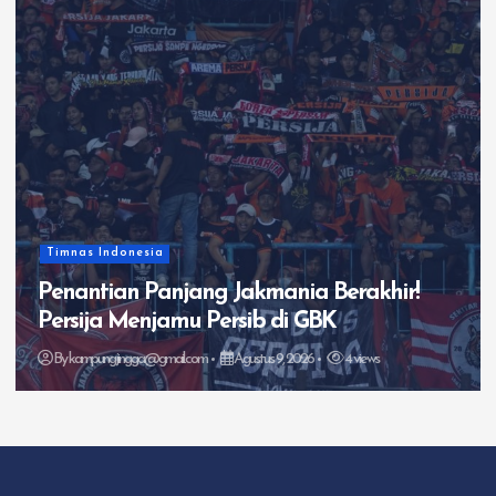
Trending
Chelsea Bantai AC Milan 3-0 di GBK! Pedro
Menggila
By
kampungjingga@gmail.com
Agustus 8, 2026
8 views