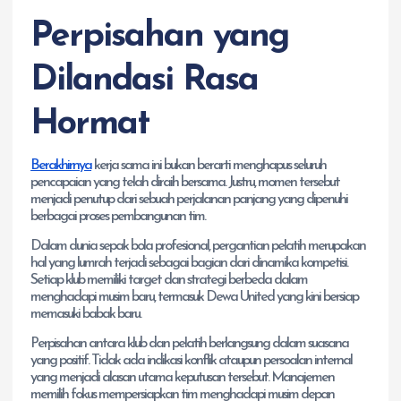
Perpisahan yang
Dilandasi Rasa
Hormat
Berakhirnya
kerja sama ini bukan berarti menghapus seluruh
pencapaian yang telah diraih bersama. Justru, momen tersebut
menjadi penutup dari sebuah perjalanan panjang yang dipenuhi
berbagai proses pembangunan tim.
Dalam dunia sepak bola profesional, pergantian pelatih merupakan
hal yang lumrah terjadi sebagai bagian dari dinamika kompetisi.
Setiap klub memiliki target dan strategi berbeda dalam
menghadapi musim baru, termasuk Dewa United yang kini bersiap
memasuki babak baru.
Perpisahan antara klub dan pelatih berlangsung dalam suasana
yang positif. Tidak ada indikasi konflik ataupun persoalan internal
yang menjadi alasan utama keputusan tersebut. Manajemen
memilih fokus mempersiapkan tim menghadapi musim depan