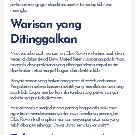
perhatian mengingat ekspektasi suporter terhadap klub terus
meningkat.
Warisan yang
Ditinggalkan
Meski resmi berpisah, warisan Jan Olde Riekerink diyakini masih akan
terasa di dalam skuad Dewa United. Sistem permainan, pola latihan,
hingga budaya profesional yang dibangun selama empat musim
diperkirakan tetap menjadi bagian dari identitas klub.
Banyak pemain yang berkembang pesat di bawah arahannya.
Pengalaman bekerja bersama pelatih yang memiliki latar belakang
sepak bola Eropa memberikan nilai tambah bagi perkembangan
individu maupun kolektivitas tim.
Fondasi tersebut menjadi modal penting bagi pelatih berikutnya
agar tidak memulai semuanya dari awal. Sebaliknya, penerus Jan
Olde Riekerink diharapkan mampu menyempurnakan apa yang
telah dibangun sehingga Dewa United semakin kompetitif.