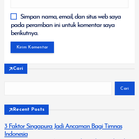
Simpan nama, email, dan situs web saya
pada peramban ini untuk komentar saya
berikutnya.
Cari
Cari
Recent Posts
3 Faktor Singapura Jadi Ancaman Bagi Timnas
Indonesia