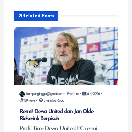
i
Related Posts
g
a
s
i
p
kampungjingga@gmail.com
Profil Tim
Juli 4, 2026
o
29 views
5 minutes Read
Resmi! Dewa United dan Jan Olde
s
Riekerink Berpisah
Profil Tim,- Dewa United FC resmi