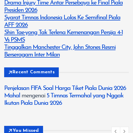
Drama Injury Time Antar Persebaya ke Final Piala
Presiden 2026
Syarat Timnas Indonesia Lolos Ke Semifinal Piala
AFF 2026
Shin Tae-yong Tak Terlena Kemenangan Persija 4-1
Vs PSMS
Tinggalkan Manchester City, John Stones Resmi
Berseragam Inter Milan
Recent Comments
Penjelasan FIFA Soal Harga Tiket Piala Dunia 2026
Mahal
mengenai
5 Timnas Termahal yang Nggak
Ikutan Piala Dunia 2026
You Missed