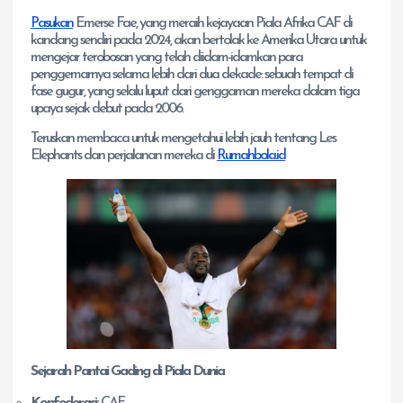
Pasukan
Emerse Fae, yang meraih kejayaan Piala Afrika CAF di
kandang sendiri pada 2024, akan bertolak ke Amerika Utara untuk
mengejar terobosan yang telah diidam-idamkan para
penggemarnya selama lebih dari dua dekade: sebuah tempat di
fase gugur, yang selalu luput dari genggaman mereka dalam tiga
upaya sejak debut pada 2006.
Teruskan membaca untuk mengetahui lebih jauh tentang Les
Elephants dan perjalanan mereka di
Rumahbola.id
Sejarah Pantai Gading di Piala Dunia