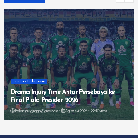
Timnas Indonesia
Time Antar Persebaya ke
Syarat Timnas I
esiden 2026
Piala AFF 2026
l.com
Agustus 4, 2026
10 views
By
kampungjingga@gmail