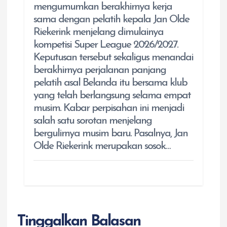
mengumumkan berakhirnya kerja
sama dengan pelatih kepala Jan Olde
Riekerink menjelang dimulainya
kompetisi Super League 2026/2027.
Keputusan tersebut sekaligus menandai
berakhirnya perjalanan panjang
pelatih asal Belanda itu bersama klub
yang telah berlangsung selama empat
musim. Kabar perpisahan ini menjadi
salah satu sorotan menjelang
bergulirnya musim baru. Pasalnya, Jan
Olde Riekerink merupakan sosok…
Tinggalkan Balasan