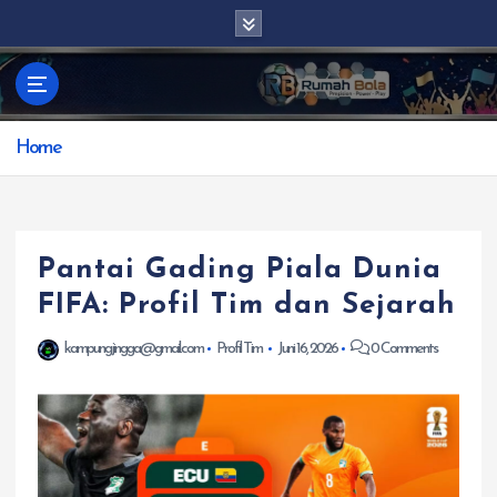
S
k
i
p
t
Home
o
c
o
n
t
Pantai Gading Piala Dunia
e
FIFA: Profil Tim dan Sejarah
n
t
kampungjingga@gmail.com
Profil Tim
Juni 16, 2026
0 Comments