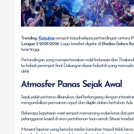
Trending,-
Kericuhan
sempat terjadi selepas pertandingan antara
P
League 2 2025-2026
. Laga tersebut digelar di
Stadion Gelora B
tensi tinggi.
Pertandingan yang mempertemukan wakil Indonesia dan Thailand i
ke babak perempat final. Dukungan ribuan bobotoh yang memadat
akhir.
Atmosfer Panas Sejak Awal
Sejak peluit pertama dibunyikan, duel berlangsung dengan intensitas
mengandalkan permainan cepat dan disiplin dalam bertahan. Adu tak
Beberapa keputusan wasit sempat memancing reaksi keras dari pemai
pelanggaran krusial di area pertahanan tuan rumah. Situasi terse
Menurut laporan yang beredar, insiden kericuhan terjadi tidak lam