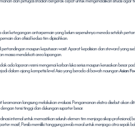
amanan dan petugas stadion bergerak cepat untuk mengendalikan situasi agar t
ula dari ketegangan antarpemain yang belum sepenuhnya mereda setelah pertan
emain dan ofisial kedua tim dipisahkan.
 hasil pertandingan maupun keputusan wasit. Aparat kepolisian dan steward yang su
an massa mendekati area lapangan.
Tidak ada laporan resmi mengenai korban luka serius maupun kerusakan besar pada
erjadi dalam ajang kompetisi level Asia yang berada di bawah naungan
Asian Foo
t keamanan langsung melakukan evaluasi. Pengamanan ekstra disebut akan di
dengan tensi tinggi dan dukungan suporter besar.
si internal untuk memastikan seluruh elemen tim menjaga sikap profesional, ba
orter masif, Persib memiliki tanggung jawab moral untuk menjaga citra sepak bo