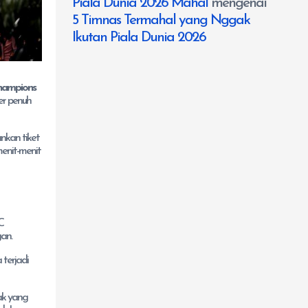
Piala Dunia 2026 Mahal
mengenai
5 Timnas Termahal yang Nggak
Ikutan Piala Dunia 2026
hampions
er penuh
nkan tiket
enit-menit
C
an.
 terjadi
ak yang