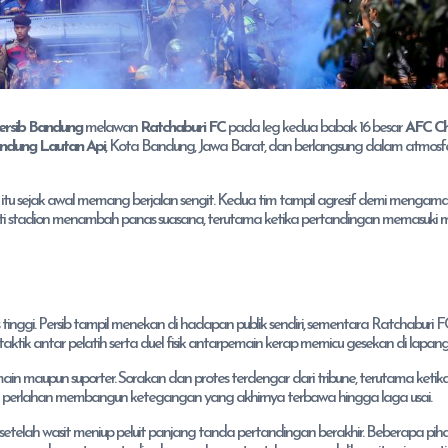
ersib Bandung
melawan
Ratchaburi FC
pada leg kedua babak 16 besar
AFC C
andung Lautan Api
, Kota Bandung, Jawa Barat, dan berlangsung dalam atmosf
tu sejak awal memang berjalan sengit. Kedua tim tampil agresif demi mengama
i stadion menambah panas suasana, terutama ketika pertandingan memasuki m
 tinggi. Persib tampil menekan di hadapan publik sendiri, sementara Ratchaburi F
tik antar pelatih serta duel fisik antarpemain kerap memicu gesekan di lapang
n maupun suporter. Sorakan dan protes terdengar dari tribune, terutama ketika
but perlahan membangun ketegangan yang akhirnya terbawa hingga laga usai.
a setelah wasit meniup peluit panjang tanda pertandingan berakhir. Beberapa pih