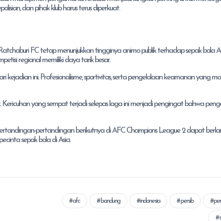
isian, dan pihak klub harus terus diperkuat.
tchaburi FC tetap menunjukkan tingginya animo publik terhadap sepak bola As
isi regional memiliki daya tarik besar.
 kejadian ini. Profesionalisme, sportivitas, serta pengelolaan keamanan yang m
k. Kericuhan yang sempat terjadi selepas laga ini menjadi pengingat bahwa peng
ertandingan-pertandingan berikutnya di AFC Champions League 2 dapat berl
ecinta sepak bola di Asia.
afc
bandung
indonesia
persib
per