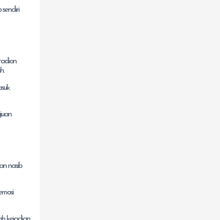
sendiri
tadion
h.
asuk
juan
an nasib
emosi
h kejadian