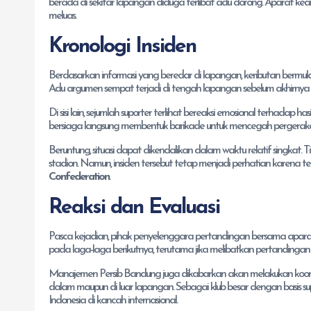
berada di sekitar lapangan diduga terlibat adu dorong. Aparat ke
meluas.
Kronologi Insiden
Berdasarkan informasi yang beredar di lapangan, keributan berm
Adu argumen sempat terjadi di tengah lapangan sebelum akhirnya p
Di sisi lain, sejumlah suporter terlihat bereaksi emosional terhadap
bersiaga langsung membentuk barikade untuk mencegah pergerak
Beruntung, situasi dapat dikendalikan dalam waktu relatif singkat. 
stadion. Namun, insiden tersebut tetap menjadi perhatian karena t
Confederation
.
Reaksi dan Evaluasi
Pasca kejadian, pihak penyelenggara pertandingan bersama apara
pada laga-laga berikutnya, terutama jika melibatkan pertandingan 
Manajemen Persib Bandung juga dikabarkan akan melakukan koordina
dalam maupun di luar lapangan. Sebagai klub besar dengan basis sup
Indonesia di kancah internasional.