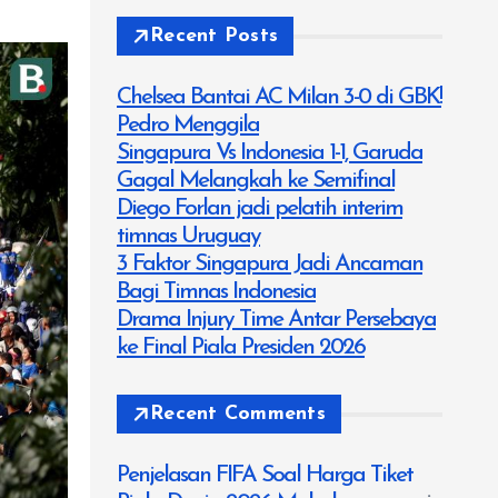
Recent Posts
Chelsea Bantai AC Milan 3-0 di GBK!
Pedro Menggila
Singapura Vs Indonesia 1-1, Garuda
Gagal Melangkah ke Semifinal
Diego Forlan jadi pelatih interim
timnas Uruguay
3 Faktor Singapura Jadi Ancaman
Bagi Timnas Indonesia
Drama Injury Time Antar Persebaya
ke Final Piala Presiden 2026
Recent Comments
Penjelasan FIFA Soal Harga Tiket