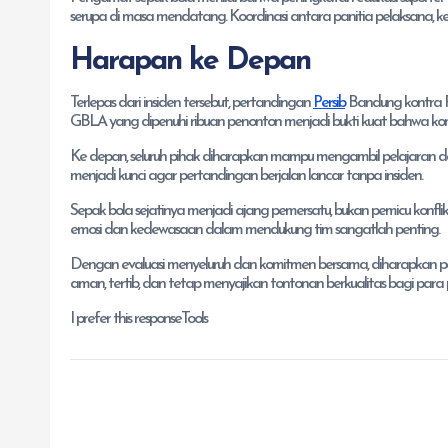
serupa di masa mendatang. Koordinasi antara panitia pelaksana, kepol
Harapan ke Depan
Terlepas dari insiden tersebut, pertandingan
Persib
Bandung kontra Ra
GBLA yang dipenuhi ribuan penonton menjadi bukti kuat bahwa kompet
Ke depan, seluruh pihak diharapkan mampu mengambil pelajaran dari
menjadi kunci agar pertandingan berjalan lancar tanpa insiden.
Sepak bola sejatinya menjadi ajang pemersatu, bukan pemicu konfli
emosi dan kedewasaan dalam mendukung tim sangatlah penting.
Dengan evaluasi menyeluruh dan komitmen bersama, diharapkan p
aman, tertib, dan tetap menyajikan tontonan berkualitas bagi para p
I prefer this responseTools