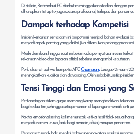
Di sisi lain, Ratchaburi FC disebut meninggalkan stadion dengan p
diharapkan tetap terjaga secara profesional, terlepas dari panasny
Dampak terhadap Kompetisi
Insiden kericuhan semacam ini berpotensi menjadi bahan evaluasi ba
menjadi aspek penting yang dinilai. Jika ditemukan pelanggaran ser
Meski demikian, hingga saat ini belum ada pernyataan resmi terkai
rekaman video dan laporan ofisial, sebelum mengambil keputusan.
Perlu dicatat bahwa kompetisi AFC
Champions
League 2 musim 2025
meningkatkan kualitas dan daya saing. Oleh sebab itu, setiap insid
Tensi Tinggi dan Emosi yang S
Pertandingan sistem gugur memang kerap menghadirkan tekanan be
bagi kedua tim, sehingga setiap momen di lapangan memiliki arti pe
Faktor emosional sering kali memuncak ketika hasil tidak sesuai hara
menjadi elemen krusial, baik bagi pemain, ofisial, maupun penonton.
Pengamat sepak bola menilai bahwa peningkatan edukasi suport