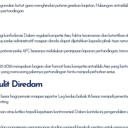
engawalan ketat guna menghindari potensi gesekan lanjutan. Hubungan antarklub 
a pertandingan.
gi konfederasi. Dalam regulasi kompetisi Asia, faktor keamanan dan ketertiban s
ius, sanksi administratif maupun denda dapat dijatuhkan kepada pihak tuan ruma
t potensi sanksi. AFC biasanya melakukan peninjauan laporan pertandingan, term
-2026 merupakan bagian dari format baru kompetisi antarklub Asia yang bertu
en yang mencoreng jalannya pertandingan tentu menjadi perhatian serius.
ulit Diredam
sar bagi pemain maupun suporter. Leg kedua babak 16 besar menjadi penentu
nting.
pan atau ketika terjadi keputusan kontroversial. Dalam konteks ini, pengendalian 
er dan manajemen pengamanan stadion menjadi langkah penting untuk mencega