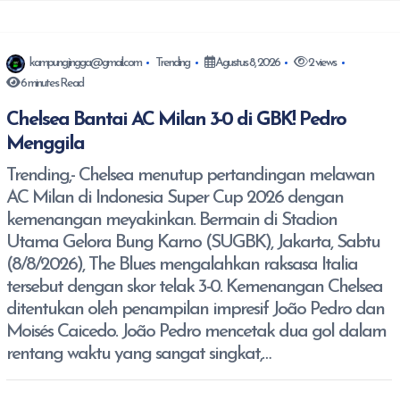
kampungjingga@gmail.com
Trending
Agustus 8, 2026
2 views
6 minutes Read
Chelsea Bantai AC Milan 3-0 di GBK! Pedro
Menggila
Trending,- Chelsea menutup pertandingan melawan
AC Milan di Indonesia Super Cup 2026 dengan
kemenangan meyakinkan. Bermain di Stadion
Utama Gelora Bung Karno (SUGBK), Jakarta, Sabtu
(8/8/2026), The Blues mengalahkan raksasa Italia
tersebut dengan skor telak 3-0. Kemenangan Chelsea
ditentukan oleh penampilan impresif João Pedro dan
Moisés Caicedo. João Pedro mencetak dua gol dalam
rentang waktu yang sangat singkat,…