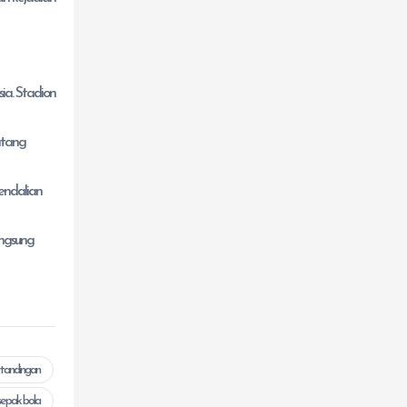
ia. Stadion
atang
endalian
angsung
tandingan
sepak bola