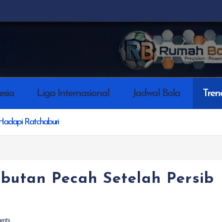
esia
Liga Internasional
Jadwal Bola
Tren
 Hadapi Ratchaburi
butan Pecah Setelah Persib
nts