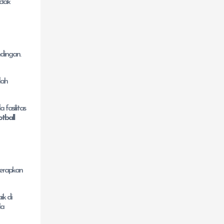
idak
dingan.
dah
 fasilitas
tball
terapkan
ik di
la