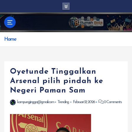
S
k
i
p
t
Home
o
c
o
n
t
Oyetunde Tinggalkan
e
Arsenal pilih pindah ke
n
Negeri Paman Sam
t
kampungjingga@gmail.com
Trending
Februari 21, 2026
0 Comments