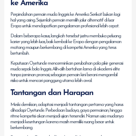
ke Amerika
Perpindahan pemain muda Inggris ke Amerika Serikat bukan lagi
hal yang asing. Sejumlah pemain memilih jalur alternatif di luar
Eropa untuk mendapatkan pengalaman profesional lebih cepat.
Dalam beberapa kasus, langkah tersebut justru membuka peluang
karier yang lebih luas, baik kembali ke Eropa dengan pengalaman
matang maupun berkembang di kompetisi Amerika yang terus
bertumbuh.
Keputusan Oyetunde mencerminkan perubahan pola pikir generasi
muda sepak bola Inggris. Alih-alih bertahan lama di akademi elite
tanpa jaminan promosi, sebagian pemain kini berani mengambil
risiko untuk mencari panggung utama lebih awal.
Tantangan dan Harapan
Meski demikian, adaptasi menjadi tantangan pertama yang harus
dihadapi Oyetunde. Perbedaan budaya, gaya permainan, hingga
ritme kompetisi akan menjadi ujian tersendiri. Namun usia mudanya
menjadi keuntungan karena masih memiliki ruang besar untuk
berkembang.