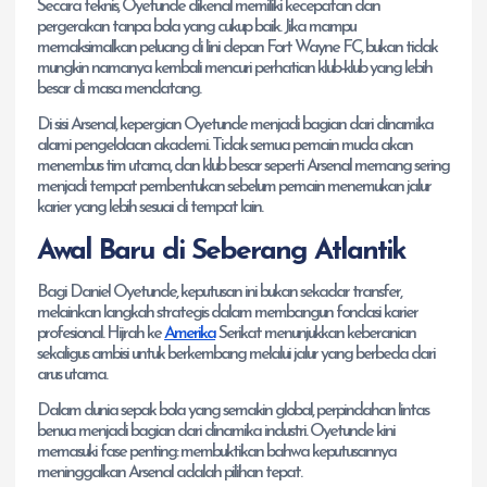
Secara teknis, Oyetunde dikenal memiliki kecepatan dan
pergerakan tanpa bola yang cukup baik. Jika mampu
memaksimalkan peluang di lini depan Fort Wayne FC, bukan tidak
mungkin namanya kembali mencuri perhatian klub-klub yang lebih
besar di masa mendatang.
Di sisi Arsenal, kepergian Oyetunde menjadi bagian dari dinamika
alami pengelolaan akademi. Tidak semua pemain muda akan
menembus tim utama, dan klub besar seperti Arsenal memang sering
menjadi tempat pembentukan sebelum pemain menemukan jalur
karier yang lebih sesuai di tempat lain.
Awal Baru di Seberang Atlantik
Bagi Daniel Oyetunde, keputusan ini bukan sekadar transfer,
melainkan langkah strategis dalam membangun fondasi karier
profesional. Hijrah ke
Amerika
Serikat menunjukkan keberanian
sekaligus ambisi untuk berkembang melalui jalur yang berbeda dari
arus utama.
Dalam dunia sepak bola yang semakin global, perpindahan lintas
benua menjadi bagian dari dinamika industri. Oyetunde kini
memasuki fase penting: membuktikan bahwa keputusannya
meninggalkan Arsenal adalah pilihan tepat.