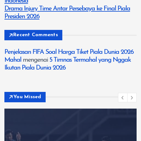
Indonesia
Drama Injury Time Antar Persebaya ke Final Piala
Presiden 2026
Recent Comments
Penjelasan FIFA Soal Harga Tiket Piala Dunia 2026
Mahal
mengenai
5 Timnas Termahal yang Nggak
Ikutan Piala Dunia 2026
You Missed