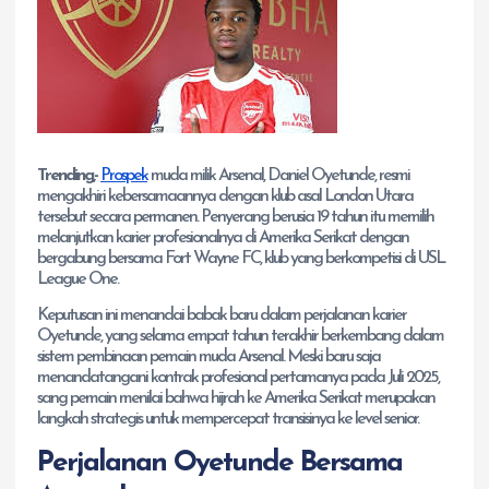
Trending,-
Prospek
muda milik Arsenal, Daniel Oyetunde, resmi
mengakhiri kebersamaannya dengan klub asal London Utara
tersebut secara permanen. Penyerang berusia 19 tahun itu memilih
melanjutkan karier profesionalnya di Amerika Serikat dengan
bergabung bersama Fort Wayne FC, klub yang berkompetisi di USL
League One.
Keputusan ini menandai babak baru dalam perjalanan karier
Oyetunde, yang selama empat tahun terakhir berkembang dalam
sistem pembinaan pemain muda Arsenal. Meski baru saja
menandatangani kontrak profesional pertamanya pada Juli 2025,
sang pemain menilai bahwa hijrah ke Amerika Serikat merupakan
langkah strategis untuk mempercepat transisinya ke level senior.
Perjalanan Oyetunde Bersama