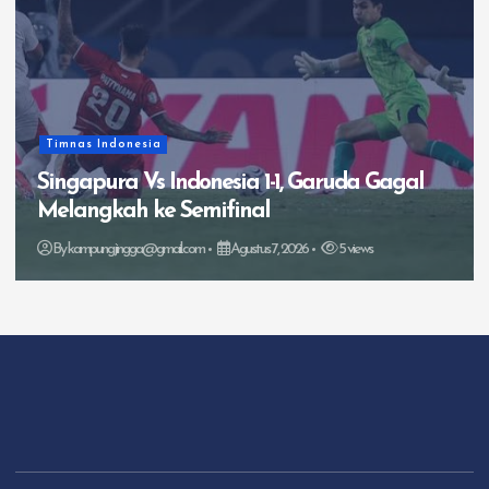
Trending
Diego Forlan jadi pelatih interim timnas
Uruguay
By
kampungjingga@gmail.com
Agustus 6, 2026
10 views