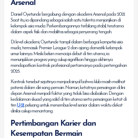
Arsenal
Daniel Oyetunde bergabung dengan akademi Arsenal pada 2021.
Saat itu, ia dipandang sebagai salah satu talenta menjanjikan di
kelompok usia muda. Perkembangannya terbilang stabil, terutama
dalam aspek fisik dan mobilitas sebagai penyerang tengah.
Di level akademi, Oyetunde tampil dalam berbagai kompetisi usia
muda, termasuk Premier League 2 dan ajang domestik kelompok
umur lainnya. Meski belum mencicipi debut di tim utama, ia
menunjukkan progres yang cukup signifikan hingga akhirnya
mendapatkan kontrak profesional pertamanya pada pertengahan
2025.
Kontrak tersebut sejatinya menjadi sinyal bahwa klub masih melihat
potensi dalam diri sang pemain. Namun, ketatnya persaingan di lini
depan Arsenal menjadi faktor yang tidak bisa diabaikan. Dengan
kedalaman skuad yang solid di tim utama serta persaingan ketat di
tim
U-21
, peluang untuk menembus level senior dalam waktu dekat
dinilai cukup menantang.
Pertimbangan Karier dan
Kesempatan Bermain