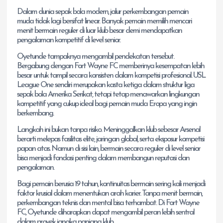
Dalam dunia sepak bola modern, jalur perkembangan pemain
muda tidak lagi bersifat linear. Banyak pemain memilih mencari
menit bermain reguler di luar klub besar demi mendapatkan
pengalaman kompetitif di level senior.
Oyetunde tampaknya mengambil pendekatan tersebut.
Bergabung dengan Fort Wayne FC memberinya kesempatan lebih
besar untuk tampil secara konsisten dalam kompetisi profesional. USL
League One sendiri merupakan kasta ketiga dalam struktur liga
sepak bola Amerika Serikat, tetapi tetap menawarkan lingkungan
kompetitif yang cukup ideal bagi pemain muda Eropa yang ingin
berkembang.
Langkah ini bukan tanpa risiko. Meninggalkan klub sebesar Arsenal
berarti melepas fasilitas elite, jaringan global, serta eksposur kompetisi
papan atas. Namun di sisi lain, bermain secara reguler di level senior
bisa menjadi fondasi penting dalam membangun reputasi dan
pengalaman.
Bagi pemain berusia 19 tahun, kontinuitas bermain sering kali menjadi
faktor krusial dalam menentukan arah karier. Tanpa menit bermain,
perkembangan teknis dan mental bisa terhambat. Di Fort Wayne
FC, Oyetunde diharapkan dapat mengambil peran lebih sentral
dalam proyek jangka panjang klub.