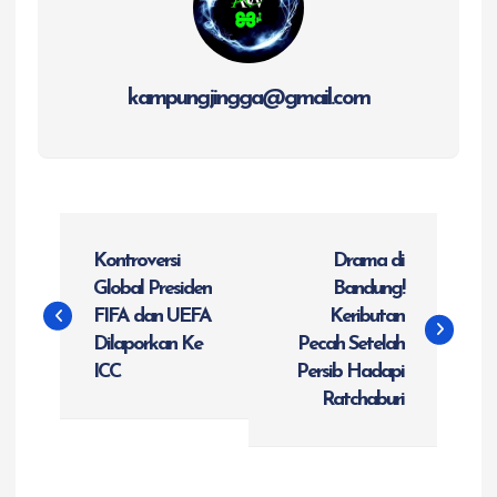
kampungjingga@gmail.com
N
Kontroversi
Drama di
a
Global Presiden
Bandung!
FIFA dan UEFA
Keributan
v
Dilaporkan Ke
Pecah Setelah
ICC
Persib Hadapi
i
Ratchaburi
g