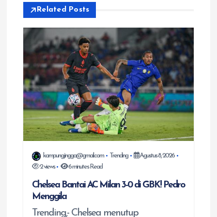
a
Related Posts
s
i
p
o
s
kampungjingga@gmail.com
Trending
Agustus 8, 2026
2 views
6 minutes Read
Chelsea Bantai AC Milan 3-0 di GBK! Pedro
Menggila
Trending,- Chelsea menutup