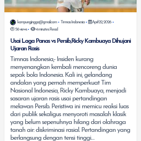
kampungjingga@gmail.com
Timnas Indonesia
April 22, 2026
56 views
4 minutes Read
Usai Laga Panas vs Persib,Ricky Kambuaya Dihujani
Ujaran Rasis
Timnas Indonesia,- Insiden kurang
menyenangkan kembali mencoreng dunia
sepak bola Indonesia. Kali ini, gelandang
andalan yang pernah memperkuat Tim
Nasional Indonesia, Ricky Kambuaya, menjadi
sasaran ujaran rasis usai pertandingan
melawan Persib. Peristiwa ini memicu reaksi luas
dari publik sekaligus menyoroti masalah klasik
yang belum sepenuhnya hilang dari olahraga
tanah air: diskriminasi rasial. Pertandingan yang
berlangsung dengan tensi tinggi…