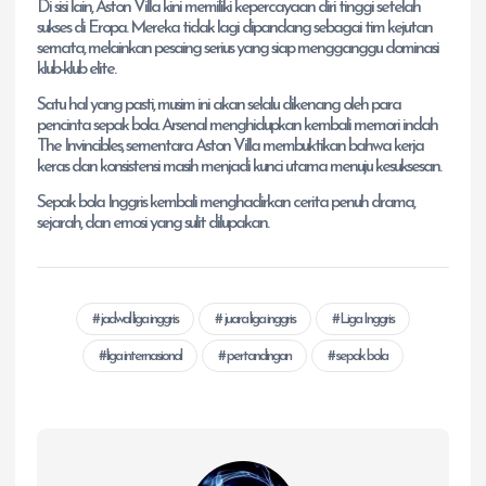
Di sisi lain, Aston Villa kini memiliki kepercayaan diri tinggi setelah
sukses di Eropa. Mereka tidak lagi dipandang sebagai tim kejutan
semata, melainkan pesaing serius yang siap mengganggu dominasi
klub-klub elite.
Satu hal yang pasti, musim ini akan selalu dikenang oleh para
pencinta sepak bola. Arsenal menghidupkan kembali memori indah
The Invincibles, sementara Aston Villa membuktikan bahwa kerja
keras dan konsistensi masih menjadi kunci utama menuju kesuksesan.
Sepak bola Inggris kembali menghadirkan cerita penuh drama,
sejarah, dan emosi yang sulit dilupakan.
jadwal liga inggris
juara liga inggris
Liga Inggris
liga internasional
pertandingan
sepak bola