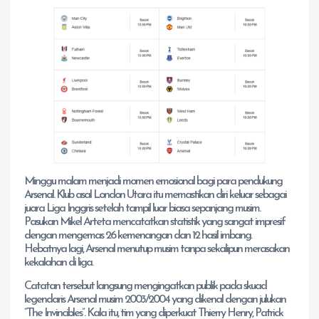
Minggu malam menjadi momen emosional bagi para pendukung
Arsenal. Klub asal London Utara itu memastikan diri keluar sebagai
juara Liga Inggris setelah tampil luar biasa sepanjang musim.
Pasukan Mikel Arteta mencatatkan statistik yang sangat impresif
dengan mengemas 26 kemenangan dan 12 hasil imbang.
Hebatnya lagi, Arsenal menutup musim tanpa sekalipun merasakan
kekalahan di liga.
Catatan tersebut langsung mengingatkan publik pada skuad
legendaris Arsenal musim 2003/2004 yang dikenal dengan julukan
“The Invincibles”. Kala itu, tim yang diperkuat Thierry Henry, Patrick