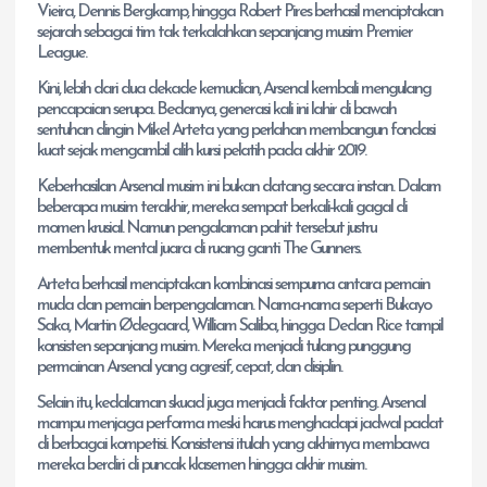
Vieira, Dennis Bergkamp, hingga Robert Pires berhasil menciptakan
sejarah sebagai tim tak terkalahkan sepanjang musim Premier
League.
Kini, lebih dari dua dekade kemudian, Arsenal kembali mengulang
pencapaian serupa. Bedanya, generasi kali ini lahir di bawah
sentuhan dingin Mikel Arteta yang perlahan membangun fondasi
kuat sejak mengambil alih kursi pelatih pada akhir 2019.
Keberhasilan Arsenal musim ini bukan datang secara instan. Dalam
beberapa musim terakhir, mereka sempat berkali-kali gagal di
momen krusial. Namun pengalaman pahit tersebut justru
membentuk mental juara di ruang ganti The Gunners.
Arteta berhasil menciptakan kombinasi sempurna antara pemain
muda dan pemain berpengalaman. Nama-nama seperti Bukayo
Saka, Martin Ødegaard, William Saliba, hingga Declan Rice tampil
konsisten sepanjang musim. Mereka menjadi tulang punggung
permainan Arsenal yang agresif, cepat, dan disiplin.
Selain itu, kedalaman skuad juga menjadi faktor penting. Arsenal
mampu menjaga performa meski harus menghadapi jadwal padat
di berbagai kompetisi. Konsistensi itulah yang akhirnya membawa
mereka berdiri di puncak klasemen hingga akhir musim.