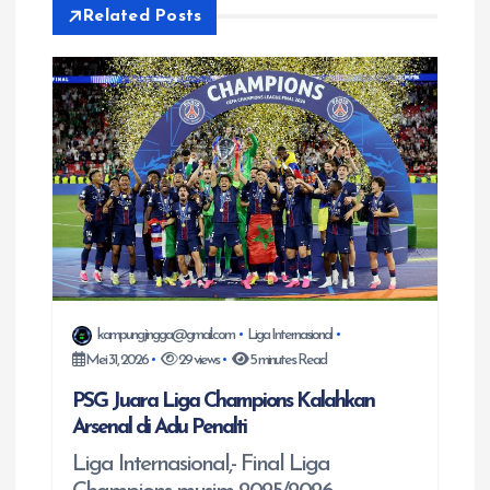
Related Posts
a
s
i
p
o
s
kampungjingga@gmail.com
Liga Internasional
Mei 31, 2026
29 views
5 minutes Read
PSG Juara Liga Champions Kalahkan
Arsenal di Adu Penalti
Liga Internasional,- Final Liga