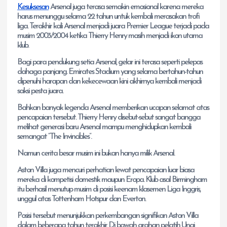
Kesuksesan
Arsenal juga terasa semakin emosional karena mereka
harus menunggu selama 22 tahun untuk kembali merasakan trofi
liga. Terakhir kali Arsenal menjadi juara Premier League terjadi pada
musim 2003/2004 ketika Thierry Henry masih menjadi ikon utama
klub.
Bagi para pendukung setia Arsenal, gelar ini terasa seperti pelepas
dahaga panjang. Emirates Stadium yang selama bertahun-tahun
dipenuhi harapan dan kekecewaan kini akhirnya kembali menjadi
saksi pesta juara.
Bahkan banyak legenda Arsenal memberikan ucapan selamat atas
pencapaian tersebut. Thierry Henry disebut-sebut sangat bangga
melihat generasi baru Arsenal mampu menghidupkan kembali
semangat “The Invincibles”.
Namun cerita besar musim ini bukan hanya milik Arsenal.
Aston Villa juga mencuri perhatian lewat pencapaian luar biasa
mereka di kompetisi domestik maupun Eropa. Klub asal Birmingham
itu berhasil menutup musim di posisi keenam klasemen Liga Inggris,
unggul atas Tottenham Hotspur dan Everton.
Posisi tersebut menunjukkan perkembangan signifikan Aston Villa
dalam beberapa tahun terakhir. Di bawah arahan pelatih Unai