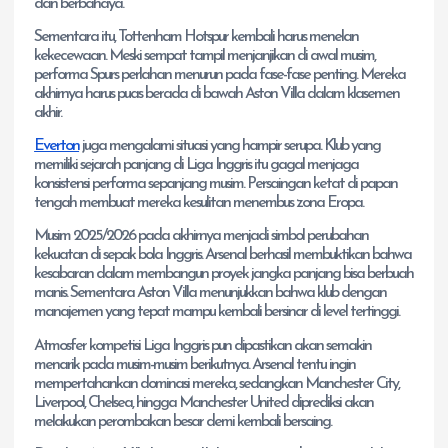
dan berbahaya.
Sementara itu, Tottenham Hotspur kembali harus menelan
kekecewaan. Meski sempat tampil menjanjikan di awal musim,
performa Spurs perlahan menurun pada fase-fase penting. Mereka
akhirnya harus puas berada di bawah Aston Villa dalam klasemen
akhir.
Everton
juga mengalami situasi yang hampir serupa. Klub yang
memiliki sejarah panjang di Liga Inggris itu gagal menjaga
konsistensi performa sepanjang musim. Persaingan ketat di papan
tengah membuat mereka kesulitan menembus zona Eropa.
Musim 2025/2026 pada akhirnya menjadi simbol perubahan
kekuatan di sepak bola Inggris. Arsenal berhasil membuktikan bahwa
kesabaran dalam membangun proyek jangka panjang bisa berbuah
manis. Sementara Aston Villa menunjukkan bahwa klub dengan
manajemen yang tepat mampu kembali bersinar di level tertinggi.
Atmosfer kompetisi Liga Inggris pun dipastikan akan semakin
menarik pada musim-musim berikutnya. Arsenal tentu ingin
mempertahankan dominasi mereka, sedangkan Manchester City,
Liverpool, Chelsea, hingga Manchester United diprediksi akan
melakukan perombakan besar demi kembali bersaing.