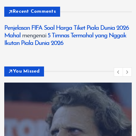
Recent Comments
Penjelasan FIFA Soal Harga Tiket Piala Dunia 2026
Mahal
mengenai
5 Timnas Termahal yang Nggak
Ikutan Piala Dunia 2026
You Missed