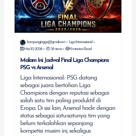
kampungjingga@gmail.com
Liga Internasional
Mei 30, 2026
38 views
9 minutes Read
Malam Ini Jadwal Final Liga Champions
PSG vs Arsenal
Liga Internasional.- PSG datang
sebagai juara bertahan Liga
Champions dengan reputasi sebagai
salah satu tim paling produktif di
Eropa. Di sisi lain, Arsenal hadir dengan
status sebagai satu-satunya tim yang
belum terkalahkan sepanjang
kompetisi musim ini, sekaligus