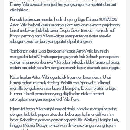
Emery, Villa berubah menjadi tim yang sangat kompetitif dan sulit
dikalahkan.
Puncak kesuksesan mereka hadir di ajang Liga Europa 2025/2026.
Aston Villa berhasil keluar sebagai juara setelah melewati perjalanan
berat melawan klub-klub besar Eropa. Gelar tersebut menjadi trofi
Eropa penting bagi Villa sekaligus mempertegas status mereka
sebagai kekuatan baru yang patut diperhitungkan.
Tambahan gelar Liga Europa membuat Aston Villa kini telah
mengoleksi total 21 trofi sepanjang sejarah klub. Sebuah pencapaian
yang menunjukkan bahwa Villa bukan sekadar klub tradisional biasa,
melainkan salah satu tim dengan sejarah besar di sepak bola Inggris.
Keberhasilan Aston Villa juga tidak lepas dari kecerdasan Unai
Emery dalam meracik strategi. Pelatih asal Spanyol itu dikenal
memiliki pengalaman luar biasa di kompetisi Eropa, terutama Liga
Europa. Filosofi permainan yang disiplin dan efektif berhasil
diterapkan dengan sempurna di Villa Park.
Musim ini Aston Villa tampil sangat stabil. Mereka mampu bersaing
dengan klub-klub papan atas dan beberapa kali menyulitkan tim
besar. Kehadiran pemain-pemain seperti Ollie Watkins, Douglas Luiz,
hingga Moussa Diaby memberikan dimensi serangan yang tajam