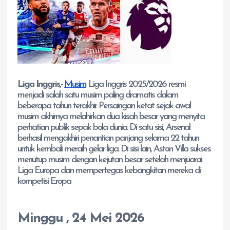
Liga Inggris,-
Musim
Liga Inggris 2025/2026 resmi
menjadi salah satu musim paling dramatis dalam
beberapa tahun terakhir. Persaingan ketat sejak awal
musim akhirnya melahirkan dua kisah besar yang menyita
perhatian publik sepak bola dunia. Di satu sisi, Arsenal
berhasil mengakhiri penantian panjang selama 22 tahun
untuk kembali meraih gelar liga. Di sisi lain, Aston Villa sukses
menutup musim dengan kejutan besar setelah menjuarai
Liga Europa dan mempertegas kebangkitan mereka di
kompetisi Eropa
Minggu , 24 Mei 2026