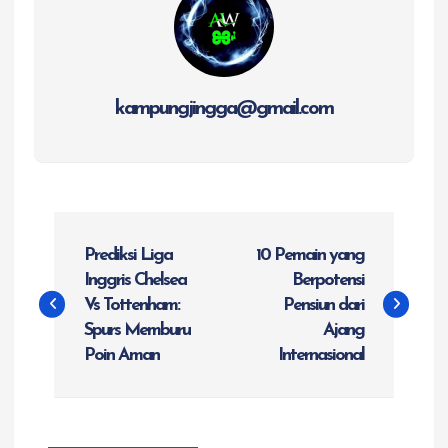
kampungjingga@gmail.com
N
Prediksi Liga
10 Pemain yang
a
Inggris Chelsea
Berpotensi
Vs Tottenham:
Pensiun dari
v
Spurs Memburu
Ajang
Poin Aman
Internasional
i
g