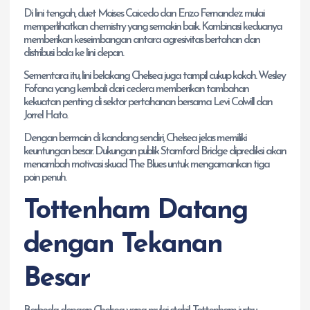
Di lini tengah, duet Moises Caicedo dan Enzo Fernandez mulai
memperlihatkan chemistry yang semakin baik. Kombinasi keduanya
memberikan keseimbangan antara agresivitas bertahan dan
distribusi bola ke lini depan.
Sementara itu, lini belakang Chelsea juga tampil cukup kokoh. Wesley
Fofana yang kembali dari cedera memberikan tambahan
kekuatan penting di sektor pertahanan bersama Levi Colwill dan
Jorrel Hato.
Dengan bermain di kandang sendiri, Chelsea jelas memiliki
keuntungan besar. Dukungan publik Stamford Bridge diprediksi akan
menambah motivasi skuad The Blues untuk mengamankan tiga
poin penuh.
Tottenham Datang
dengan Tekanan
Besar