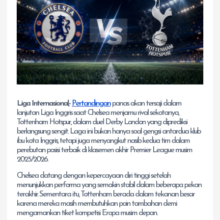
Liga Internasional,-
Pertandingan
panas akan tersaji dalam
lanjutan Liga Inggris saat Chelsea menjamu rival sekotanya,
Tottenham Hotspur, dalam duel Derby London yang diprediksi
berlangsung sengit. Laga ini bukan hanya soal gengsi antardua klub
ibu kota Inggris, tetapi juga menyangkut nasib kedua tim dalam
perebutan posisi terbaik di klasemen akhir Premier League musim
2025/2026.
Chelsea datang dengan kepercayaan diri tinggi setelah
menunjukkan performa yang semakin stabil dalam beberapa pekan
terakhir. Sementara itu, Tottenham berada dalam tekanan besar
karena mereka masih membutuhkan poin tambahan demi
mengamankan tiket kompetisi Eropa musim depan.