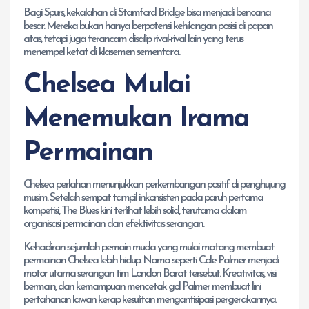
Bagi Spurs, kekalahan di Stamford Bridge bisa menjadi bencana
besar. Mereka bukan hanya berpotensi kehilangan posisi di papan
atas, tetapi juga terancam disalip rival-rival lain yang terus
menempel ketat di klasemen sementara.
Chelsea Mulai
Menemukan Irama
Permainan
Chelsea perlahan menunjukkan perkembangan positif di penghujung
musim. Setelah sempat tampil inkonsisten pada paruh pertama
kompetisi, The Blues kini terlihat lebih solid, terutama dalam
organisasi permainan dan efektivitas serangan.
Kehadiran sejumlah pemain muda yang mulai matang membuat
permainan Chelsea lebih hidup. Nama seperti Cole Palmer menjadi
motor utama serangan tim London Barat tersebut. Kreativitas, visi
bermain, dan kemampuan mencetak gol Palmer membuat lini
pertahanan lawan kerap kesulitan mengantisipasi pergerakannya.