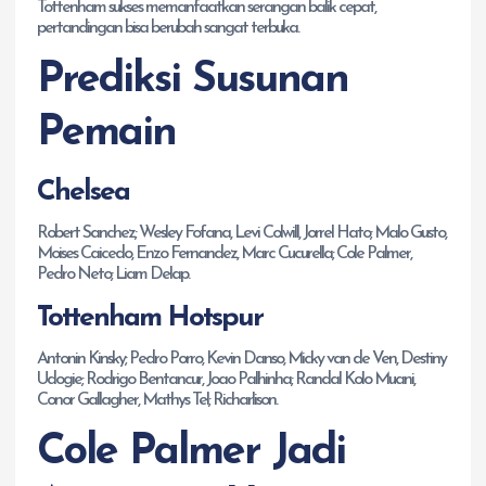
Tottenham sukses memanfaatkan serangan balik cepat,
pertandingan bisa berubah sangat terbuka.
Prediksi Susunan
Pemain
Chelsea
Robert Sanchez; Wesley Fofana, Levi Colwill, Jorrel Hato; Malo Gusto,
Moises Caicedo, Enzo Fernandez, Marc Cucurella; Cole Palmer,
Pedro Neto; Liam Delap.
Tottenham Hotspur
Antonin Kinsky; Pedro Porro, Kevin Danso, Micky van de Ven, Destiny
Udogie; Rodrigo Bentancur, Joao Palhinha; Randal Kolo Muani,
Conor Gallagher, Mathys Tel; Richarlison.
Cole Palmer Jadi