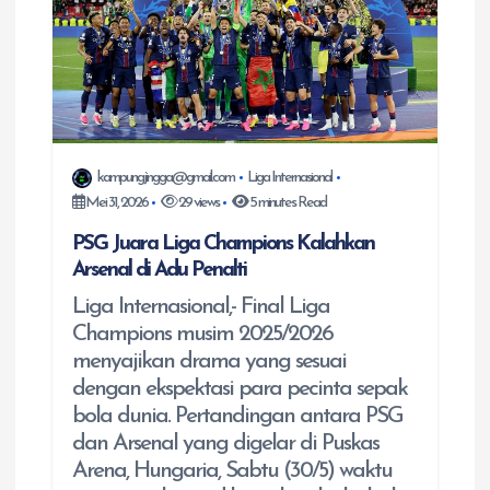
p
o
s
kampungjingga@gmail.com
Liga Internasional
Mei 31, 2026
29 views
5 minutes Read
PSG Juara Liga Champions Kalahkan
Arsenal di Adu Penalti
Liga Internasional,- Final Liga
Champions musim 2025/2026
menyajikan drama yang sesuai
dengan ekspektasi para pecinta sepak
bola dunia. Pertandingan antara PSG
dan Arsenal yang digelar di Puskas
Arena, Hungaria, Sabtu (30/5) waktu