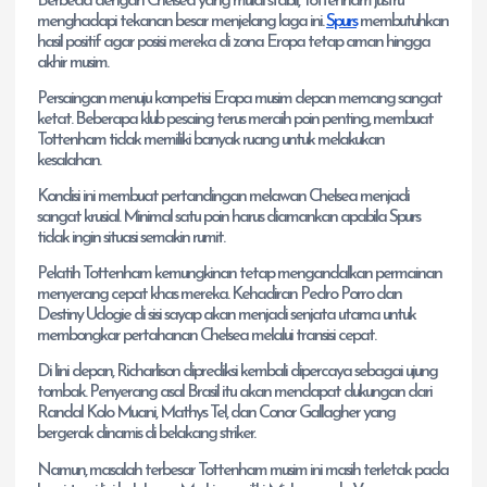
Berbeda dengan Chelsea yang mulai stabil, Tottenham justru
menghadapi tekanan besar menjelang laga ini.
Spurs
membutuhkan
hasil positif agar posisi mereka di zona Eropa tetap aman hingga
akhir musim.
Persaingan menuju kompetisi Eropa musim depan memang sangat
ketat. Beberapa klub pesaing terus meraih poin penting, membuat
Tottenham tidak memiliki banyak ruang untuk melakukan
kesalahan.
Kondisi ini membuat pertandingan melawan Chelsea menjadi
sangat krusial. Minimal satu poin harus diamankan apabila Spurs
tidak ingin situasi semakin rumit.
Pelatih Tottenham kemungkinan tetap mengandalkan permainan
menyerang cepat khas mereka. Kehadiran Pedro Porro dan
Destiny Udogie di sisi sayap akan menjadi senjata utama untuk
membongkar pertahanan Chelsea melalui transisi cepat.
Di lini depan, Richarlison diprediksi kembali dipercaya sebagai ujung
tombak. Penyerang asal Brasil itu akan mendapat dukungan dari
Randal Kolo Muani, Mathys Tel, dan Conor Gallagher yang
bergerak dinamis di belakang striker.
Namun, masalah terbesar Tottenham musim ini masih terletak pada