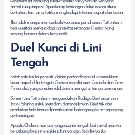
konsistensi lini belakang. Meski memiliki Micky van de Ven yang
tampil cukup impresif, Spurs kerap kehilangan fokus dalam situasi
bertahan, terutama ketika menghadapi tekanan cepat dari lawan.
Jika tidak mampu memperbaiki koordinasi pertahanan, Tottenham
bisa kesulitan menghadapi agresivitas serangan Chelsea yang
sedang berada dalam tren positif.
Duel Kunci di Lini
Tengah
Salah satu faktor penentu dalam pertandingan ini kemungkinan
besar terjadi di lini tengah. Chelsea memiliki duet Caicedo dan Enzo
Fernandez yang semakin solid dalam mengatur tempo permainan.
Sementara Tottenham mengandalkan Rodrigo Bentancur dan
Joao Palhinha untuk meredam dominasi lawan. Duel fisik dan
perebutan bola kedua diprediksi akan berlangsung ketat sepanjang
pertandingan.
Apabila Chelsea mampu menguasai lini tengah lebih awal, mereka
berpeluang besar mendikte jalannya laga. Sebaliknya, jika