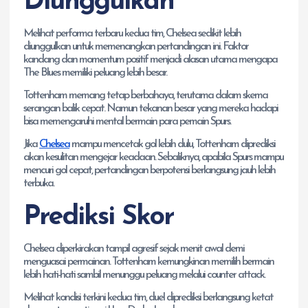
Diunggulkan
Melihat performa terbaru kedua tim, Chelsea sedikit lebih
diunggulkan untuk memenangkan pertandingan ini. Faktor
kandang dan momentum positif menjadi alasan utama mengapa
The Blues memiliki peluang lebih besar.
Tottenham memang tetap berbahaya, terutama dalam skema
serangan balik cepat. Namun tekanan besar yang mereka hadapi
bisa memengaruhi mental bermain para pemain Spurs.
Jika
Chelsea
mampu mencetak gol lebih dulu, Tottenham diprediksi
akan kesulitan mengejar keadaan. Sebaliknya, apabila Spurs mampu
mencuri gol cepat, pertandingan berpotensi berlangsung jauh lebih
terbuka.
Prediksi Skor
Chelsea diperkirakan tampil agresif sejak menit awal demi
menguasai permainan. Tottenham kemungkinan memilih bermain
lebih hati-hati sambil menunggu peluang melalui counter attack.
Melihat kondisi terkini kedua tim, duel diprediksi berlangsung ketat