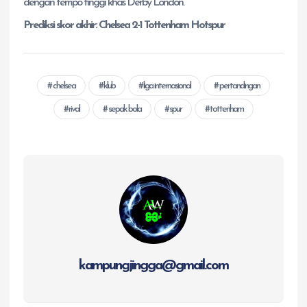
dengan tempo tinggi khas Derby London.
Prediksi skor akhir: Chelsea 2-1 Tottenham Hotspur
chelsea
klub
liga internasional
pertandingan
rival
sepak bola
spur
tottenham
kampungjingga@gmail.com