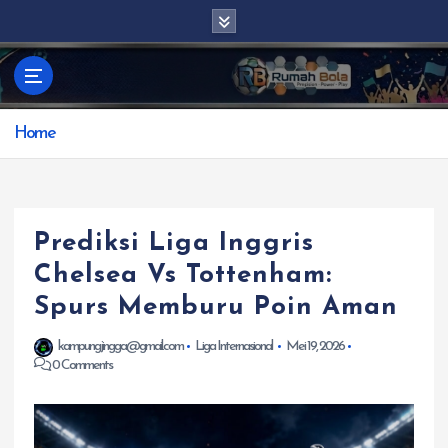
S
k
i
p
t
Home
o
c
o
n
t
Prediksi Liga Inggris
e
Chelsea Vs Tottenham:
n
Spurs Memburu Poin Aman
t
kampungjingga@gmail.com
Liga Internasional
Mei 19, 2026
0 Comments