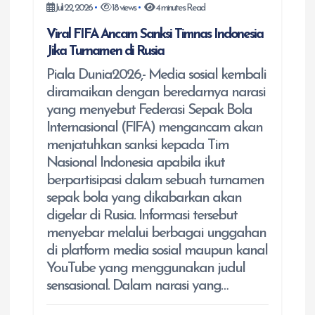
Juli 22, 2026
18 views
4 minutes Read
Viral FIFA Ancam Sanksi Timnas Indonesia
Jika Turnamen di Rusia
Piala Dunia2026,- Media sosial kembali
diramaikan dengan beredarnya narasi
yang menyebut Federasi Sepak Bola
Internasional (FIFA) mengancam akan
menjatuhkan sanksi kepada Tim
Nasional Indonesia apabila ikut
berpartisipasi dalam sebuah turnamen
sepak bola yang dikabarkan akan
digelar di Rusia. Informasi tersebut
menyebar melalui berbagai unggahan
di platform media sosial maupun kanal
YouTube yang menggunakan judul
sensasional. Dalam narasi yang…