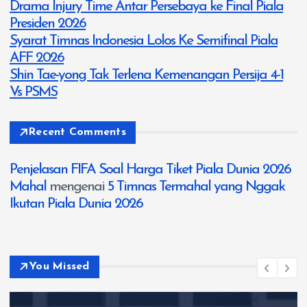
Drama Injury Time Antar Persebaya ke Final Piala
Presiden 2026
Syarat Timnas Indonesia Lolos Ke Semifinal Piala
AFF 2026
Shin Tae-yong Tak Terlena Kemenangan Persija 4-1
Vs PSMS
Recent Comments
Penjelasan FIFA Soal Harga Tiket Piala Dunia 2026
Mahal
mengenai
5 Timnas Termahal yang Nggak
Ikutan Piala Dunia 2026
You Missed