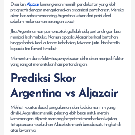
Di sisi lain,
Aljazair
kemungkinan memilih pendekatan yang lebih
pragmatis dengan mengutamakan organisasi pertahanan. Mereka
akan berusaha memancing Argentina keluar dari posisi ideal
sebelum melancarkan serangan cepat.
Jika Argentina mampu mencetak gol lebih dulu, pertandingan bisa
menjadi lebih terbuka. Namun apabila Aljazair berhasil bertahan
hingga babak kedua tanpa kebobolan, tekanan justru bisa beralih
kepada tim favorit tersebut.
Momentum dan efektivitas penyelesaian akhir akan menjadi faktor
yang sangat menentukan hasil pertandingan.
Prediksi Skor
Argentina vs Aljazair
Melihat kualitas skuad, pengalaman, dan kedalaman tim yang
dimiliki, Argentina memiliki peluang lebih besar untuk meraih
kemenangan. Aljazair memang berpotensi memberikan kejutan,
tetapi secara keseluruhan Albiceleste masih berada satu tingkat di
atas lawannya.