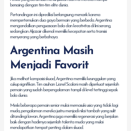
bersaing dengan tim-tim elite dunia.
Pertandingan ini diprediksi berlangsung menarik karena
mempertemukan dua gaya bermain yang berbeda. Argentina
mengandalkan penguasaan bola dan kreativitas di lini serang,
sedangkan Aljazair dikenal memiliki kecepatan serta transisi
menyerang yang berbahaya.
Argentina Masih
Menjadi Favorit
Jika melihat komposisi skuad, Argentina memiliki keunggulan yang
cukup signifikan. Tim asuhan Lionel Scaloni masih diperkuat sejumlah
pemain yang sudah berpengalaman tampil di level tertinggi sepak
bola dunia.
Meski beberapa pemain senior mulai memasuki usia yang tidak lagi
muda, pengalaman mereka justru menjadi nilai tambah yang sulit
ditandingi lawan. Argentina juga memiliki regenerasi yang berjalan
baik dengan hadirnya sejumlah talenta muda yang mulai
mendapatkan tempat penting dalam skuad.