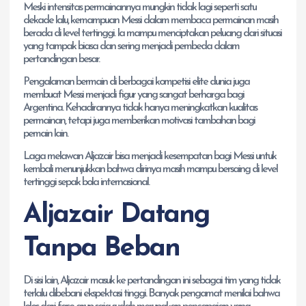
Meski intensitas permainannya mungkin tidak lagi seperti satu
dekade lalu, kemampuan Messi dalam membaca permainan masih
berada di level tertinggi. Ia mampu menciptakan peluang dari situasi
yang tampak biasa dan sering menjadi pembeda dalam
pertandingan besar.
Pengalaman bermain di berbagai kompetisi elite dunia juga
membuat Messi menjadi figur yang sangat berharga bagi
Argentina. Kehadirannya tidak hanya meningkatkan kualitas
permainan, tetapi juga memberikan motivasi tambahan bagi
pemain lain.
Laga melawan Aljazair bisa menjadi kesempatan bagi Messi untuk
kembali menunjukkan bahwa dirinya masih mampu bersaing di level
tertinggi sepak bola internasional.
Aljazair Datang
Tanpa Beban
Di sisi lain, Aljazair masuk ke pertandingan ini sebagai tim yang tidak
terlalu dibebani ekspektasi tinggi. Banyak pengamat menilai bahwa