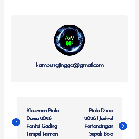
kampungjingga@gmail.com
N
Klasemen Piala
Piala Dunia
a
Dunia 2026
2026 ! Jadwal
Pantai Gading
Pertandingan
v
Tempel Jerman
Sepak Bola