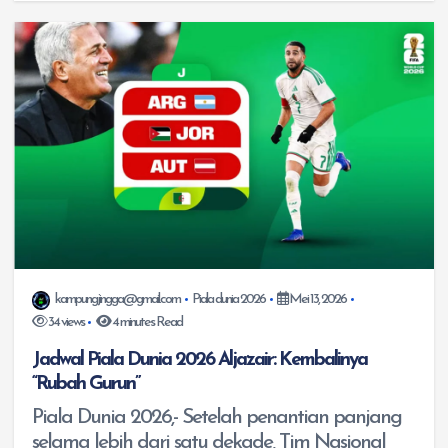
kampungjingga@gmail.com
Piala dunia 2026
Mei 13, 2026
34 views
4 minutes Read
Jadwal Piala Dunia 2026 Aljazair: Kembalinya
“Rubah Gurun”
Piala Dunia 2026,- Setelah penantian panjang
selama lebih dari satu dekade, Tim Nasional