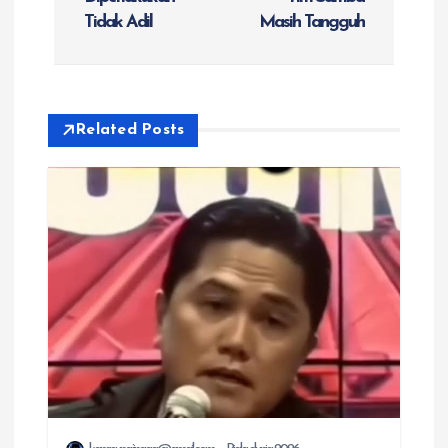
Tidak Adil
Masih Tangguh
i
g
Related Posts
a
s
i
p
o
s