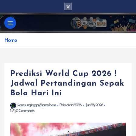
S
k
i
p
t
Home
o
c
o
n
t
Prediksi World Cup 2026 !
e
Jadwal Pertandingan Sepak
n
Bola Hari Ini
t
kampungjingga@gmail.com
Piala dunia 2026
Juni 28, 2026
0 Comments