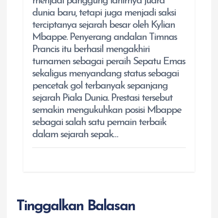
menjadi panggung lahirnya juara
dunia baru, tetapi juga menjadi saksi
terciptanya sejarah besar oleh Kylian
Mbappe. Penyerang andalan Timnas
Prancis itu berhasil mengakhiri
turnamen sebagai peraih Sepatu Emas
sekaligus menyandang status sebagai
pencetak gol terbanyak sepanjang
sejarah Piala Dunia. Prestasi tersebut
semakin mengukuhkan posisi Mbappe
sebagai salah satu pemain terbaik
dalam sejarah sepak…
Tinggalkan Balasan