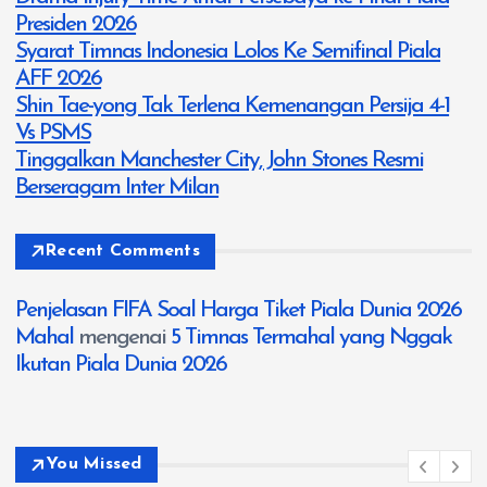
Presiden 2026
Syarat Timnas Indonesia Lolos Ke Semifinal Piala
AFF 2026
Shin Tae-yong Tak Terlena Kemenangan Persija 4-1
Vs PSMS
Tinggalkan Manchester City, John Stones Resmi
Berseragam Inter Milan
Recent Comments
Penjelasan FIFA Soal Harga Tiket Piala Dunia 2026
Mahal
mengenai
5 Timnas Termahal yang Nggak
Ikutan Piala Dunia 2026
You Missed