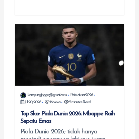
kampungjingga@gmail.com
Piala dunia 2026
Juli 20, 2026
16 views
5 minutes Read
Top Skor Piala Dunia 2026: Mbappe Raih
Sepatu Emas
Piala Dunia 2026,- tidak hanya