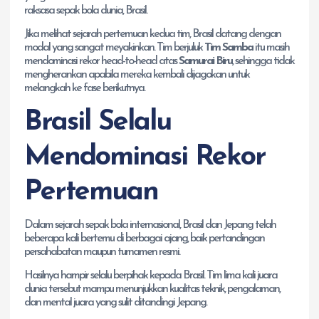
raksasa sepak bola dunia, Brasil.
Jika melihat sejarah pertemuan kedua tim, Brasil datang dengan
modal yang sangat meyakinkan. Tim berjuluk
Tim Samba
itu masih
mendominasi rekor head-to-head atas
Samurai Biru
, sehingga tidak
mengherankan apabila mereka kembali dijagokan untuk
melangkah ke fase berikutnya.
Brasil Selalu
Mendominasi Rekor
Pertemuan
Dalam sejarah sepak bola internasional, Brasil dan Jepang telah
beberapa kali bertemu di berbagai ajang, baik pertandingan
persahabatan maupun turnamen resmi.
Hasilnya hampir selalu berpihak kepada Brasil. Tim lima kali juara
dunia tersebut mampu menunjukkan kualitas teknik, pengalaman,
dan mental juara yang sulit ditandingi Jepang.