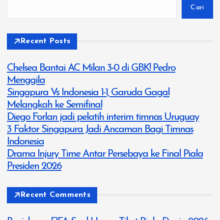
Cari
Recent Posts
Chelsea Bantai AC Milan 3-0 di GBK! Pedro
Menggila
Singapura Vs Indonesia 1-1, Garuda Gagal
Melangkah ke Semifinal
Diego Forlan jadi pelatih interim timnas Uruguay
3 Faktor Singapura Jadi Ancaman Bagi Timnas
Indonesia
Drama Injury Time Antar Persebaya ke Final Piala
Presiden 2026
Recent Comments