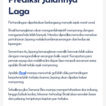
Prediksi Jalannya
Laga
Pertandingan diperkirakan berlangsung menarik sejak menit awal.
Brasil kemungkinan akan mengambil inisiatif menyerang dengan
menguasai bola lebih banyak. Mereka diprediksi mencoba menekan
pertahanan Jepang melalui kombinasi serangan dari kedua sisi
lapangan.
Sementara itu, Jepang kemungkinan memilih bermain lebih sabar
dengan mengandalkan serangan balik cepat. Kecepatan para
pemain sayap dan mobilitas lini depan bisa menjadi ancaman serius
apabila Brasil terlalu asyik menyerang.
Apabila
Brasil
mampu mencetak gol lebih dulu, pertandingan
berpotensi lebih terbuka karena Jepang akan dipaksa keluar
menyerang.
Sebaliknya, jika Samurai Biru mampu mempertahankan skor imbang
hingga babak kedua, tekanan terhadap Brasil akan semakin besar
dan peluang terciptanya kejutan pun terbuka.