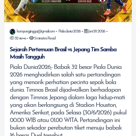
kampungjingga@gmail.com
Piala dunia 2026
Juni 29, 2026
32 views
5 minutes Read
Sejarah Pertemuan Brasil vs Jepang Tim Samba
Masih Tangguh
Piala Dunia2026,- Babak 32 besar Piala Dunia
2026 menghadirkan salah satu pertandingan
yang menarik perhatian pecinta sepak bola
dunia. Timnas Brasil dijadwalkan berhadapan
dengan Timnas Jepang dalam laga hidup-mati
yang akan berlangsung di Stadion Houston,
Amerika Serikat, pada Selasa (30/6/2026) pukul
00.00 WIB atau 01.00 WITA. Pertandingan ini
bukan sekadar perebutan tiket menuju babak
16 besar. Duel tersebut…