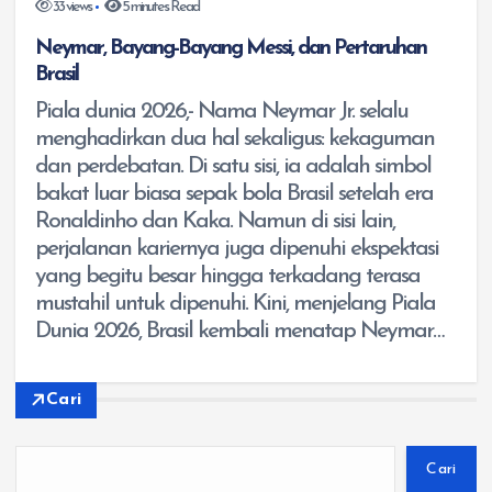
33 views
5 minutes Read
Neymar, Bayang-Bayang Messi, dan Pertaruhan
Brasil
Piala dunia 2026,- Nama Neymar Jr. selalu
menghadirkan dua hal sekaligus: kekaguman
dan perdebatan. Di satu sisi, ia adalah simbol
bakat luar biasa sepak bola Brasil setelah era
Ronaldinho dan Kaka. Namun di sisi lain,
perjalanan kariernya juga dipenuhi ekspektasi
yang begitu besar hingga terkadang terasa
mustahil untuk dipenuhi. Kini, menjelang Piala
Dunia 2026, Brasil kembali menatap Neymar…
Cari
Cari