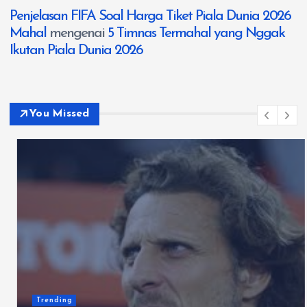
Penjelasan FIFA Soal Harga Tiket Piala Dunia 2026
Mahal
mengenai
5 Timnas Termahal yang Nggak
Ikutan Piala Dunia 2026
You Missed
Trending