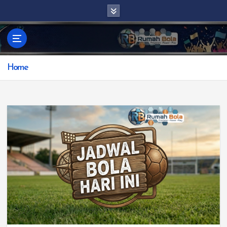
S
k
i
p
t
Home
o
c
o
n
t
e
n
t