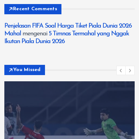
Recent Comments
Penjelasan FIFA Soal Harga Tiket Piala Dunia 2026
Mahal
mengenai
5 Timnas Termahal yang Nggak
Ikutan Piala Dunia 2026
You Missed