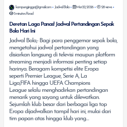
kampungjingga@gmail.com
Jadwal Bola
Mei 22, 2026
28 views
3 minutes Read
Deretan Laga Panas! Jadwal Pertandingan Sepak
Bola Hari Ini
Jadwal Bola,- Bagi para penggemar sepak bola,
mengetahui jadwal pertandingan yang
disiarkan langsung di televisi maupun platform
streaming menjadi informasi penting setiap
harinya. Beragam kompetisi elite Eropa
seperti Premier League, Serie A, La
Liga,FIFA hingga UEFA Champions
League selalu menghadirkan pertandingan
menarik yang sayang untuk dilewatkan.
Sejumlah klub besar dari berbagai liga top
Eropa dijadwalkan tampil hari ini, mulai dari
tim papan atas hingga klub yang…