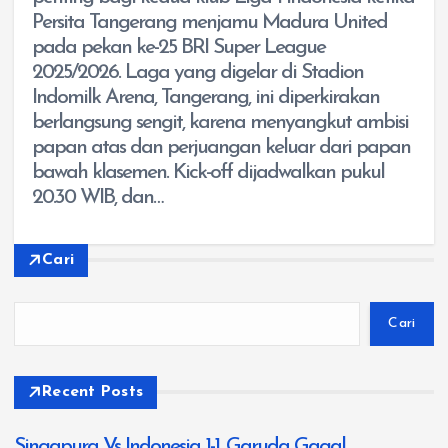
Persita Tangerang menjamu Madura United
pada pekan ke-25 BRI Super League
2025/2026. Laga yang digelar di Stadion
Indomilk Arena, Tangerang, ini diperkirakan
berlangsung sengit, karena menyangkut ambisi
papan atas dan perjuangan keluar dari papan
bawah klasemen. Kick-off dijadwalkan pukul
20.30 WIB, dan…
Cari
Cari
Recent Posts
Singapura Vs Indonesia 1-1, Garuda Gagal