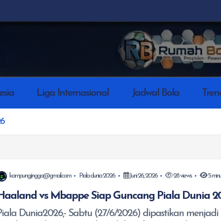
esia
Liga Internasional
Jadwal Bola
Tren
26
kampungjingga@gmail.com
Piala dunia 2026
Juni 26, 2026
28 views
5 min
Haaland vs Mbappe Siap Guncang Piala Dunia 2
Piala Dunia2026,- Sabtu (27/6/2026) dipastikan menjadi 