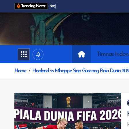
S
S
i
n
g
a
p
u
r
a
Trending News:
k
i
p
t
o
c
o
Timnas Indon
n
t
Home
Haaland vs Mbappe Siap Guncang Piala Dunia 20
e
n
t