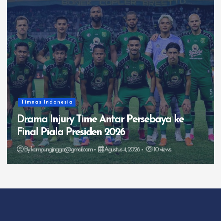
Timnas Indonesia
Drama Injury Time Antar Persebaya ke
Final Piala Presiden 2026
By
kampungjingga@gmail.com
Agustus 4, 2026
10 views