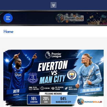
S
k
i
p
t
Home
o
c
o
n
t
e
n
t