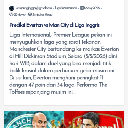
kampungjingga@gmail.com
Liga Internasional
Mei 4, 2026
28 views
3 minutes Read
Prediksi Everton vs Man City di Liga Inggris
Liga Internasional,- Premier League pekan ini
menyuguhkan laga yang sarat tekanan.
Manchester City bertandang ke markas Everton
di Hill Dickinson Stadium, Selasa (5/5/2026) dini
hari WIB, dalam duel yang bisa menjadi titik
balik krusial dalam perburuan gelar musim ini.
Di sisi lain, Everton menghuni peringkat 11
dengan 47 poin dari 34 laga. Performa The
Toffees sepanjang musim ini…