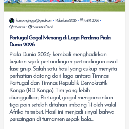
kampungjingga@gmail.com
Piala dunia 2026
Juni 18, 2026
28 views
5 minutes Read
Portugal Gagal Menang di Laga Perdana Piala
Dunia 2026
Piala Dunia 2026,- kembali menghadirkan
kejutan sejak pertandingan-pertandingan awal
fase grup. Salah satu hasil yang cukup menyita
perhatian datang dari laga antara Timnas
Portugal dan Timnas Republik Demokratik
Kongo (RD Kongo). Tim yang lebih
diunggulkan, Portugal, gagal mengamankan
tiga poin setelah ditahan imbang 1-1 oleh wakil
Afrika tersebut. Hasil ini menjadi sinyal bahwa
persaingan di turnamen sepak bola…