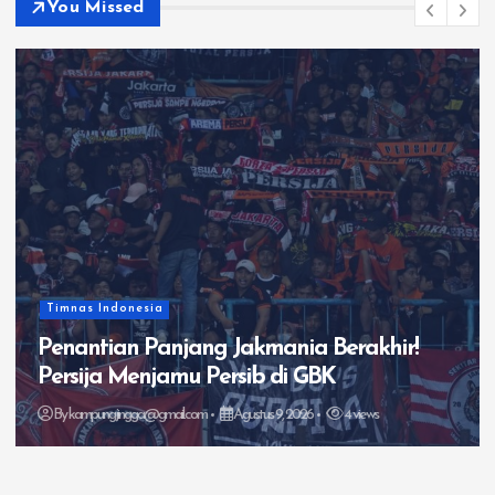
You Missed
Timnas Indonesia
Penantian Panjang Jakmania Berakhir!
Persija Menjamu Persib di GBK
By
kampungjingga@gmail.com
Agustus 9, 2026
4 views